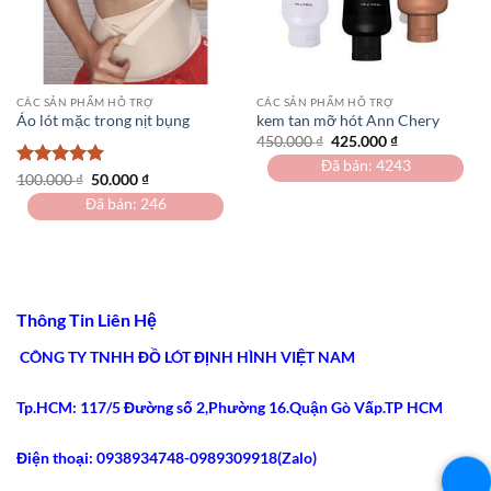
CÁC SẢN PHẨM HỖ TRỢ
CÁC SẢN PHẨM HỖ TRỢ
Áo lót mặc trong nịt bụng
kem tan mỡ hót Ann Chery
Giá
Giá
450.000
₫
425.000
₫
gốc
hiện
Đã bán: 4243
là:
tại
Được xếp
Giá
Giá
100.000
₫
50.000
₫
450.000 ₫.
là:
gốc
hiện
hạng
5
5
425.000 ₫.
Đã bán: 246
là:
tại
sao
100.000 ₫.
là:
50.000 ₫.
Thông Tin Liên Hệ
CÔNG TY TNHH ĐỒ LÓT ĐỊNH HÌNH VIỆT NAM
Tp.HCM: 117/5 Đường số 2,Phường 16.Quận Gò Vấp.TP HCM
Điện thoại: 0938934748-0989309918(Zalo)