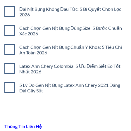
Đai Nịt Bụng Không Đau Tức: 5 Bí Quyết Chọn Lọc
2026
Không
có
Cách Chọn Gen Nịt Bụng Đúng Size: 5 Bước Chuẩn
bình
luận
Xác 2026
ở
Đai
Không
Nịt
có
Cách Chọn Gen Nịt Bụng Chuẩn Y Khoa: 5 Tiêu Chí
Bụng
bình
Không
luận
An Toàn 2026
Đau
ở
Tức:
Cách
Không
5
Chọn
có
Latex Ann Chery Colombia: 5 Ưu Điểm Siết Eo Tốt
Bí
Gen
bình
Quyết
Nịt
luận
Nhất 2026
Chọn
Bụng
ở
Lọc
Đúng
Cách
Không
2026
Size:
Chọn
có
5 Lý Do Gen Nịt Bụng Latex Ann Chery 2021 Dáng
5
Gen
bình
Bước
Nịt
luận
Dài Gây Sốt
Chuẩn
Bụng
ở
Xác
Chuẩn
Latex
Không
2026
Y
Ann
có
Khoa:
Chery
bình
5
Colombia:
luận
Tiêu
5
ở
Chí
Ưu
5
An
Điểm
Lý
Toàn
Siết
Do
Thông Tin Liên Hệ
2026
Eo
Gen
Tốt
Nịt