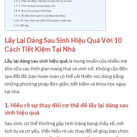
6. Chọn sản phẩm chất liệu an toàn cho mẹ sau sinh
7. Cách sử dụng nịt bụng đúng cách
8. Địa chỉ mua hàng chính hãng
9. Ăn uống lành mạnh và vận động nhẹ nhàng
10. Xem thêm sản phẩm hỗ trợ giảm eo hiệu quả
Kết luận
Lấy Lại Dáng Sau Sinh Hiệu Quả Với 10
Cách Tiết Kiệm Tại Nhà
Lấy lại dáng sau sinh hiệu quả
là mong muốn của nhiều mẹ
bỉm sữa sau thời gian mang thai và sinh nở. Không cần đến
spa đắt đỏ, bạn hoàn toàn có thể cải thiện vóc dáng bằng
những phương pháp đơn giản, tiết kiệm và khoa học ngay
tại nhà.
1.
Hiểu rõ sự thay đổi cơ thể để lấy lại dáng sau
sinh hiệu quả
Sau sinh, cơ thể thường gặp tình trạng bụng chảy xệ, mỡ
tích tụ và cơ yếu. Việc hiểu rõ các thay đổi sẽ giúp bạn chọn