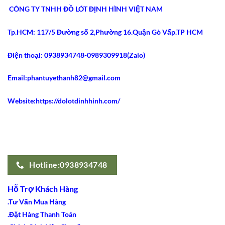
Nhất
Bụng
CÔNG TY TNHH ĐỒ LÓT ĐỊNH HÌNH VIỆT NAM
2026
Latex
Ann
Chery
Tp.HCM: 117/5 Đường số 2,Phường 16.Quận Gò Vấp.TP HCM
2021
Dáng
Dài
Gây
Điện thoại: 0938934748-0989309918(Zalo)
Sốt
Email:phantuyethanh82@gmail.com
Website:https://dolotdinhhinh.com/
Hotline:0938934748
Hỗ Trợ Khách Hàng
.Tư Vấn Mua Hàng
.Đặt Hàng Thanh Toán