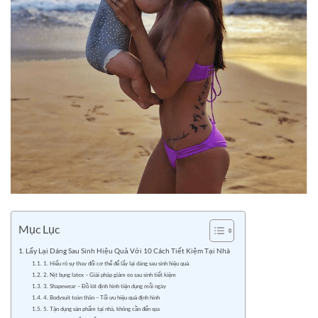
Mục Lục
Lấy Lại Dáng Sau Sinh Hiệu Quả Với 10 Cách Tiết Kiệm Tại Nhà
1. Hiểu rõ sự thay đổi cơ thể để lấy lại dáng sau sinh hiệu quả
2. Nịt bụng latex – Giải pháp giảm eo sau sinh tiết kiệm
3. Shapewear – Đồ lót định hình tiện dụng mỗi ngày
4. Bodysuit toàn thân – Tối ưu hiệu quả định hình
5. Tận dụng sản phẩm tại nhà, không cần đến spa