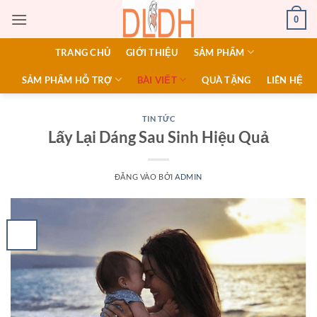
Bỏ
0
qua
nội
TRANG CHỦ
GIỚI THIỆU
SẢM PHẨM
dung
SẢM PHẨM HỖ TRỢ
BÀI VIẾT
QUÀ TẶNG
LIÊN HỆ
TIN TỨC
Lấy Lại Dáng Sau Sinh Hiệu Quả
ĐĂNG VÀO
BỞI
ADMIN