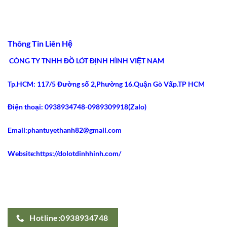
Khoa:
Chery
bình
5
Colombia:
luận
Tiêu
5
ở
Chí
Ưu
5
An
Điểm
Lý
Toàn
Siết
Do
Thông Tin Liên Hệ
2026
Eo
Gen
Tốt
Nịt
Nhất
Bụng
CÔNG TY TNHH ĐỒ LÓT ĐỊNH HÌNH VIỆT NAM
2026
Latex
Ann
Chery
Tp.HCM: 117/5 Đường số 2,Phường 16.Quận Gò Vấp.TP HCM
2021
Dáng
Dài
Gây
Điện thoại: 0938934748-0989309918(Zalo)
Sốt
Email:phantuyethanh82@gmail.com
Website:https://dolotdinhhinh.com/
Hotline:0938934748