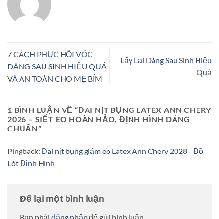
7 CÁCH PHỤC HỒI VÓC
Lấy Lại Dáng Sau Sinh Hiệu
DÁNG SAU SINH HIỆU QUẢ
Quả
VÀ AN TOÀN CHO MẸ BỈM
1 BÌNH LUẬN VỀ “
ĐAI NỊT BỤNG LATEX ANN CHERY
2026 – SIẾT EO HOÀN HẢO, ĐỊNH HÌNH DÁNG
CHUẨN
”
Pingback:
Đai nịt bụng giảm eo Latex Ann Chery 2028 - Đồ
Lót Định Hình
Để lại một bình luận
Bạn phải
đăng nhập
để gửi bình luận.