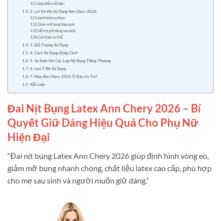
Đặc điểm nổi bật:
2. Lợi Ích Khi Sử Dụng Ann Chery 2026
Định hình eo thon
Giảm mỡ bụng hiệu quả
Hỗ trợ giữ dáng sau sinh
Cải thiện tư thế
3. Đối Tượng Sử Dụng
4. Cách Sử Dụng Đúng Cách
5. So Sánh Với Các Loại Nịt Bụng Thông Thường
6. Lưu Ý Khi Sử Dụng
7. Mua Ann Chery 2026 Ở Đâu Uy Tín?
Kết Luận
Đai Nịt Bụng Latex Ann Chery 2026 – Bí
Quyết Giữ Dáng Hiệu Quả Cho Phụ Nữ
Hiện Đại
“Đai nịt bụng Latex Ann Chery 2026 giúp định hình vòng eo,
giảm mỡ bụng nhanh chóng, chất liệu latex cao cấp, phù hợp
cho mẹ sau sinh và người muốn giữ dáng.”