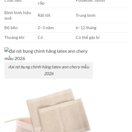
Chất liệu
Polyester, nylon
cấp
Định hình hiệu
Rất tốt
Trung bình
quả
Độ bền
2–3 năm
6–12 tháng
Thoáng khí
Có
Có thể gây bí
đai nịt bụng chính hãng latex ann chery mẫu
2026