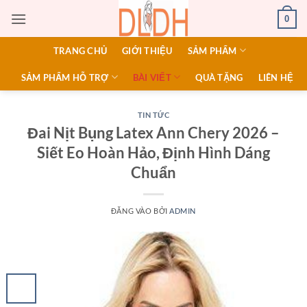
Bỏ
0
qua
nội
TRANG CHỦ
GIỚI THIỆU
SẢM PHẨM
dung
SẢM PHẨM HỖ TRỢ
BÀI VIẾT
QUÀ TẶNG
LIÊN HỆ
TIN TỨC
Đai Nịt Bụng Latex Ann Chery 2026 –
Siết Eo Hoàn Hảo, Định Hình Dáng
Chuẩn
ĐĂNG VÀO
BỞI
ADMIN