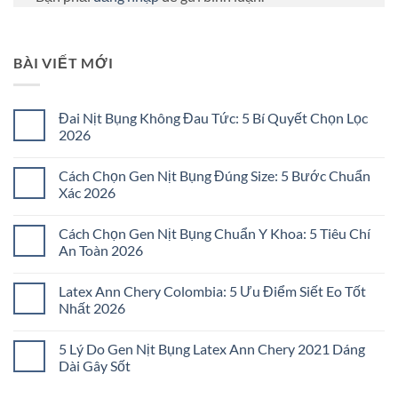
BÀI VIẾT MỚI
Đai Nịt Bụng Không Đau Tức: 5 Bí Quyết Chọn Lọc
2026
Không
có
Cách Chọn Gen Nịt Bụng Đúng Size: 5 Bước Chuẩn
bình
luận
Xác 2026
ở
Đai
Không
Nịt
có
Cách Chọn Gen Nịt Bụng Chuẩn Y Khoa: 5 Tiêu Chí
Bụng
bình
Không
luận
An Toàn 2026
Đau
ở
Tức:
Cách
Không
5
Chọn
có
Latex Ann Chery Colombia: 5 Ưu Điểm Siết Eo Tốt
Bí
Gen
bình
Quyết
Nịt
luận
Nhất 2026
Chọn
Bụng
ở
Lọc
Đúng
Cách
Không
2026
Size:
Chọn
có
5 Lý Do Gen Nịt Bụng Latex Ann Chery 2021 Dáng
5
Gen
bình
Bước
Nịt
luận
Dài Gây Sốt
Chuẩn
Bụng
ở
Xác
Chuẩn
Latex
Không
2026
Y
Ann
có