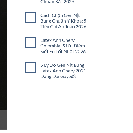
Chuẩn Xác 2026
Đai
Nịt
Không
Bụng
có
Không
Cách Chọn Gen Nịt
bình
Đau
luận
Bụng Chuẩn Y Khoa: 5
Tức:
ở
5
Tiêu Chí An Toàn 2026
Cách
Bí
Chọn
Quyết
Không
Gen
Chọn
có
Nịt
Latex Ann Chery
Lọc
bình
Bụng
2026
luận
Colombia: 5 Ưu Điểm
Đúng
ở
Size:
Siết Eo Tốt Nhất 2026
Cách
5
Chọn
Bước
Không
Gen
Chuẩn
có
Nịt
5 Lý Do Gen Nịt Bụng
Xác
bình
Bụng
2026
luận
Latex Ann Chery 2021
Chuẩn
ở
Y
Dáng Dài Gây Sốt
Latex
Khoa:
Ann
5
Không
Chery
Tiêu
có
Colombia:
Chí
bình
5
An
luận
Ưu
ở
Toàn
Điểm
5
2026
Siết
Lý
Eo
Do
Tốt
Gen
Nhất
Nịt
2026
Bụng
Latex
Ann
Chery