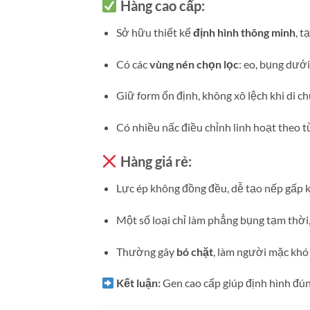
Hàng cao cấp:
Sở hữu thiết kế
định hình thông minh
, t
Có các
vùng nén chọn lọc
: eo, bụng dướ
Giữ form ổn định, không xô lệch khi di c
Có nhiều nấc điều chỉnh linh hoạt theo t
Hàng giá rẻ:
Lực ép không đồng đều, dễ tạo nếp gấp 
Một số loại chỉ làm phẳng bụng tạm thời,
Thường gây
bó chặt
, làm người mặc khó 
Kết luận:
Gen cao cấp giúp định hình đú