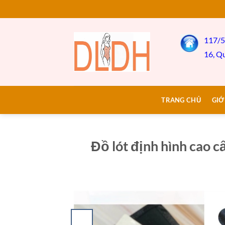
Bỏ
qua
nội
117/5
dung
16, Q
TRANG CHỦ
GIỚ
Đồ lót định hình cao cấ