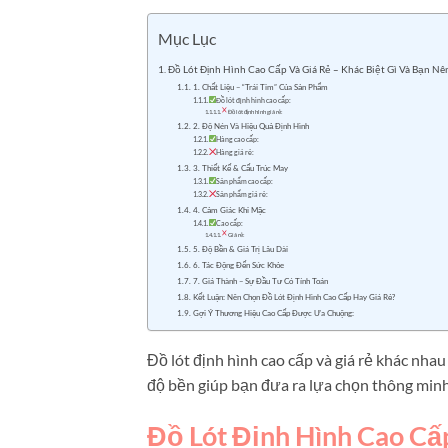
Mục Lục
Đồ Lót Định Hình Cao Cấp Và Giá Rẻ – Khác Biệt Gì Và Bạn N
1. Chất Liệu – “Trái Tim” Của Sản Phẩm
Đồ lót định hình cao cấp:
Đồ lót định hình giá rẻ:
2. Độ Nén Và Hiệu Quả Định Hình
Hàng cao cấp:
Hàng giá rẻ:
3. Thiết Kế & Cấu Trúc May
Sản phẩm cao cấp:
Sản phẩm giá rẻ:
4. Cảm Giác Khi Mặc
Cao cấp:
Giá rẻ:
5. Độ Bền & Giá Trị Lâu Dài
6. Tác Động Đến Sức Khỏe
7. Giá Thành – Sự Đầu Tư Có Tính Toán
Kết Luận: Nên Chọn Đồ Lót Định Hình Cao Cấp Hay Giá Rẻ?
Gợi Ý Thương Hiệu Cao Cấp Được Ưa Chuộng:
Đồ lót định hình cao cấp và giá rẻ khác nhau 
độ bền giúp bạn đưa ra lựa chọn thông minh
Đồ Lót Định Hình Cao Cấp