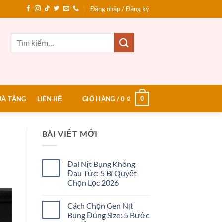
Đăng nhập / Đăng ký
Tìm
kiếm:
0
UÀ TẶNG
LIÊN HỆ
GIỎ HÀNG /
0
₫
BÀI VIẾT MỚI
Đai Nịt Bụng Không
Đau Tức: 5 Bí Quyết
Chọn Lọc 2026
Không
có
Cách Chọn Gen Nịt
bình
luận
Bụng Đúng Size: 5 Bước
ở