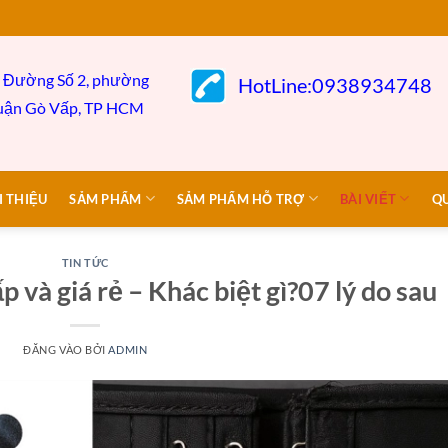
 Đường Số 2, phường
HotLine:0938934748
uận Gò
Vấp,
TP HCM
I THIỆU
SẢM PHẨM
SẢM PHẨM HỖ TRỢ
BÀI VIẾT
Q
TIN TỨC
p và giá rẻ – Khác biệt gì?07 lý do sau
ĐĂNG VÀO
BỞI
ADMIN