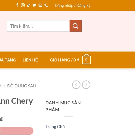
Đăng nhập / Đăng ký
Tìm
kiếm:
0
UÀ TẶNG
LIÊN HỆ
GIỎ HÀNG /
0
₫
M
/
ĐỒ DÙNG SAU
Ann Chery
DANH MỤC SẢN
PHẨM
Giá
0
₫
hiện
Trang Chủ
3
tại