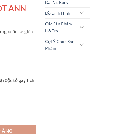
Đai Nịt Bụng
₫.
là:
OT ANN
425.000 ₫.
Đồ Định Hình
Các Sản Phẩm
Hỗ Trợ
ờng xuân sẽ giúp
Gợi Ý Chọn Sản
Phẩm
ại độc tố gây tích
ợng
 HÀNG