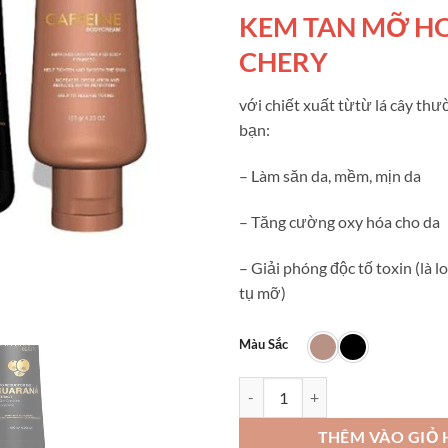
450.000 
KEM TAN MỠ H
CHERY
với chiết xuất từtừ lá cây thư
bạn:
– Làm săn da, mềm, mịn da
– Tăng cường oxy hóa cho da
– Giải phóng độc tố toxin (là lo
tụ mỡ)
Màu Sắc
kem tan mỡ hót Ann Chery số lư
THÊM VÀO GIỎ