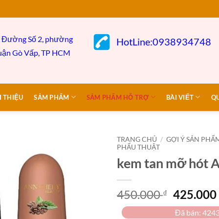
 Đường Số 2, phường
HotLine:0938934748
uận Gò
Vấp,
TP HCM
I THIỆU
SẢM PHẨM
SẢM PHẨM HỖ TRỢ
BÀI VIẾT
Q
TRANG CHỦ
/
GỢI Ý SẢN PHẨ
PHẨU THUẬT
kem tan mỡ hót 
Giá
450.000
425.00
₫
gốc
Đã bán: 424
là: