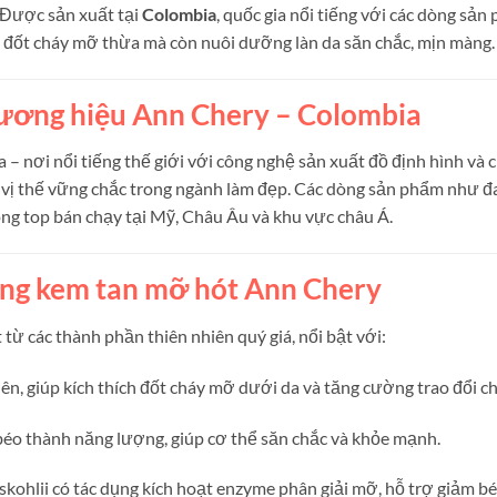
 Được sản xuất tại
Colombia
, quốc gia nổi tiếng với các dòng sả
 đốt cháy mỡ thừa mà còn nuôi dưỡng làn da săn chắc, mịn màng.
hương hiệu Ann Chery – Colombia
a – nơi nổi tiếng thế giới với công nghệ sản xuất đồ định hình v
ị thế vững chắc trong ngành làm đẹp. Các dòng sản phẩm như đai 
ng top bán chạy tại Mỹ, Châu Âu và khu vực châu Á.
ong kem tan mỡ hót
Ann Chery
ừ các thành phần thiên nhiên quý giá, nổi bật với:
hiên, giúp kích thích đốt cháy mỡ dưới da và tăng cường trao đổi ch
béo thành năng lượng, giúp cơ thể săn chắc và khỏe mạnh.
skohlii có tác dụng kích hoạt enzyme phân giải mỡ, hỗ trợ giảm bé