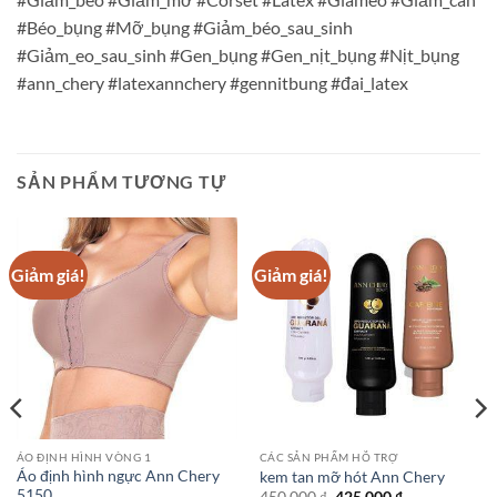
#Béo_bụng #Mỡ_bụng #Giảm_béo_sau_sinh
#Giảm_eo_sau_sinh #Gen_bụng #Gen_nịt_bụng #Nịt_bụng
#ann_chery #latexannchery #gennitbung #đai_latex
SẢN PHẨM TƯƠNG TỰ
Giảm giá!
Giảm giá!
ÁO ĐỊNH HÌNH VÒNG 1
CÁC SẢN PHẨM HỖ TRỢ
Áo định hình ngực Ann Chery
kem tan mỡ hót Ann Chery
5150
Giá
Giá
450.000
₫
425.000
₫