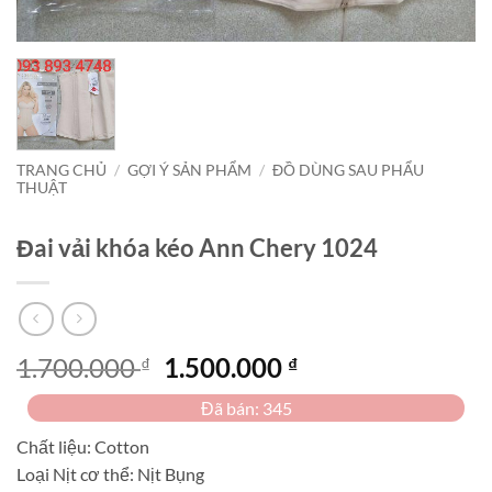
TRANG CHỦ
/
GỢI Ý SẢN PHẨM
/
ĐỒ DÙNG SAU PHẨU
THUẬT
Đai vải khóa kéo Ann Chery 1024
Giá
Giá
1.700.000
1.500.000
₫
₫
gốc
hiện
Đã bán: 345
là:
tại
1.700.000 ₫.
là:
Chất liệu: Cotton
1.500.000 ₫.
Loại Nịt cơ thể: Nịt Bụng