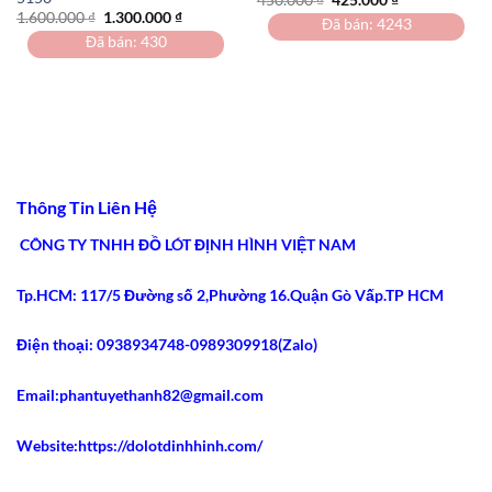
gốc
hiện
Giá
Giá
1.600.000
₫
1.300.000
₫
Đã bán: 4243
là:
tại
gốc
hiện
450.000 ₫.
là:
Đã bán: 430
là:
tại
0 ₫.
425.000 ₫.
1.600.000 ₫.
là:
1.300.000 ₫.
Thông Tin Liên Hệ
CÔNG TY TNHH ĐỒ LÓT ĐỊNH HÌNH VIỆT NAM
Tp.HCM: 117/5 Đường số 2,Phường 16.Quận Gò Vấp.TP HCM
Điện thoại: 0938934748-0989309918(Zalo)
Email:phantuyethanh82@gmail.com
Website:https://dolotdinhhinh.com/