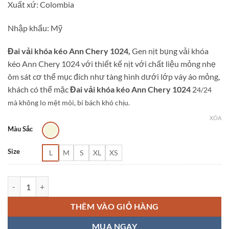
Xuất xứ: Colombia
Nhập khẩu: Mỹ
Đai vải khóa kéo Ann Chery 1024,
Gen nịt bụng vải khóa
kéo Ann Chery 1024 với thiết kế nịt với chất liệu mỏng nhẹ
ôm sát cơ thể mục đích như tàng hình dưới lớp váy áo mỏng,
khách có thể mặc
Đai vải khóa kéo Ann Chery 1024
2
4/24
mà không lo mệt mỏi, bí bách khó chịu.
XÓA
Màu Sắc
Size
L
M
S
XL
XS
Đai vải khóa kéo Ann Chery 1024 số lượng
THÊM VÀO GIỎ HÀNG
MUA NGAY