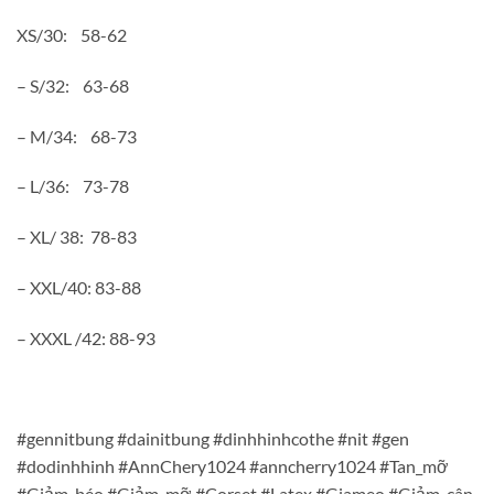
XS/30: 58-62
– S/32: 63-68
– M/34: 68-73
– L/36: 73-78
– XL/ 38: 78-83
– XXL/40: 83-88
– XXXL /42: 88-93
#gennitbung #dainitbung #dinhhinhcothe #nit #gen
#dodinhhinh #AnnChery1024 #anncherry1024 #Tan_mỡ
#Giảm_béo #Giảm_mỡ #Corset #Latex #Giameo #Giảm_cân