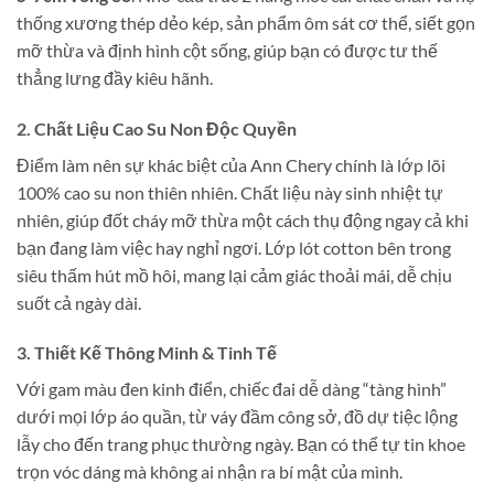
thống xương thép dẻo kép, sản phẩm ôm sát cơ thể, siết gọn
mỡ thừa và định hình cột sống, giúp bạn có được tư thế
thẳng lưng đầy kiêu hãnh.
2. Chất Liệu Cao Su Non Độc Quyền
Điểm làm nên sự khác biệt của Ann Chery chính là lớp lõi
100% cao su non thiên nhiên. Chất liệu này sinh nhiệt tự
nhiên, giúp đốt cháy mỡ thừa một cách thụ động ngay cả khi
bạn đang làm việc hay nghỉ ngơi. Lớp lót cotton bên trong
siêu thấm hút mồ hôi, mang lại cảm giác thoải mái, dễ chịu
suốt cả ngày dài.
3. Thiết Kế Thông Minh & Tinh Tế
Với gam màu đen kinh điển, chiếc đai dễ dàng “tàng hình”
dưới mọi lớp áo quần, từ váy đầm công sở, đồ dự tiệc lộng
lẫy cho đến trang phục thường ngày. Bạn có thể tự tin khoe
trọn vóc dáng mà không ai nhận ra bí mật của mình.