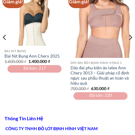
Giảm giá!
Giảm giá!
ĐAI NIT BỤNG
Đai Nịt Bụng Ann Chery 2025
Giá
Giá
1.600.000
₫
1.400.000
₫
DÂY ĐAI RỜI ĐỊNH HÌNH VÒNG 1
gốc
hiện
Dây đai phụ kiện áo latex Ann
Đã bán: 217
là:
tại
Chery 3013 – Giải pháp cố định
1.600.000 ₫.
là:
1.400.000 ₫.
ngực sau phẫu thuật an toàn và
0 ₫.
hiệu quả
Giá
Giá
700.000
₫
630.000
₫
gốc
hiện
Đã bán: 220
là:
tại
700.000 ₫.
là:
630.000 ₫.
Thông Tin Liên Hệ
CÔNG TY TNHH ĐỒ LÓT ĐỊNH HÌNH VIỆT NAM