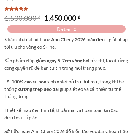
5
1
trên 5
Giá
Giá
1.500.000
1.450.000
₫
₫
dựa trên
gốc
hiện
đánh giá
Đã bán: 0
là:
tại
1.500.000 ₫.
là:
Khám phá đai nịt bụng
Ann Chery 2026 màu đen
– giải pháp
1.450.000 ₫.
tối ưu cho vòng eo S-line.
Sản phẩm giúp
giảm ngay 5-7cm vòng hai
tức thì, tạo đường
cong quyến rũ để bạn tự tin trong mọi trang phục.
Lõi
100% cao su non
sinh nhiệt hỗ trợ đốt mỡ, trong khi hệ
thống
xương thép dẻo dai
giúp siết eo và cải thiện tư thế
thẳng đứng.
Thiết kế màu đen tinh tế, thoải mái và hoàn toàn kín đáo
dưới mọi lớp áo.
Sở hữu ngay Ann Chery 2026 để kiến tạo vóc dáng hoàn hảo