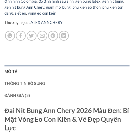
định hình Colombia
,
đồ định hình sau sinh
,
gen bụng latex
,
gen nịt bụng
,
gen nịt bụng Ann Chery
,
giảm mỡ bụng
,
phụ kiện eo thon
,
phụ kiện tôn
dáng
,
siết eo
,
vòng eo con kiến
Thương hiệu:
LATEX ANNCHERY
MÔ TẢ
THÔNG TIN BỔ SUNG
ĐÁNH GIÁ (3)
Đai Nịt Bụng Ann Chery 2026 Màu Đen: Bí
Mật Vòng Eo Con Kiến & Vẻ Đẹp Quyền
Lực