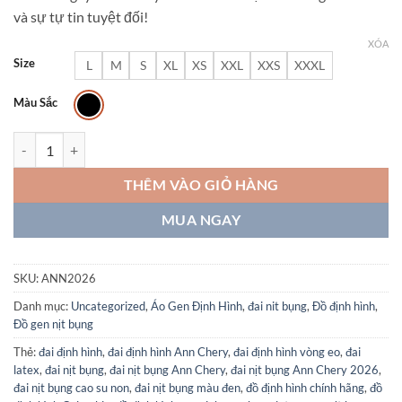
và sự tự tin tuyệt đối!
XÓA
Size
L
M
S
XL
XS
XXL
XXS
XXXL
Màu Sắc
Đai Nịt Bụng Ann Chery 2026 Màu Đen: Bí Mật Vòng Eo Con Kiến & 
THÊM VÀO GIỎ HÀNG
MUA NGAY
SKU:
ANN2026
Danh mục:
Uncategorized
,
Áo Gen Định Hình
,
đai nit bụng
,
Đồ định hình
,
Đồ gen nịt bụng
Thẻ:
đai định hình
,
đai định hình Ann Chery
,
đai định hình vòng eo
,
đai
latex
,
đai nịt bụng
,
đai nịt bụng Ann Chery
,
đai nịt bụng Ann Chery 2026
,
đai nịt bụng cao su non
,
đai nịt bụng màu đen
,
đồ định hình chính hãng
,
đồ