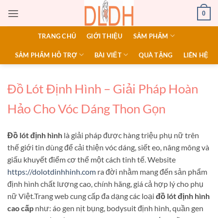
Bỏ
0
qua
nội
TRANG CHỦ
GIỚI THIỆU
SẢM PHẨM
dung
SẢM PHẨM HỖ TRỢ
BÀI VIẾT
QUÀ TẶNG
LIÊN HỆ
Đồ Lót Định Hình – Giải Pháp Hoàn
Hảo Cho Vóc Dáng Thon Gọn
Đồ lót định hình
là giải pháp được hàng triệu phụ nữ trên
thế giới tin dùng để cải thiện vóc dáng, siết eo, nâng mông và
giấu khuyết điểm cơ thể một cách tinh tế. Website
https://dolotdinhhinh.com
ra đời nhằm mang đến sản phẩm
định hình chất lượng cao, chính hãng, giá cả hợp lý cho phụ
nữ Việt.Trang web cung cấp đa dạng các loại
đồ lót định hình
cao cấp
như: áo gen nịt bụng, bodysuit định hình, quần gen