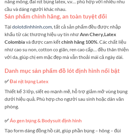
nâng mông, đai nịt bụng latex, v.v… phù hợp với nhiều nhu
cầu và dáng người khác nhau.
Sản phẩm chính hãng, an toàn tuyệt đối
Tại
dolotdinhhinh.com
, tất cả sản phẩm đều được nhập
khẩu từ các thương hiệu uy tín như
Ann Chery,Latex
Colombia
và được cam kết
chính hãng 100%
. Các chất liệu
như cao su non, cotton co giãn, ren cao cấp… đều thân thiện
với da, giúp chị em mặc đẹp mà vẫn thoải mái cả ngày dài.
Danh mục sản phẩm đồ lót định hình nổi bật
✅
Đai nịt bụng Latex
Thiết kế 3 lớp, siết eo mạnh mẽ, hỗ trợ giảm mỡ vùng bụng
dưới hiệu quả. Phù hợp cho người sau sinh hoặc dân văn
phòng.
✅
Áo gen bụng & Bodysuit định hình
Tạo form dáng đồng hồ cát, giúp phần bụng – hông – đùi