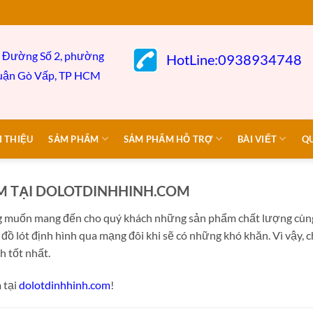
 Đường Số 2, phường
HotLine:0938934748
uận Gò
Vấp,
TP HCM
I THIỆU
SẢM PHẨM
SẢM PHẨM HỖ TRỢ
BÀI VIẾT
Q
ẨM TẠI DOLOTDINHHINH.COM
ng muốn mang đến cho quý khách những sản phẩm chất lượng cùng
g đồ lót định hình qua mạng đôi khi sẽ có những khó khăn. Vì vậy, c
h tốt nhất.
 tại
dolotdinhhinh.com
!