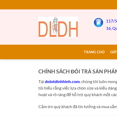
Bỏ
qua
nội
117/5
dung
16, Q
TRANG CHỦ
GIỚ
CHÍNH SÁCH ĐỔI TRẢ SẢN PH
Tại
dolotdinhhinh.com
, chúng tôi luôn mo
tôi hiểu rằng việc lựa chọn size và kiểu dán
hoạt và rõ ràng để hỗ trợ quý khách một các
Cảm ơn quý khách đã tin tưởng và mua sắm