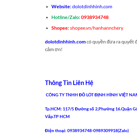
Website:
dolotdinhhinh.com
Hotline/Zalo
:
0938934748
Shopee:
shopee.vn/hanhannchery
dolotdinhhinh.com
có quyền đưa ra quyết đị
cảm ơn!
Thông Tin Liên Hệ
CÔNG TY TNHH ĐỒ LÓT ĐỊNH HÌNH VIỆT NA
Tp.HCM: 117/5 Đường số 2,Phường 16.Quận G
Vấp.TP HCM
Điện thoại: 0938934748-0989309918(Zalo)