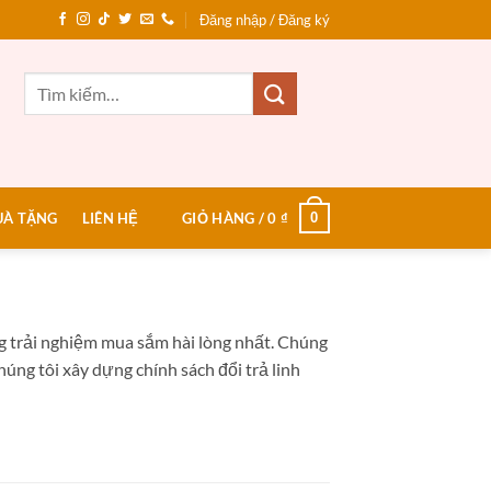
Đăng nhập / Đăng ký
Tìm
kiếm:
0
UÀ TẶNG
LIÊN HỆ
GIỎ HÀNG /
0
₫
 trải nghiệm mua sắm hài lòng nhất. Chúng
húng tôi xây dựng chính sách đổi trả linh