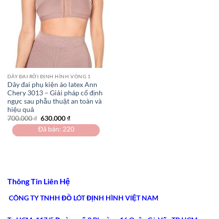
DÂY ĐAI RỜI ĐỊNH HÌNH VÒNG 1
Dây đai phụ kiện áo latex Ann
Chery 3013 – Giải pháp cố định
ngực sau phẫu thuật an toàn và
hiệu quả
Giá
Giá
700.000
₫
630.000
₫
gốc
hiện
Đã bán: 220
là:
tại
700.000 ₫.
là:
630.000 ₫.
Thông Tin Liên Hệ
CÔNG TY TNHH ĐỒ LÓT ĐỊNH HÌNH VIỆT NAM