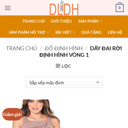
Bỏ
0
qua
nội
TRANG CHỦ
GIỚI THIỆU
SẢM PHẨM
dung
SẢM PHẨM HỖ TRỢ
BÀI VIẾT
QUÀ TẶNG
LIÊN HỆ
TRANG CHỦ
/
ĐỒ ĐỊNH HÌNH
/
DÂY ĐAI RỜI
ĐỊNH HÌNH VÒNG 1
LỌC
Giảm giá!