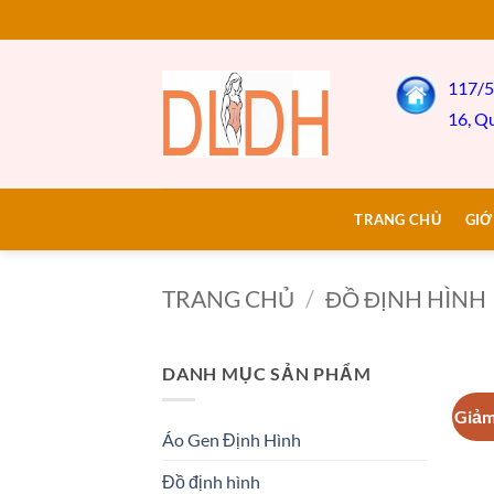
Bỏ
qua
nội
117/5
dung
16, Q
TRANG CHỦ
GIỚ
TRANG CHỦ
/
ĐỒ ĐỊNH HÌNH
DANH MỤC SẢN PHẨM
Giảm
Áo Gen Định Hình
Đồ định hình