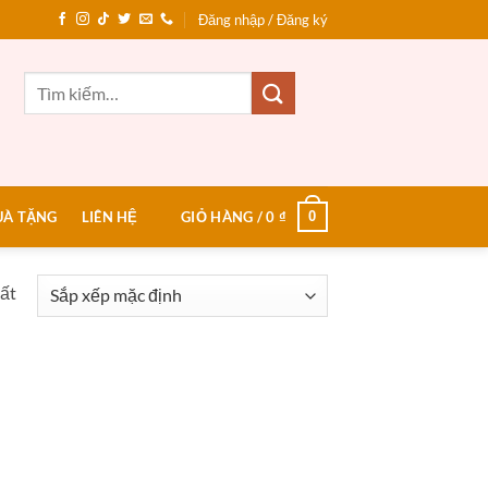
Đăng nhập / Đăng ký
Tìm
kiếm:
0
UÀ TẶNG
LIÊN HỆ
GIỎ HÀNG /
0
₫
hất