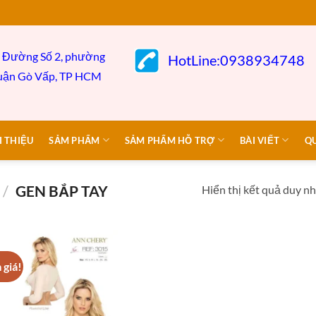
 Đường Số 2, phường
HotLine:0938934748
uận Gò
Vấp,
TP HCM
I THIỆU
SẢM PHẨM
SẢM PHẨM HỖ TRỢ
BÀI VIẾT
Q
/
GEN BẮP TAY
Hiển thị kết quả duy n
 giá!