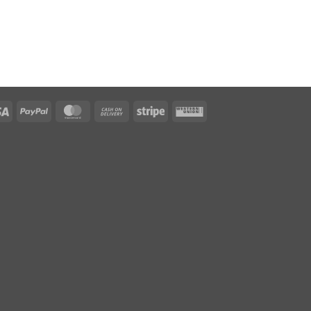
Visa
PayPal
MasterCard
Cash
Stripe
Western
On
Union
Delivery