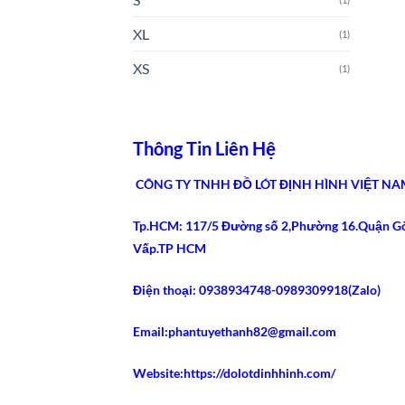
XL
(1)
XS
(1)
Thông Tin Liên Hệ
CÔNG TY TNHH ĐỒ LÓT ĐỊNH HÌNH VIỆT NA
Tp.HCM: 117/5 Đường số 2,Phường 16.Quận G
Vấp.TP HCM
Điện thoại: 0938934748-0989309918(Zalo)
Email:phantuyethanh82@gmail.com
Website:https://dolotdinhhinh.com/