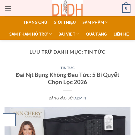
Bỏ
0
qua
nội
TRANG CHỦ
GIỚI THIỆU
SẢM PHẨM
dung
SẢM PHẨM HỖ TRỢ
BÀI VIẾT
QUÀ TẶNG
LIÊN HỆ
LƯU TRỮ DANH MỤC:
TIN TỨC
TIN TỨC
Đai Nịt Bụng Không Đau Tức: 5 Bí Quyết
Chọn Lọc 2026
ĐĂNG VÀO
BỞI
ADMIN