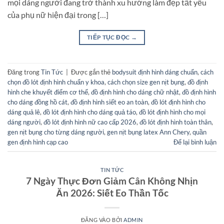
mọi dáng người đang trở thành xu hướng làm đẹp tất yếu
của phụ nữ hiện đại trong […]
TIẾP TỤC ĐỌC
→
Đăng trong
Tin Tức
|
Được gắn thẻ
bodysuit định hình dáng chuẩn
,
cách
chọn đồ lót định hình chuẩn y khoa
,
cách chọn size gen nịt bụng
,
đồ định
hình che khuyết điểm cơ thể
,
đồ định hình cho dáng chữ nhật
,
đồ định hình
cho dáng đồng hồ cát
,
đồ định hình siết eo an toàn
,
đồ lót định hình cho
dáng quả lê
,
đồ lót định hình cho dáng quả táo
,
đồ lót định hình cho mọi
dáng người
,
đồ lót định hình nữ cao cấp 2026
,
đồ lót định hình toàn thân
,
gen nịt bụng cho từng dáng người
,
gen nịt bụng latex Ann Chery
,
quần
gen định hình cạp cao
Để lại bình luận
TIN TỨC
7 Ngày Thực Đơn Giảm Cân Không Nhịn
Ăn 2026: Siết Eo Thần Tốc
ĐĂNG VÀO
BỞI
ADMIN