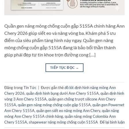
Quần gen nâng mông chống cuộn gập 5155A chính hãng Ann
Chery 2026 giúp siết eo và nâng vòng ba. Khám phá 5 ưu
điểm của siêu phẩm tàng hình này ngay. Quần gen nâng
mông chống cuộn gập 5155A đang là bảo bối thần thánh
giúp phái đẹp tự tin khoe trọn đường cong […]
TIẾP TỤC ĐỌC
→
Đăng trong
Tin Tức
|
Được gắn thẻ
đồ lót định hình nâng mông Ann
Chery 2026
,
quần định hình bụng dưới Ann Chery 5155A
,
quần định hình
vòng 3 Ann Chery 5155A
,
quần gen chống trượt silicone Ann Chery
5155A
,
quần gen nâng mông chống cuộn gập 5155A
,
quần gen Powernet
Ann Chery 5155A
,
quần gen siết eo nâng mông Ann Chery
,
quần nâng
mông Ann Chery 5155A chính hãng
,
quần nâng mông Colombia Ann
Chery 5155A
,
shapewear nâng mông chống cuộn 5155A
Để lại bình luận