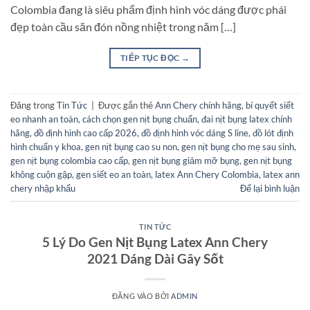
Colombia đang là siêu phẩm định hình vóc dáng được phái
đẹp toàn cầu săn đón nồng nhiệt trong năm […]
TIẾP TỤC ĐỌC
→
Đăng trong
Tin Tức
|
Được gắn thẻ
Ann Chery chính hãng
,
bí quyết siết
eo nhanh an toàn
,
cách chọn gen nịt bụng chuẩn
,
đai nịt bụng latex chính
hãng
,
đồ định hình cao cấp 2026
,
đồ định hình vóc dáng S line
,
đồ lót định
hình chuẩn y khoa
,
gen nịt bụng cao su non
,
gen nịt bụng cho mẹ sau sinh
,
gen nịt bụng colombia cao cấp
,
gen nịt bụng giảm mỡ bụng
,
gen nịt bụng
không cuộn gập
,
gen siết eo an toàn
,
latex Ann Chery Colombia
,
latex ann
chery nhập khẩu
Để lại bình luận
TIN TỨC
5 Lý Do Gen Nịt Bụng Latex Ann Chery
2021 Dáng Dài Gây Sốt
ĐĂNG VÀO
BỞI
ADMIN