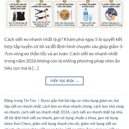
Cách siết eo nhanh nhất là gì? Khám phá ngay 5 bí quyết kết
hợp tập luyện cơ lõi và đồ định hình chuyên sâu giúp giảm 3-
7cm vòng eo thần tốc và an toàn. Cách siết eo nhanh nhất
trong năm 2026 không còn là những phương pháp nhịn ăn
tiêu cực mà là […]
TIẾP TỤC ĐỌC
→
Đăng trong
Tin Tức
|
Được gắn thẻ
bài tập cơ chéo bụng giảm eo
,
bài
tập siết eo nhanh nhất
,
cách làm eo thon nhanh chóng
,
cách làm nhỏ vòng
eo nhanh
,
cách siết eo nhanh nhất 2026
,
cách siết eo nhanh nhất tại nhà
,
đồ lót định hình siết eo nhanh
,
gen nịt bụng chuẩn y khoa
,
gen nịt bụng
latex Ann Chery
,
giảm mỡ bụng nhanh cho nữ
,
giảm mỡ bụng siết eo