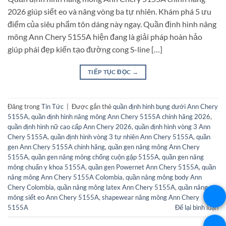
2026 giúp siết eo và nâng vòng ba tự nhiên. Khám phá 5 ưu
điểm của siêu phẩm tôn dáng này ngay. Quần định hình nâng
mông Ann Chery 5155A hiện đang là giải pháp hoàn hảo
giúp phái đẹp kiến tạo đường cong S-line […]
TIẾP TỤC ĐỌC
→
Đăng trong
Tin Tức
|
Được gắn thẻ
quần định hình bụng dưới Ann Chery
5155A
,
quần định hình nâng mông Ann Chery 5155A chính hãng 2026
,
quần định hình nữ cao cấp Ann Chery 2026
,
quần định hình vòng 3 Ann
Chery 5155A
,
quần định hình vòng 3 tự nhiên Ann Chery 5155A
,
quần
gen Ann Chery 5155A chính hãng
,
quần gen nâng mông Ann Chery
5155A
,
quần gen nâng mông chống cuộn gập 5155A
,
quần gen nâng
mông chuẩn y khoa 5155A
,
quần gen Powernet Ann Chery 5155A
,
quần
nâng mông Ann Chery 5155A Colombia
,
quần nâng mông body Ann
Chery Colombia
,
quần nâng mông latex Ann Chery 5155A
,
quần nâng
mông siết eo Ann Chery 5155A
,
shapewear nâng mông Ann Chery
5155A
Để lại bình luận