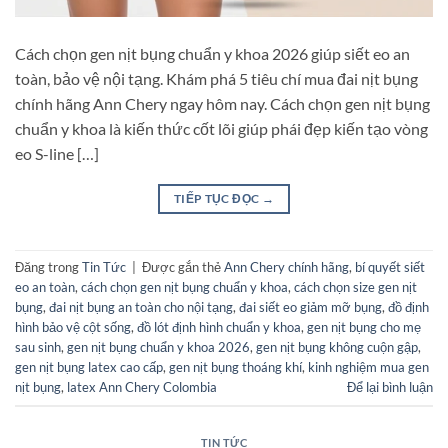
Cách chọn gen nịt bụng chuẩn y khoa 2026 giúp siết eo an
toàn, bảo vệ nội tạng. Khám phá 5 tiêu chí mua đai nịt bụng
chính hãng Ann Chery ngay hôm nay. Cách chọn gen nịt bụng
chuẩn y khoa là kiến thức cốt lõi giúp phái đẹp kiến tạo vòng
eo S-line […]
TIẾP TỤC ĐỌC
→
Đăng trong
Tin Tức
|
Được gắn thẻ
Ann Chery chính hãng
,
bí quyết siết
eo an toàn
,
cách chọn gen nịt bụng chuẩn y khoa
,
cách chọn size gen nịt
bụng
,
đai nịt bụng an toàn cho nội tạng
,
đai siết eo giảm mỡ bụng
,
đồ định
hình bảo vệ cột sống
,
đồ lót định hình chuẩn y khoa
,
gen nịt bụng cho mẹ
sau sinh
,
gen nịt bụng chuẩn y khoa 2026
,
gen nịt bụng không cuộn gập
,
gen nịt bụng latex cao cấp
,
gen nịt bụng thoáng khí
,
kinh nghiệm mua gen
nịt bụng
,
latex Ann Chery Colombia
Để lại bình luận
TIN TỨC