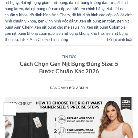
nịt bụng
,
đai nịt bụng giảm mỡ bụng
,
đai nịt bụng không đau tức
,
đai nịt
bụng latex
,
đai nịt bụng nữ cao cấp
,
đai siết eo chính hãng
,
đai siết eo
chuẩn y khoa
,
đồ định hình Ann Chery
,
đồ lót định hình cao cấp
,
đồ lót định
hình chuẩn y khoa
,
gen định hình vóc dáng
,
gen nịt bụng an toàn
,
gen nịt
bụng Ann Chery
,
gen nịt bụng cho mẹ sau sinh
,
gen nịt bụng Colombia
,
gen nịt bụng không cuộn gập
,
gen nịt bụng không khó thở
,
gen nịt bụng
thon eo
,
latex Ann Chery chính hãng
Để lại bình luận
TIN TỨC
Cách Chọn Gen Nịt Bụng Đúng Size: 5
Bước Chuẩn Xác 2026
ĐĂNG VÀO
BỞI
ADMIN