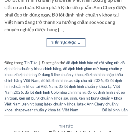
siết eo an toàn. Khám phá 5 lý do siêu phẩm Ann Chery được
phái đẹp tin dùng ngay. Đồ lót định hình chuẩn y khoa tại
Việt Nam đang trở thành xu hướng chăm sóc vóc dáng
chuyên nghiệp được hàng […]
TIẾP TỤC ĐỌC
→
Đăng trong
Tin Tức
|
Được gắn thẻ
đồ định hình bảo vệ cột sống nữ
,
đồ
định hình chuẩn y khoa chính hãng
,
đồ định hình giảm mỡ bụng chuẩn y
khoa
,
đồ định hình giữ dáng S line chuẩn y khoa
,
đồ định hình nhập khẩu
chính hãng Việt Nam
,
đồ lót định hình cao cấp cho nữ 2026
,
đồ lót định
hình chuẩn y khoa tại Việt Nam
,
đồ lót định hình chuẩn y khoa tại Việt
Nam 2026
,
đồ lót định hình Colombia chính hãng
,
đồ lót định hình siết eo
an toàn
,
gen nịt bụng chuẩn y khoa sau sinh
,
gen nịt bụng chuẩn y khoa
Việt Nam
,
gen nịt bụng latex chuẩn y khoa
,
latex Ann Chery chuẩn y
khoa
,
shapewear chuẩn y khoa tại Việt Nam
Để lại bình luận
TIN TỨC