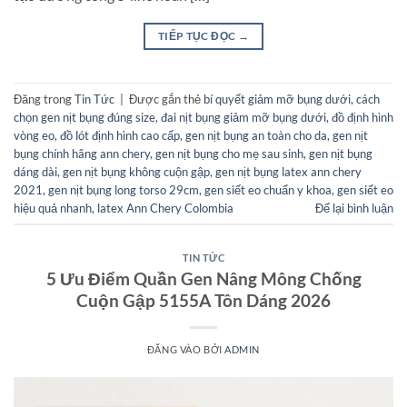
TIẾP TỤC ĐỌC
→
Đăng trong
Tin Tức
|
Được gắn thẻ
bí quyết giảm mỡ bụng dưới
,
cách
chọn gen nịt bụng đúng size
,
đai nịt bụng giảm mỡ bụng dưới
,
đồ định hình
vòng eo
,
đồ lót định hình cao cấp
,
gen nịt bụng an toàn cho da
,
gen nịt
bụng chính hãng ann chery
,
gen nịt bụng cho mẹ sau sinh
,
gen nịt bụng
dáng dài
,
gen nịt bụng không cuộn gập
,
gen nịt bụng latex ann chery
2021
,
gen nịt bụng long torso 29cm
,
gen siết eo chuẩn y khoa
,
gen siết eo
hiệu quả nhanh
,
latex Ann Chery Colombia
Để lại bình luận
TIN TỨC
5 Ưu Điểm Quần Gen Nâng Mông Chống
Cuộn Gập 5155A Tôn Dáng 2026
ĐĂNG VÀO
BỞI
ADMIN