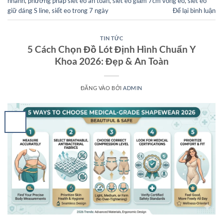
nhanh
,
phương pháp siết eo an toàn
,
siết eo giảm 7cm vòng eo
,
siết eo
giữ dáng S line
,
siết eo trong 7 ngày
Để lại bình luận
TIN TỨC
5 Cách Chọn Đồ Lót Định Hình Chuẩn Y
Khoa 2026: Đẹp & An Toàn
ĐĂNG VÀO
BỞI
ADMIN