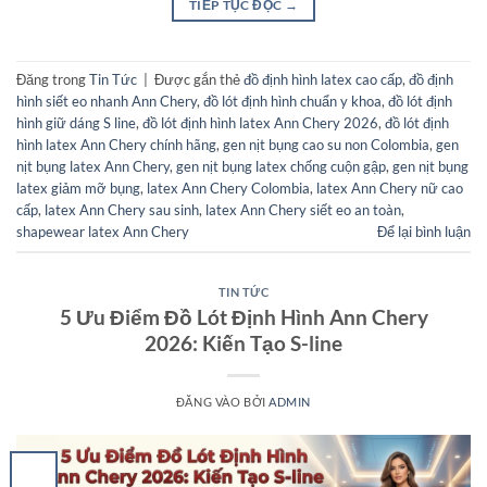
TIẾP TỤC ĐỌC
→
Đăng trong
Tin Tức
|
Được gắn thẻ
đồ định hình latex cao cấp
,
đồ định
hình siết eo nhanh Ann Chery
,
đồ lót định hình chuẩn y khoa
,
đồ lót định
hình giữ dáng S line
,
đồ lót định hình latex Ann Chery 2026
,
đồ lót định
hình latex Ann Chery chính hãng
,
gen nịt bụng cao su non Colombia
,
gen
nịt bụng latex Ann Chery
,
gen nịt bụng latex chống cuộn gập
,
gen nịt bụng
latex giảm mỡ bụng
,
latex Ann Chery Colombia
,
latex Ann Chery nữ cao
cấp
,
latex Ann Chery sau sinh
,
latex Ann Chery siết eo an toàn
,
shapewear latex Ann Chery
Để lại bình luận
TIN TỨC
5 Ưu Điểm Đồ Lót Định Hình Ann Chery
2026: Kiến Tạo S-line
ĐĂNG VÀO
BỞI
ADMIN