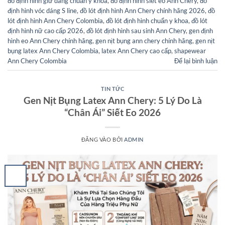
đồ định hình giữ dáng chuẩn y khoa
,
đồ định hình siết eo Ann Chery
,
đồ
định hình vóc dáng S line
,
đồ lót định hình Ann Chery chính hãng 2026
,
đồ
lót định hình Ann Chery Colombia
,
đồ lót định hình chuẩn y khoa
,
đồ lót
định hình nữ cao cấp 2026
,
đồ lót định hình sau sinh Ann Chery
,
gen định
hình eo Ann Chery chính hãng
,
gen nịt bụng ann chery chính hãng
,
gen nịt
bụng latex Ann Chery Colombia
,
latex Ann Chery cao cấp
,
shapewear
Ann Chery Colombia
Để lại bình luận
TIN TỨC
Gen Nịt Bụng Latex Ann Chery: 5 Lý Do Là
“Chân Ái” Siết Eo 2026
ĐĂNG VÀO
BỞI
ADMIN