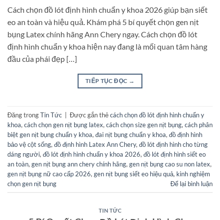
Cách chọn đồ lót định hình chuẩn y khoa 2026 giúp bạn siết
eo an toàn và hiệu quả. Khám phá 5 bí quyết chọn gen nịt
bụng Latex chính hãng Ann Chery ngay. Cách chọn đồ lót
định hình chuẩn y khoa hiện nay đang là mối quan tâm hàng
đầu của phái đẹp […]
TIẾP TỤC ĐỌC
→
Đăng trong
Tin Tức
|
Được gắn thẻ
cách chọn đồ lót định hình chuẩn y
khoa
,
cách chọn gen nịt bụng latex
,
cách chọn size gen nịt bụng
,
cách phân
biệt gen nịt bụng chuẩn y khoa
,
đai nịt bụng chuẩn y khoa
,
đồ định hình
bảo vệ cột sống
,
đồ định hình Latex Ann Chery
,
đồ lót định hình cho từng
dáng người
,
đồ lót định hình chuẩn y khoa 2026
,
đồ lót định hình siết eo
an toàn
,
gen nịt bụng ann chery chính hãng
,
gen nịt bụng cao su non latex
,
gen nịt bụng nữ cao cấp 2026
,
gen nịt bụng siết eo hiệu quả
,
kinh nghiệm
chọn gen nịt bụng
Để lại bình luận
TIN TỨC