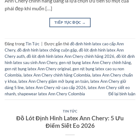
Ann Chery chính hãng đang là lựa chọn ưu tiên số một của
phái đẹp khi muốn […]
TIẾP TỤC ĐỌC
→
Đăng trong
Tin Tức
|
Được gắn thẻ
đồ định hình latex cao cấp Ann
Chery
,
đồ định hình latex chống cuộn gập
,
đồ lót định hình latex Ann
Chery auth
,
đồ lót định hình latex Ann Chery chính hãng 2026
,
đồ lót định
hình latex sau sinh Ann Chery
,
gen nịt bụng latex Ann Chery chính hãng
,
gen nịt bụng latex Ann Chery original
,
gen nịt bụng latex cao su non
Colombia
,
latex Ann Chery chính hãng Colombia
,
latex Ann Chery chuẩn
y khoa
,
latex Ann Chery giảm mỡ bụng an toàn
,
latex Ann Chery giữ
dáng S line
,
latex Ann Chery nữ cao cấp 2026
,
latex Ann Chery siết eo
nhanh
,
shapewear latex Ann Chery Colombia
Để lại bình luận
TIN TỨC
Đồ Lót Định Hình Latex Ann Chery: 5 Ưu
Điểm Siết Eo 2026