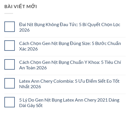
BÀI VIẾT MỚI
Đai Nịt Bụng Không Đau Tức: 5 Bí Quyết Chọn Lọc
2026
Không
có
Cách Chọn Gen Nịt Bụng Đúng Size: 5 Bước Chuẩn
bình
luận
Xác 2026
ở
Đai
Không
Nịt
có
Cách Chọn Gen Nịt Bụng Chuẩn Y Khoa: 5 Tiêu Chí
Bụng
bình
Không
luận
An Toàn 2026
Đau
ở
Tức:
Cách
Không
5
Chọn
có
Latex Ann Chery Colombia: 5 Ưu Điểm Siết Eo Tốt
Bí
Gen
bình
Quyết
Nịt
luận
Nhất 2026
Chọn
Bụng
ở
Lọc
Đúng
Cách
Không
2026
Size:
Chọn
có
5 Lý Do Gen Nịt Bụng Latex Ann Chery 2021 Dáng
5
Gen
bình
Bước
Nịt
luận
Dài Gây Sốt
Chuẩn
Bụng
ở
Xác
Chuẩn
Latex
Không
2026
Y
Ann
có
Khoa:
Chery
bình
5
Colombia:
luận
Tiêu
5
ở
Chí
Ưu
5