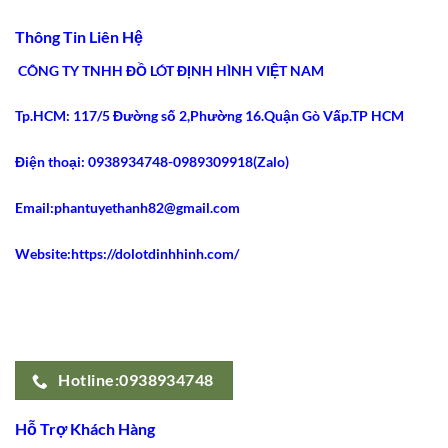
An
Điểm
Lý
Toàn
Siết
Do
Thông Tin Liên Hệ
2026
Eo
Gen
Tốt
Nịt
Nhất
Bụng
CÔNG TY TNHH ĐỒ LÓT ĐỊNH HÌNH VIỆT NAM
2026
Latex
Ann
Chery
Tp.HCM: 117/5 Đường số 2,Phường 16.Quận Gò Vấp.TP HCM
2021
Dáng
Dài
Gây
Điện thoại: 0938934748-0989309918(Zalo)
Sốt
Email:phantuyethanh82@gmail.com
Website:https://dolotdinhhinh.com/
Hotline:0938934748
Hỗ Trợ Khách Hàng