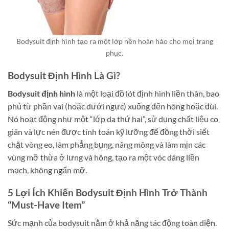
Bodysuit định hình tạo ra một lớp nền hoàn hảo cho mọi trang
phục.
Bodysuit Định Hình Là Gì?
Bodysuit định hình
là một loại đồ lót định hình liền thân, bao
phủ từ phần vai (hoặc dưới ngực) xuống đến hông hoặc đùi.
Nó hoạt động như một “lớp da thứ hai”, sử dụng chất liệu co
giãn và lực nén được tính toán kỹ lưỡng để đồng thời siết
chặt vòng eo, làm phẳng bụng, nâng mông và làm mịn các
vùng mỡ thừa ở lưng và hông, tạo ra một vóc dáng liền
mạch, không ngấn mỡ.
5 Lợi Ích Khiến Bodysuit Định Hình Trở Thành
“Must-Have Item”
Sức mạnh của bodysuit nằm ở khả năng tác động toàn diện.