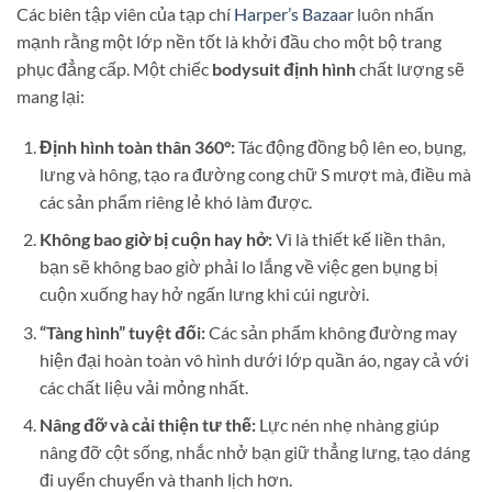
Các biên tập viên của tạp chí
Harper’s Bazaar
luôn nhấn
mạnh rằng một lớp nền tốt là khởi đầu cho một bộ trang
phục đẳng cấp. Một chiếc
bodysuit định hình
chất lượng sẽ
mang lại:
Định hình toàn thân 360°:
Tác động đồng bộ lên eo, bụng,
lưng và hông, tạo ra đường cong chữ S mượt mà, điều mà
các sản phẩm riêng lẻ khó làm được.
Không bao giờ bị cuộn hay hở:
Vì là thiết kế liền thân,
bạn sẽ không bao giờ phải lo lắng về việc gen bụng bị
cuộn xuống hay hở ngấn lưng khi cúi người.
“Tàng hình” tuyệt đối:
Các sản phẩm không đường may
hiện đại hoàn toàn vô hình dưới lớp quần áo, ngay cả với
các chất liệu vải mỏng nhất.
Nâng đỡ và cải thiện tư thế:
Lực nén nhẹ nhàng giúp
nâng đỡ cột sống, nhắc nhở bạn giữ thẳng lưng, tạo dáng
đi uyển chuyển và thanh lịch hơn.