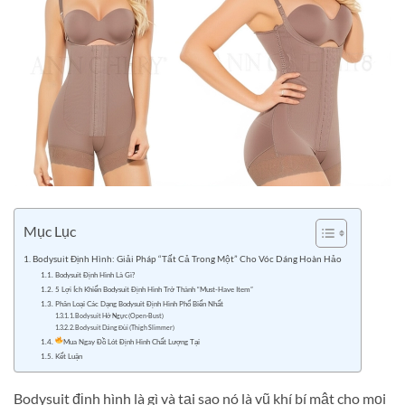
Mục Lục
Bodysuit Định Hình: Giải Pháp “Tất Cả Trong Một” Cho Vóc Dáng Hoàn Hảo
Bodysuit Định Hình Là Gì?
5 Lợi Ích Khiến Bodysuit Định Hình Trở Thành “Must-Have Item”
Phân Loại Các Dạng Bodysuit Định Hình Phổ Biến Nhất
1. Bodysuit Hở Ngực (Open-Bust)
2. Bodysuit Dáng Đùi (Thigh Slimmer)
Mua Ngay Đồ Lót Định Hình Chất Lượng Tại
Kết Luận
Bodysuit định hình là gì và tại sao nó là vũ khí bí mật cho mọi