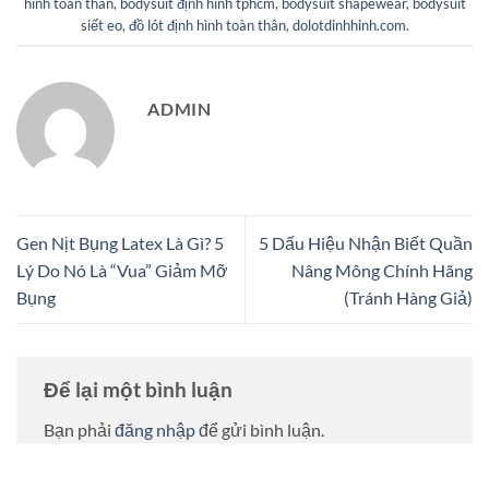
hình toàn thân
,
bodysuit định hình tphcm
,
bodysuit shapewear
,
bodysuit
siết eo
,
đồ lót định hình toàn thân
,
dolotdinhhinh.com
.
ADMIN
Gen Nịt Bụng Latex Là Gì? 5
5 Dấu Hiệu Nhận Biết Quần
Lý Do Nó Là “Vua” Giảm Mỡ
Nâng Mông Chính Hãng
Bụng
(Tránh Hàng Giả)
Để lại một bình luận
Bạn phải
đăng nhập
để gửi bình luận.