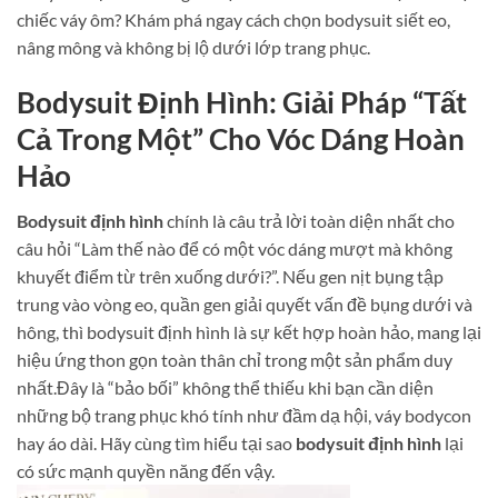
chiếc váy ôm? Khám phá ngay cách chọn bodysuit siết eo,
nâng mông và không bị lộ dưới lớp trang phục.
Bodysuit Định Hình: Giải Pháp “Tất
Cả Trong Một” Cho Vóc Dáng Hoàn
Hảo
Bodysuit định hình
chính là câu trả lời toàn diện nhất cho
câu hỏi “Làm thế nào để có một vóc dáng mượt mà không
khuyết điểm từ trên xuống dưới?”. Nếu gen nịt bụng tập
trung vào vòng eo, quần gen giải quyết vấn đề bụng dưới và
hông, thì bodysuit định hình là sự kết hợp hoàn hảo, mang lại
hiệu ứng thon gọn toàn thân chỉ trong một sản phẩm duy
nhất.Đây là “bảo bối” không thể thiếu khi bạn cần diện
những bộ trang phục khó tính như đầm dạ hội, váy bodycon
hay áo dài. Hãy cùng tìm hiểu tại sao
bodysuit định hình
lại
có sức mạnh quyền năng đến vậy.