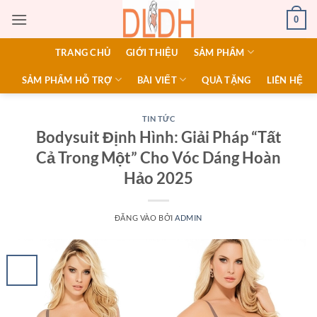
Bỏ
0
qua
nội
TRANG CHỦ
GIỚI THIỆU
SẢM PHẨM
dung
SẢM PHẨM HỖ TRỢ
BÀI VIẾT
QUÀ TẶNG
LIÊN HỆ
TIN TỨC
Bodysuit Định Hình: Giải Pháp “Tất
Cả Trong Một” Cho Vóc Dáng Hoàn
Hảo 2025
ĐĂNG VÀO
BỞI
ADMIN