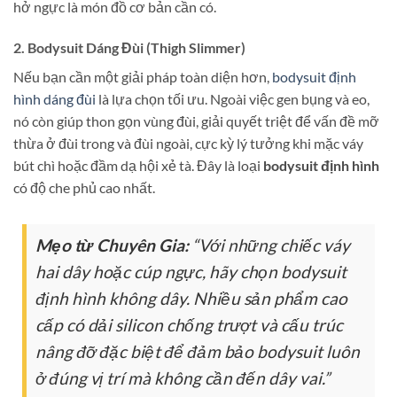
hở ngực là món đồ cơ bản cần có.
2. Bodysuit Dáng Đùi (Thigh Slimmer)
Nếu bạn cần một giải pháp toàn diện hơn,
bodysuit định
hình dáng đùi
là lựa chọn tối ưu. Ngoài việc gen bụng và eo,
nó còn giúp thon gọn vùng đùi, giải quyết triệt để vấn đề mỡ
thừa ở đùi trong và đùi ngoài, cực kỳ lý tưởng khi mặc váy
bút chì hoặc đầm dạ hội xẻ tà. Đây là loại
bodysuit định hình
có độ che phủ cao nhất.
Mẹo từ Chuyên Gia:
“Với những chiếc váy
hai dây hoặc cúp ngực, hãy chọn bodysuit
định hình không dây. Nhiều sản phẩm cao
cấp có dải silicon chống trượt và cấu trúc
nâng đỡ đặc biệt để đảm bảo bodysuit luôn
ở đúng vị trí mà không cần đến dây vai.”