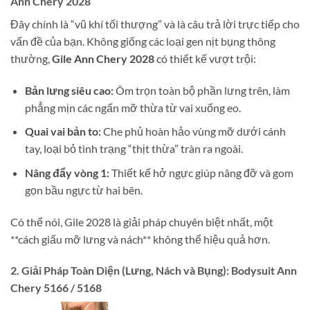
Ann Chery 2028
Đây chính là “vũ khí tối thượng” và là câu trả lời trực tiếp cho
vấn đề của bạn. Không giống các loại gen nịt bụng thông
thường,
Gile Ann Chery 2028
có thiết kế vượt trội:
Bản lưng siêu cao:
Ôm trọn toàn bộ phần lưng trên, làm
phẳng mịn các ngấn mỡ thừa từ vai xuống eo.
Quai vai bản to:
Che phủ hoàn hảo vùng mỡ dưới cánh
tay, loại bỏ tình trạng “thịt thừa” tràn ra ngoài.
Nâng đẩy vòng 1:
Thiết kế hở ngực giúp nâng đỡ và gom
gọn bầu ngực từ hai bên.
Có thể nói, Gile 2028 là giải pháp chuyên biệt nhất, một
**cách giấu mỡ lưng và nách** không thể hiệu quả hơn.
2. Giải Pháp Toàn Diện (Lưng, Nách và Bụng): Bodysuit Ann
Chery 5166 / 5168