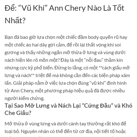
Để: “Vũ Khí” Ann Chery Nào Là Tốt
Nhất?
Bạn đã bao giờ lựa chọn một chiếc đầm body quyến rũ hay
một chiếc áo hai dây gợi cảm, để rồi lại thất vọng khi soi
gương và thấy những ngấn mỡ thừa ở lưng và vùng dưới
nách hiện lên rõ mồn một? Đây là một “nỗi đau” thầm kín
nhưng cực kỳ phổ biến. Đừng lo lắng, có một **cách giấu mỡ
lưng và nách** triệt để mà không cần đến các biện pháp xâm
lấn. Giải pháp nằm ở việc lựa chọn đúng “vũ khí” định hình
từ Ann Chery, một phương pháp hiệu quả đã được nhiều
người kiểm chứng.
Tại Sao Mỡ Lưng và Nách Lại “Cứng Đầu” và Khó
Che Giấu?
Mỡ thừa ở vùng lưng và dưới cánh tay thường rất khó để
loại bỏ. Nguyên nhân có thể đến từ cơ địa, nội tiết tố hoặc