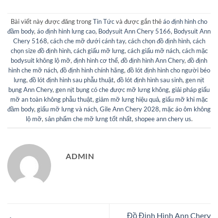
Bài viết này được đăng trong
Tin Tức
và được gắn thẻ
áo định hình cho
đầm body
,
áo định hình lưng cao
,
Bodysuit Ann Chery 5166
,
Bodysuit Ann
Chery 5168
,
cách che mỡ dưới cánh tay
,
cách chọn đồ định hình
,
cách
chọn size đồ định hình
,
cách giấu mỡ lưng
,
cách giấu mỡ nách
,
cách mặc
bodysuit không lộ mỡ
,
định hình cơ thể
,
đồ định hình Ann Chery
,
đồ định
hình che mỡ nách
,
đồ định hình chính hãng
,
đồ lót định hình cho người béo
lưng
,
đồ lót định hình sau phẫu thuật
,
đồ lót định hình sau sinh
,
gen nịt
bụng Ann Chery
,
gen nịt bụng có che được mỡ lưng không
,
giải pháp giấu
mỡ an toàn không phẫu thuật
,
giảm mỡ lưng hiệu quả
,
giấu mỡ khi mặc
đầm body
,
giấu mỡ lưng và nách
,
Gile Ann Chery 2028
,
mặc áo ôm không
lộ mỡ
,
sản phẩm che mỡ lưng tốt nhất
,
shopee ann chery us
.
ADMIN
Đồ Định Hình Ann Chery