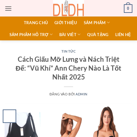
Bỏ
0
qua
nội
TRANG CHỦ
GIỚI THIỆU
SẢM PHẨM
dung
SẢM PHẨM HỖ TRỢ
BÀI VIẾT
QUÀ TẶNG
LIÊN HỆ
TIN TỨC
Cách Giấu Mỡ Lưng và Nách Triệt
Để: “Vũ Khí” Ann Chery Nào Là Tốt
Nhất 2025
ĐĂNG VÀO
BỞI
ADMIN