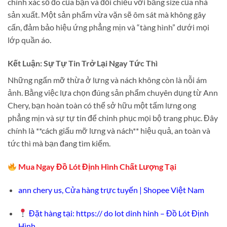
chính xác số đo của bạn và đối chiếu với bảng size của nhà
sản xuất. Một sản phẩm vừa vặn sẽ ôm sát mà không gây
cấn, đảm bảo hiệu ứng phẳng mịn và “tàng hình” dưới mọi
lớp quần áo.
Kết Luận: Sự Tự Tin Trở Lại Ngay Tức Thì
Những ngấn mỡ thừa ở lưng và nách không còn là nỗi ám
ảnh. Bằng việc lựa chọn đúng sản phẩm chuyên dụng từ Ann
Chery, bạn hoàn toàn có thể sở hữu một tấm lưng ong
phẳng mịn và sự tự tin để chinh phục mọi bộ trang phục. Đây
chính là **cách giấu mỡ lưng và nách** hiệu quả, an toàn và
tức thì mà bạn đang tìm kiếm.
Mua Ngay Đồ Lót Định Hình Chất Lượng Tại
ann chery us, Cửa hàng trực tuyến | Shopee Việt Nam
Đặt hàng tại: https://
do lot dinh hinh – Đồ Lót Định
Hình