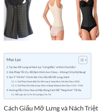
Mục Lục
Tại Sao Mỡ Lưng và Nách Lại “Cứng Đầu” và Khó Che Giấu?
Giải Pháp Tối Ưu: Đồ Định Hình Ann Chery – Không Chỉ Là Nịt Bụng!
Gợi Ý “Vũ Khí” Chính Xác Cho Vấn Đề Mỡ Lưng, Nách
1. Giải Pháp Chuyên Biệt Cho Mỡ Lưng & Vùng Nách: Gile Ann Chery 2028
2. Giải Pháp Toàn Diện (Lưng, Nách và Bụng): Bodysuit Ann Chery 5166 / 5168
Hướng Dẫn Chọn Size và Mặc Đúng Cách Để “Tàng Hình” Tối Đa
Kết Luận: Sự Tự Tin Trở Lại Ngay Tức Thì
Cách Giấu Mỡ Lưng và Nách Triệt