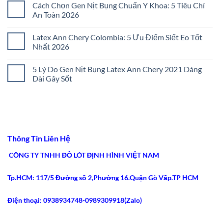
Cách Chọn Gen Nịt Bụng Chuẩn Y Khoa: 5 Tiêu Chí
Bụng
bình
Không
luận
An Toàn 2026
Đau
ở
Tức:
Cách
Không
5
Chọn
có
Latex Ann Chery Colombia: 5 Ưu Điểm Siết Eo Tốt
Bí
Gen
bình
Quyết
Nịt
luận
Nhất 2026
Chọn
Bụng
ở
Lọc
Đúng
Cách
Không
2026
Size:
Chọn
có
5 Lý Do Gen Nịt Bụng Latex Ann Chery 2021 Dáng
5
Gen
bình
Bước
Nịt
luận
Dài Gây Sốt
Chuẩn
Bụng
ở
Xác
Chuẩn
Latex
Không
2026
Y
Ann
có
Khoa:
Chery
bình
5
Colombia:
luận
Tiêu
5
ở
Chí
Ưu
5
An
Điểm
Lý
Toàn
Siết
Do
Thông Tin Liên Hệ
2026
Eo
Gen
Tốt
Nịt
Nhất
Bụng
CÔNG TY TNHH ĐỒ LÓT ĐỊNH HÌNH VIỆT NAM
2026
Latex
Ann
Chery
Tp.HCM: 117/5 Đường số 2,Phường 16.Quận Gò Vấp.TP HCM
2021
Dáng
Dài
Gây
Điện thoại: 0938934748-0989309918(Zalo)
Sốt