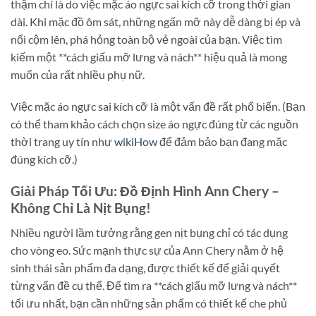
thậm chí là do việc mặc áo ngực sai kích cỡ trong thời gian
dài. Khi mặc đồ ôm sát, những ngấn mỡ này dễ dàng bị ép và
nổi cộm lên, phá hỏng toàn bộ vẻ ngoài của bạn. Việc tìm
kiếm một **cách giấu mỡ lưng và nách** hiệu quả là mong
muốn của rất nhiều phụ nữ.
Việc mặc áo ngực sai kích cỡ là một vấn đề rất phổ biến. (Bạn
có thể tham khảo cách chọn size áo ngực đúng từ các nguồn
thời trang uy tín như
wikiHow
để đảm bảo bạn đang mặc
đúng kích cỡ.)
Giải Pháp Tối Ưu: Đồ Định Hình Ann Chery –
Không Chỉ Là Nịt Bụng!
Nhiều người lầm tưởng rằng gen nịt bụng chỉ có tác dụng
cho vòng eo. Sức mạnh thực sự của Ann Chery nằm ở hệ
sinh thái sản phẩm đa dạng, được thiết kế để giải quyết
từng vấn đề cụ thể. Để tìm ra **cách giấu mỡ lưng và nách**
tối ưu nhất, bạn cần những sản phẩm có thiết kế che phủ