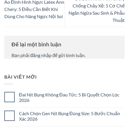
Áo Định Hình Ngực Latex Ann
Chống Chảy Xệ: 5 Cơ Chế
Chery: 5 Điều Cần Biết Khi
Ngăn Ngừa Sau Sinh & Phẫu
Dùng Cho Nâng Ngực Nội Soi
Thuật
Để lại một bình luận
Bạn phải
đăng nhập
để gửi bình luận.
BÀI VIẾT MỚI
Đai Nịt Bụng Không Đau Tức: 5 Bí Quyết Chọn Lọc
2026
Không
có
Cách Chọn Gen Nịt Bụng Đúng Size: 5 Bước Chuẩn
bình
luận
Xác 2026
ở
Đai
Không
Nịt
có