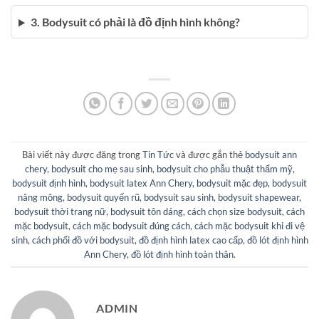
3. Bodysuit có phải là đồ định hình không?
Bài viết này được đăng trong
Tin Tức
và được gắn thẻ
bodysuit ann
chery
,
bodysuit cho mẹ sau sinh
,
bodysuit cho phẫu thuật thẩm mỹ
,
bodysuit định hình
,
bodysuit latex Ann Chery
,
bodysuit mặc đẹp
,
bodysuit
nâng mông
,
bodysuit quyến rũ
,
bodysuit sau sinh
,
bodysuit shapewear
,
bodysuit thời trang nữ
,
bodysuit tôn dáng
,
cách chọn size bodysuit
,
cách
mặc bodysuit
,
cách mặc bodysuit đúng cách
,
cách mặc bodysuit khi đi vệ
sinh
,
cách phối đồ với bodysuit
,
đồ định hình latex cao cấp
,
đồ lót định hình
Ann Chery
,
đồ lót định hình toàn thân
.
ADMIN