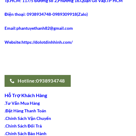
Tp.HCM: 117/5 Đường số 2,Phường 16.Quận Gò Vấp.TP HCM
2021
Dáng
Dài
Gây
Điện thoại: 0938934748-0989309918(Zalo)
Sốt
Email:phantuyethanh82@gmail.com
Website:https://dolotdinhhinh.com/
Hotline:0938934748
Hỗ Trợ Khách Hàng
.Tư Vấn Mua Hàng
.Đặt Hàng Thanh Toán
.Chính Sách Vận Chuyển
.Chính Sách Đổi Trả
.Chính Sách Bảo Hành