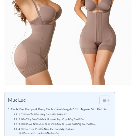
Mục Lục
Cách Mặc Bodysuit Đúng Cách: Cẩm Nang A-Z Cho Người Mới Bắt Đầu
1. Tại Sao Cần Nắm Vững Cách Mặc Bodysuit?
2. Nền Tảng Của Cách Mặc Bodysuit Đẹp: Chọn Đúng Sản Phẩm
3. Giải Quyết Nỗi Lo Lớn Nhất: Cách Mặc Bodysuit Để Đi Vệ Sinh Dễ Dàng
4. 3 Công Thức Phối Đồ Nâng Cao Cách Mặc Bodysuit
Phong cách 1: Thanh Lịch Nơi Công Sở