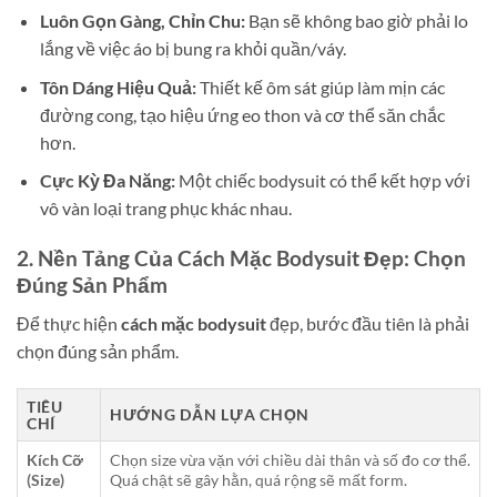
Luôn Gọn Gàng, Chỉn Chu:
Bạn sẽ không bao giờ phải lo
lắng về việc áo bị bung ra khỏi quần/váy.
Tôn Dáng Hiệu Quả:
Thiết kế ôm sát giúp làm mịn các
đường cong, tạo hiệu ứng eo thon và cơ thể săn chắc
hơn.
Cực Kỳ Đa Năng:
Một chiếc bodysuit có thể kết hợp với
vô vàn loại trang phục khác nhau.
2. Nền Tảng Của Cách Mặc Bodysuit Đẹp: Chọn
Đúng Sản Phẩm
Để thực hiện
cách mặc bodysuit
đẹp, bước đầu tiên là phải
chọn đúng sản phẩm.
TIÊU
HƯỚNG DẪN LỰA CHỌN
CHÍ
Kích Cỡ
Chọn size vừa vặn với chiều dài thân và số đo cơ thể.
(Size)
Quá chật sẽ gây hằn, quá rộng sẽ mất form.