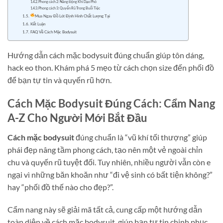
Phong cách 2: Năng Động Khi Dạo Phố
Phong cách 3: Quyến Rũ Trong Buổi Tiệc
Mua Ngay Đồ Lót Định Hình Chất Lượng Tại
Kết Luận
FAQ Về Cách Mặc Bodysuit
Hướng dẫn cách mặc bodysuit đúng chuẩn giúp tôn dáng,
hack eo thon. Khám phá 5 mẹo từ cách chọn size đến phối đồ
để bạn tự tin và quyến rũ hơn.
Cách Mặc Bodysuit Đúng Cách: Cẩm Nang
A-Z Cho Người Mới Bắt Đầu
Cách mặc bodysuit
đúng chuẩn là “vũ khí tối thượng” giúp
phái đẹp nâng tầm phong cách, tạo nên một vẻ ngoài chỉn
chu và quyến rũ tuyệt đối. Tuy nhiên, nhiều người vẫn còn e
ngại vì những băn khoăn như “đi vệ sinh có bất tiện không?”
hay “phối đồ thế nào cho đẹp?”.
Cẩm nang này sẽ giải mã tất cả, cung cấp một hướng dẫn
toàn diện về cách mặc bodysuit, giúp bạn tự tin chinh phục