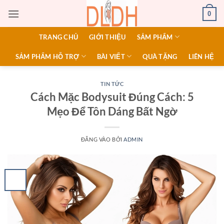
Bỏ
0
qua
nội
TRANG CHỦ
GIỚI THIỆU
SẢM PHẨM
dung
SẢM PHẨM HỖ TRỢ
BÀI VIẾT
QUÀ TẶNG
LIÊN HỆ
TIN TỨC
Cách Mặc Bodysuit Đúng Cách: 5
Mẹo Để Tôn Dáng Bất Ngờ
ĐĂNG VÀO
BỞI
ADMIN