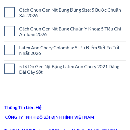
Không
có
Cách Chọn Gen Nịt Bụng Đúng Size: 5 Bước Chuẩn
bình
luận
Xác 2026
ở
Đai
Không
Nịt
có
Cách Chọn Gen Nịt Bụng Chuẩn Y Khoa: 5 Tiêu Chí
Bụng
bình
Không
luận
An Toàn 2026
Đau
ở
Tức:
Cách
Không
5
Chọn
có
Latex Ann Chery Colombia: 5 Ưu Điểm Siết Eo Tốt
Bí
Gen
bình
Quyết
Nịt
luận
Nhất 2026
Chọn
Bụng
ở
Lọc
Đúng
Cách
Không
2026
Size:
Chọn
có
5 Lý Do Gen Nịt Bụng Latex Ann Chery 2021 Dáng
5
Gen
bình
Bước
Nịt
luận
Dài Gây Sốt
Chuẩn
Bụng
ở
Xác
Chuẩn
Latex
Không
2026
Y
Ann
có
Khoa:
Chery
bình
5
Colombia:
luận
Tiêu
5
ở
Chí
Ưu
5
An
Điểm
Lý
Toàn
Siết
Do
Thông Tin Liên Hệ
2026
Eo
Gen
Tốt
Nịt
Nhất
Bụng
CÔNG TY TNHH ĐỒ LÓT ĐỊNH HÌNH VIỆT NAM
2026
Latex
Ann
Chery