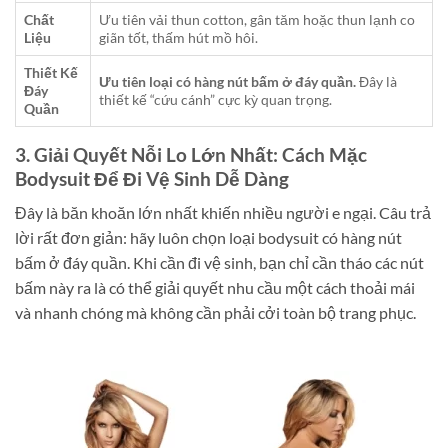
Chất
Ưu tiên vải thun cotton, gân tăm hoặc thun lạnh co
Liệu
giãn tốt, thấm hút mồ hôi.
Thiết Kế
Ưu tiên loại có hàng nút bấm ở đáy quần.
Đây là
Đáy
thiết kế “cứu cánh” cực kỳ quan trọng.
Quần
3. Giải Quyết Nỗi Lo Lớn Nhất: Cách Mặc
Bodysuit Để Đi Vệ Sinh Dễ Dàng
Đây là băn khoăn lớn nhất khiến nhiều người e ngại. Câu trả
lời rất đơn giản: hãy luôn chọn loại bodysuit có hàng nút
bấm ở đáy quần. Khi cần đi vệ sinh, bạn chỉ cần tháo các nút
bấm này ra là có thể giải quyết nhu cầu một cách thoải mái
và nhanh chóng mà không cần phải cởi toàn bộ trang phục.