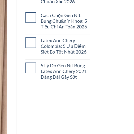
Chuẩn Xác 2026
Đai
Nịt
Không
Bụng
có
Không
Cách Chọn Gen Nịt
bình
Đau
luận
Bụng Chuẩn Y Khoa: 5
Tức:
ở
5
Tiêu Chí An Toàn 2026
Cách
Bí
Chọn
Quyết
Không
Gen
Chọn
có
Nịt
Latex Ann Chery
Lọc
bình
Bụng
2026
luận
Colombia: 5 Ưu Điểm
Đúng
ở
Size:
Siết Eo Tốt Nhất 2026
Cách
5
Chọn
Bước
Không
Gen
Chuẩn
có
Nịt
5 Lý Do Gen Nịt Bụng
Xác
bình
Bụng
2026
luận
Latex Ann Chery 2021
Chuẩn
ở
Y
Dáng Dài Gây Sốt
Latex
Khoa:
Ann
5
Không
Chery
Tiêu
có
Colombia:
Chí
bình
5
An
luận
Ưu
ở
Toàn
Điểm
5
2026
Siết
Lý
Eo
Do
Tốt
Gen
Nhất
Nịt
2026
Bụng
Latex
Ann
Chery