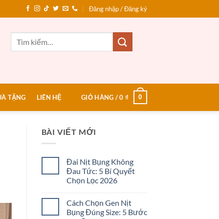
Đăng nhập / Đăng ký
Tìm
kiếm:
0
UÀ TẶNG
LIÊN HỆ
GIỎ HÀNG /
0
₫
BÀI VIẾT MỚI
Đai Nịt Bụng Không
Đau Tức: 5 Bí Quyết
Chọn Lọc 2026
Không
có
Cách Chọn Gen Nịt
bình
luận
Bụng Đúng Size: 5 Bước
ở