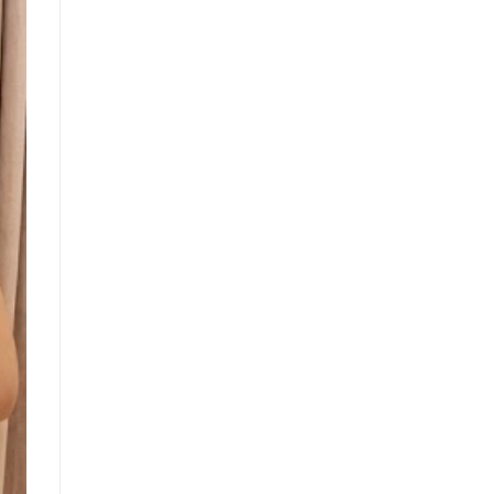
2021
Dáng
Dài
Gây
Sốt