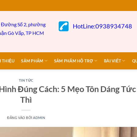
 Đường Số 2, phường
HotLine:0938934748
uận Gò
Vấp,
TP HCM
I THIỆU
SẢM PHẨM
SẢM PHẨM HỖ TRỢ
BÀI VIẾT
Q
TIN TỨC
 Hình Đúng Cách: 5 Mẹo Tôn Dáng Tức
Thì
ĐĂNG VÀO
BỞI
ADMIN