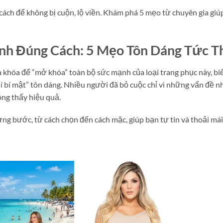
ách để không bị cuộn, lộ viền. Khám phá 5 mẹo từ chuyên gia giú
nh Đúng Cách: 5 Mẹo Tôn Dáng Tức T
a khóa để “mở khóa” toàn bộ sức mạnh của loại trang phục này, bi
í bí mật” tôn dáng. Nhiều người đã bỏ cuộc chỉ vì những vấn đề n
ông thấy hiệu quả.
g bước, từ cách chọn đến cách mặc, giúp bạn tự tin và thoải mái