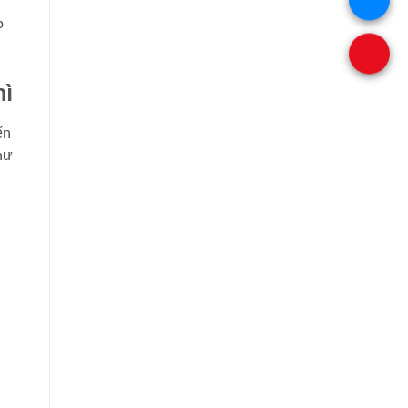
p
hì
ến
hư