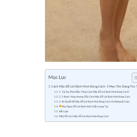
Mục Lục
Cách Mặc Đồ Lót Định Hình Đúng Cách: 5 Mẹo Tôn Dáng Tức 
1. Tại Sao Phải Nắm Vững Cách Mặc Đồ Lót Định Hình Đúng Cách?
2. 5 Bước Vàng Hướng Dẫn Cách Mặc Đồ Lót Định Hình Đúng Cách
3. Bí Quyết Để Mặc Đồ Lót Định Hình Đúng Cách Và Không Bị Cuộn
Mua Ngay Đồ Lót Định Hình Chất Lượng Tại
Kết Luận
FAQ Về Cách Mặc Đồ Lót Định Hình Đúng Cách