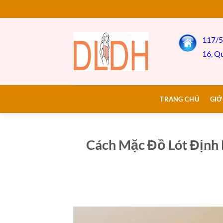
Bỏ
qua
nội
117/5
dung
16, Q
TRANG CHỦ
GIỚ
Cách Mặc Đồ Lót Định