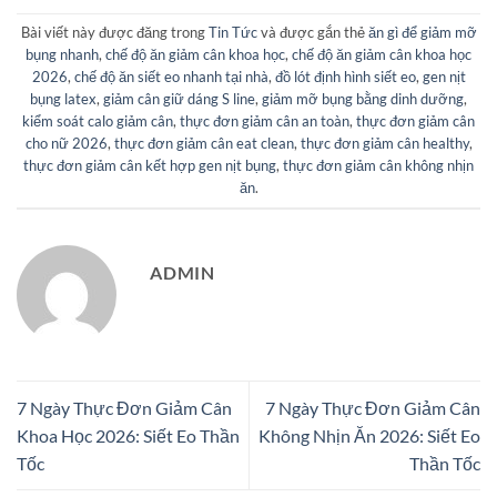
Bài viết này được đăng trong
Tin Tức
và được gắn thẻ
ăn gì để giảm mỡ
bụng nhanh
,
chế độ ăn giảm cân khoa học
,
chế độ ăn giảm cân khoa học
2026
,
chế độ ăn siết eo nhanh tại nhà
,
đồ lót định hình siết eo
,
gen nịt
bụng latex
,
giảm cân giữ dáng S line
,
giảm mỡ bụng bằng dinh dưỡng
,
kiểm soát calo giảm cân
,
thực đơn giảm cân an toàn
,
thực đơn giảm cân
cho nữ 2026
,
thực đơn giảm cân eat clean
,
thực đơn giảm cân healthy
,
thực đơn giảm cân kết hợp gen nịt bụng
,
thực đơn giảm cân không nhịn
ăn
.
ADMIN
7 Ngày Thực Đơn Giảm Cân
7 Ngày Thực Đơn Giảm Cân
Khoa Học 2026: Siết Eo Thần
Không Nhịn Ăn 2026: Siết Eo
Tốc
Thần Tốc