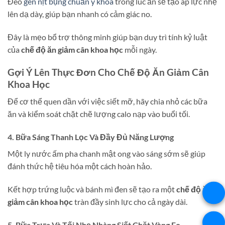
Đeo
gen nịt bụng chuẩn y khoa
trong lúc ăn sẽ tạo áp lực nhẹ
lên dạ dày, giúp bạn nhanh có cảm giác no.
Đây là mẹo bổ trợ thông minh giúp bạn duy trì tính kỷ luật
của
chế độ ăn giảm cân khoa học
mỗi ngày.
Gợi Ý Lên Thực Đơn Cho Chế Độ Ăn Giảm Cân
Khoa Học
Để cơ thể quen dần với việc siết mỡ, hãy chia nhỏ các bữa
ăn và kiểm soát chặt chẽ lượng calo nạp vào buổi tối.
4. Bữa Sáng Thanh Lọc Và Đầy Đủ Năng Lượng
Một ly nước ấm pha chanh mật ong vào sáng sớm sẽ giúp
đánh thức hệ tiêu hóa một cách hoàn hảo.
Kết hợp trứng luộc và bánh mì đen sẽ tạo ra một
chế độ ăn
giảm cân khoa học
tràn đầy sinh lực cho cả ngày dài.
5. Bữa Trưa Và Tối Nhẹ Nhàng Siết Chặt Vòng Eo