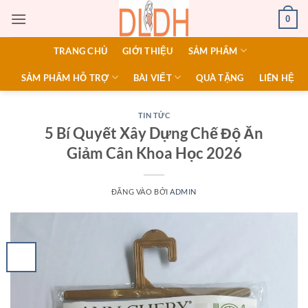
Bỏ
0
qua
nội
TRANG CHỦ
GIỚI THIỆU
SẢM PHẨM
dung
SẢM PHẨM HỖ TRỢ
BÀI VIẾT
QUÀ TẶNG
LIÊN HỆ
TIN TỨC
5 Bí Quyết Xây Dựng Chế Độ Ăn
Giảm Cân Khoa Học 2026
ĐĂNG VÀO
BỞI
ADMIN