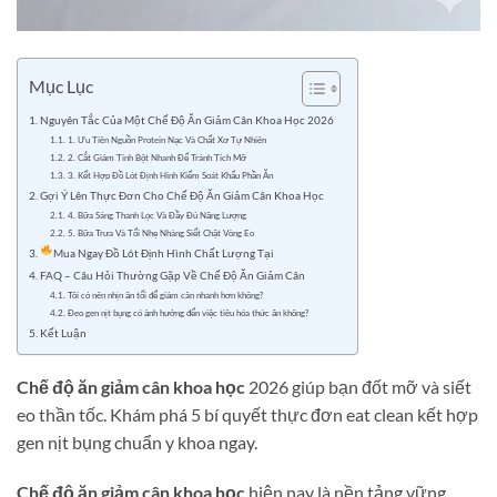
Mục Lục
Nguyên Tắc Của Một Chế Độ Ăn Giảm Cân Khoa Học 2026
1. Ưu Tiên Nguồn Protein Nạc Và Chất Xơ Tự Nhiên
2. Cắt Giảm Tinh Bột Nhanh Để Tránh Tích Mỡ
3. Kết Hợp Đồ Lót Định Hình Kiểm Soát Khẩu Phần Ăn
Gợi Ý Lên Thực Đơn Cho Chế Độ Ăn Giảm Cân Khoa Học
4. Bữa Sáng Thanh Lọc Và Đầy Đủ Năng Lượng
5. Bữa Trưa Và Tối Nhẹ Nhàng Siết Chặt Vòng Eo
Mua Ngay Đồ Lót Định Hình Chất Lượng Tại
FAQ – Câu Hỏi Thường Gặp Về Chế Độ Ăn Giảm Cân
Tôi có nên nhịn ăn tối để giảm cân nhanh hơn không?
Đeo gen nịt bụng có ảnh hưởng đến việc tiêu hóa thức ăn không?
Kết Luận
Chế độ ăn giảm cân khoa học
2026 giúp bạn đốt mỡ và siết
eo thần tốc. Khám phá 5 bí quyết thực đơn eat clean kết hợp
gen nịt bụng chuẩn y khoa ngay.
Chế độ ăn giảm cân khoa học
hiện nay là nền tảng vững