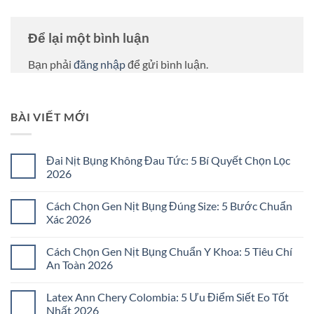
Để lại một bình luận
Bạn phải
đăng nhập
để gửi bình luận.
BÀI VIẾT MỚI
Đai Nịt Bụng Không Đau Tức: 5 Bí Quyết Chọn Lọc
2026
Không
có
Cách Chọn Gen Nịt Bụng Đúng Size: 5 Bước Chuẩn
bình
luận
Xác 2026
ở
Đai
Không
Nịt
có
Cách Chọn Gen Nịt Bụng Chuẩn Y Khoa: 5 Tiêu Chí
Bụng
bình
Không
luận
An Toàn 2026
Đau
ở
Tức:
Cách
Không
5
Chọn
có
Latex Ann Chery Colombia: 5 Ưu Điểm Siết Eo Tốt
Bí
Gen
bình
Quyết
Nịt
luận
Nhất 2026