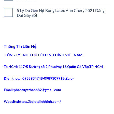
Chọn
Bụng
ở
Lọc
Đúng
Cách
Không
2026
Size:
Chọn
có
5 Lý Do Gen Nịt Bụng Latex Ann Chery 2021 Dáng
5
Gen
bình
Bước
Nịt
luận
Dài Gây Sốt
Chuẩn
Bụng
ở
Xác
Chuẩn
Latex
Không
2026
Y
Ann
có
Khoa:
Chery
bình
5
Colombia:
luận
Tiêu
5
ở
Chí
Ưu
5
An
Điểm
Lý
Toàn
Siết
Do
Thông Tin Liên Hệ
2026
Eo
Gen
Tốt
Nịt
Nhất
Bụng
CÔNG TY TNHH ĐỒ LÓT ĐỊNH HÌNH VIỆT NAM
2026
Latex
Ann
Chery
Tp.HCM: 117/5 Đường số 2,Phường 16.Quận Gò Vấp.TP HCM
2021
Dáng
Dài
Gây
Điện thoại: 0938934748-0989309918(Zalo)
Sốt
Email:phantuyethanh82@gmail.com
Website:https://dolotdinhhinh.com/