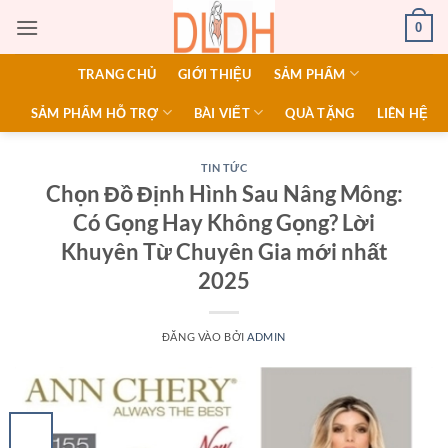
Bỏ
0
qua
nội
TRANG CHỦ
GIỚI THIỆU
SẢM PHẨM
dung
SẢM PHẨM HỖ TRỢ
BÀI VIẾT
QUÀ TẶNG
LIÊN HỆ
TIN TỨC
Chọn Đồ Định Hình Sau Nâng Mông:
Có Gọng Hay Không Gọng? Lời
Khuyên Từ Chuyên Gia mới nhất
2025
ĐĂNG VÀO
BỞI
ADMIN