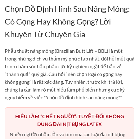
Chọn Đồ Định Hình Sau Nâng Mông:
Có Gọng Hay Không Gọng? Lời
Khuyên Từ Chuyên Gia
Phẫu thuật nâng mông (Brazilian Butt Lift – BBL) là một
trong những dịch vụ thẩm mỹ phức tạp nhất, đòi hỏi một quá
trình chăm sóc hậu phẫu cực kỳ nghiêm ngặt để bảo vệ
“thành quả” quý giá. Câu hỏi “nên chọn loại có gọng hay
không gọng” là rất xác đáng. Tuy nhiên, trước khi trả lời,
chúng ta cần làm rõ một hiểu lầm phổ biến nhưng cực kỳ
nguy hiểm về việc **chọn đồ định hình sau nâng mông**.
HIỂU LẦM “CHẾT NGƯỜI”: TUYỆT ĐỐI KHÔNG
DÙNG ĐAI NỊT BỤNG LATEX
Nhiều người nhầm lẫn và tìm mua các loại đai nịt bụng