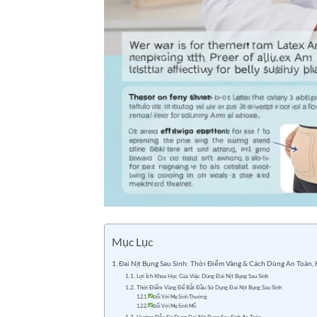
Mục Lục
Đai Nịt Bụng Sau Sinh: Thời Điểm Vàng & Cách Dùng An Toàn,
Lợi Ích Khoa Học Của Việc Dùng Đai Nịt Bụng Sau Sinh
Thời Điểm Vàng Để Bắt Đầu Sử Dụng Đai Nịt Bụng Sau Sinh
Đối Với Mẹ Sinh Thường
Đối Với Mẹ Sinh Mổ
Hướng Dẫn Sử Dụng Đai Nịt Bụng Sau Sinh An Toàn