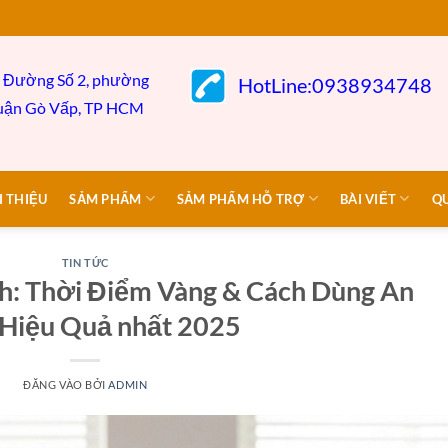
 Đường Số 2, phường
HotLine:0938934748
uận Gò
Vấp,
TP HCM
I THIỆU
SẢM PHẨM
SẢM PHẨM HỖ TRỢ
BÀI VIẾT
Q
TIN TỨC
nh: Thời Điểm Vàng & Cách Dùng An
 Hiệu Quả nhất 2025
ĐĂNG VÀO
BỞI
ADMIN