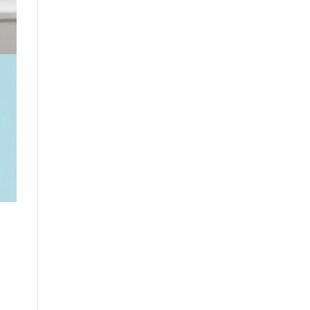
2021
Dáng
Dài
Gây
Sốt