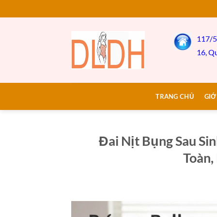
Bỏ
qua
nội
117/5
dung
16, Q
TRANG CHỦ
GIỚ
Đai Nịt Bụng Sau Si
Toàn,