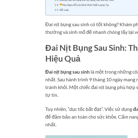
Mua Ngay Đồ Lót Định Hình Chất Lượng Tại
Kết Luận
Đai nịt bụng sau sinh có tốt không? Khám ph
thường và sinh mổ để nhanh chóng lấy lại v
Đai Nịt Bụng Sau Sinh: T
Hiệu Quả
Đai nịt bụng sau sinh
là một trong những côn
nhất. Sau hành trình 9 tháng 10 ngày mang n
tránh khỏi. Một chiếc đai nịt bụng phù hợp 
tự tin.
Tuy nhiên, “dục tốc bất đạt”. Việc sử dụng
đa
để đảm bảo an toàn cho sức khỏe. Cẩm nang
nhất.