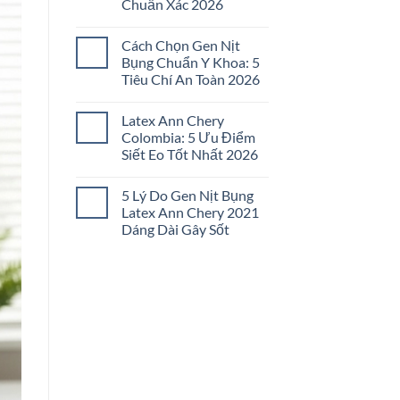
Chuẩn Xác 2026
Đai
Nịt
Không
Bụng
có
Không
Cách Chọn Gen Nịt
bình
Đau
luận
Bụng Chuẩn Y Khoa: 5
Tức:
ở
5
Tiêu Chí An Toàn 2026
Cách
Bí
Chọn
Quyết
Không
Gen
Chọn
có
Nịt
Latex Ann Chery
Lọc
bình
Bụng
2026
luận
Colombia: 5 Ưu Điểm
Đúng
ở
Size:
Siết Eo Tốt Nhất 2026
Cách
5
Chọn
Bước
Không
Gen
Chuẩn
có
Nịt
5 Lý Do Gen Nịt Bụng
Xác
bình
Bụng
2026
luận
Latex Ann Chery 2021
Chuẩn
ở
Y
Dáng Dài Gây Sốt
Latex
Khoa:
Ann
5
Không
Chery
Tiêu
có
Colombia:
Chí
bình
5
An
luận
Ưu
ở
Toàn
Điểm
5
2026
Siết
Lý
Eo
Do
Tốt
Gen
Nhất
Nịt
2026
Bụng
Latex
Ann
Chery