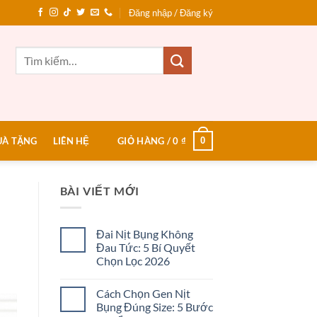
Đăng nhập / Đăng ký
Tìm
kiếm:
0
UÀ TẶNG
LIÊN HỆ
GIỎ HÀNG /
0
₫
BÀI VIẾT MỚI
Đai Nịt Bụng Không
Đau Tức: 5 Bí Quyết
Chọn Lọc 2026
Không
có
Cách Chọn Gen Nịt
bình
luận
Bụng Đúng Size: 5 Bước
ở