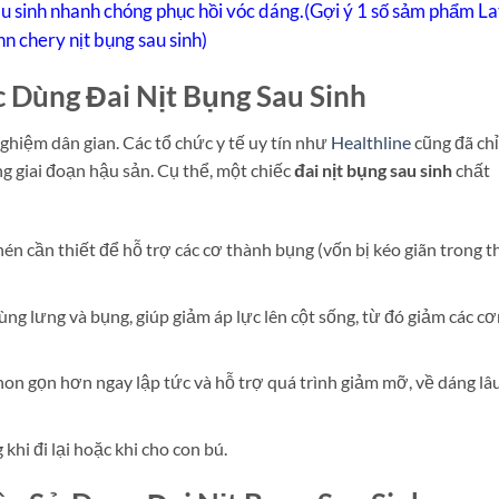
au sinh nhanh chóng phục hồi vóc dáng.(Gợi ý 1 số sảm phẩm L
n chery nịt bụng sau sinh)
c Dùng Đai Nịt Bụng Sau Sinh
nghiệm dân gian. Các tổ chức y tế uy tín như
Healthline
cũng đã chỉ
ng giai đoạn hậu sản. Cụ thể, một chiếc
đai nịt bụng sau sinh
chất
én cần thiết để hỗ trợ các cơ thành bụng (vốn bị kéo giãn trong t
ng lưng và bụng, giúp giảm áp lực lên cột sống, từ đó giảm các cơ
on gọn hơn ngay lập tức và hỗ trợ quá trình giảm mỡ, về dáng lâ
hi đi lại hoặc khi cho con bú.