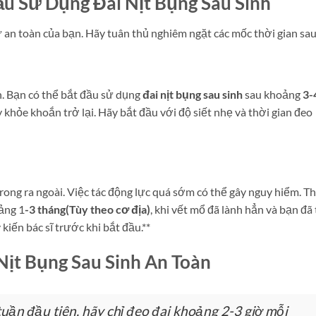
u Sử Dụng Đai Nịt Bụng Sau Sinh
 an toàn của bạn. Hãy tuân thủ nghiêm ngặt các mốc thời gian sau
. Bạn có thể bắt đầu sử dụng
đai nịt bụng sau sinh
sau khoảng
3-
ấy khỏe khoắn trở lại. Hãy bắt đầu với độ siết nhẹ và thời gian đeo
rong ra ngoài. Việc tác động lực quá sớm có thể gây nguy hiểm. T
ảng 1
-3 tháng(Tùy theo cơ địa)
, khi vết mổ đã lành hẳn và bạn đã 
iến bác sĩ trước khi bắt đầu.**
ịt Bụng Sau Sinh An Toàn
uần đầu tiên, hãy chỉ đeo đai khoảng 2-3 giờ mỗi