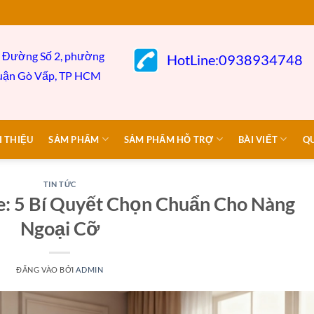
 Đường Số 2, phường
HotLine:0938934748
uận Gò
Vấp,
TP HCM
I THIỆU
SẢM PHẨM
SẢM PHẨM HỖ TRỢ
BÀI VIẾT
Q
TIN TỨC
ze: 5 Bí Quyết Chọn Chuẩn Cho Nàng
Ngoại Cỡ
ĐĂNG VÀO
BỞI
ADMIN