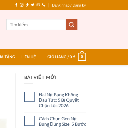
Đăng nhập / Đăng ký
Tìm
kiếm:
0
UÀ TẶNG
LIÊN HỆ
GIỎ HÀNG /
0
₫
BÀI VIẾT MỚI
Đai Nịt Bụng Không
Đau Tức: 5 Bí Quyết
Chọn Lọc 2026
Không
có
Cách Chọn Gen Nịt
bình
luận
Bụng Đúng Size: 5 Bước
ở