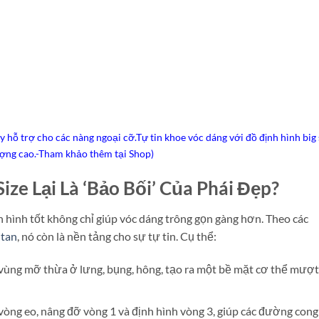
ỗ trợ cho các nàng ngoại cỡ.Tự tin khoe vóc dáng với đồ định hình big 
ượng cao.-Tham khảo thêm tại Shop)
ize Lại Là ‘Bảo Bối’ Của Phái Đẹp?
 hình tốt không chỉ giúp vóc dáng trông gọn gàng hơn. Theo các
tan
, nó còn là nền tảng cho sự tự tin. Cụ thể:
vùng mỡ thừa ở lưng, bụng, hông, tạo ra một bề mặt cơ thể mượt
ng eo, nâng đỡ vòng 1 và định hình vòng 3, giúp các đường cong