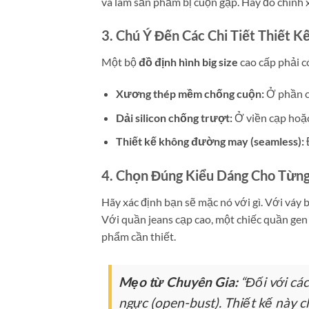
và làm sản phẩm bị cuộn gập. Hãy đo chính x
3. Chú Ý Đến Các Chi Tiết Thiết 
Một bộ
đồ định hình big size
cao cấp phải có
Xương thép mềm chống cuộn:
Ở phần c
Dải silicon chống trượt:
Ở viền cạp hoặc
Thiết kế không đường may (seamless):
Đ
4. Chọn Đúng Kiểu Dáng Cho Từng
Hãy xác định bạn sẽ mặc nó với gì. Với váy
Với quần jeans cạp cao, một chiếc quần gen
phẩm cần thiết.
Mẹo từ Chuyên Gia:
“Đối với các
ngực (open-bust). Thiết kế này c