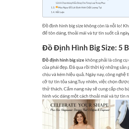
4. Chọn Đúng Kiểu Dáng Cho Từng Loại Trang Phục
Mua Ngay Đồ Lót Định Hình Chất Lượng Tại
Kết Luận
Đồ định hình big size không còn là nỗi lo! 
để tôn dáng, thoải mái và tự tin suốt cả ngày
Đồ Định Hình Big Size: 5
Đồ định hình big size
không phải là công cụ 
của phái đẹp. Đã qua rồi thời kỳ những sản
chịu và kém hiệu quả. Ngày nay, công nghệ t
cỡ tự tin tỏa sáng.Tuy nhiên, việc chọn đư
thử thách. Cẩm nang này sẽ cung cấp cho b
hình vóc dáng một cách thoải mái và tự tin n