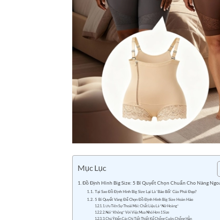
Mục Lục
Đồ Định Hình Big Size: 5 Bí Quyết Chọn Chuẩn Cho Nàng Ngo
Tại Sao Đồ Định Hình Big Size Lại Là ‘Bảo Bối’ Của Phái Đẹp?
5 Bí Quyết Vàng Để Chọn Đồ Định Hình Big Size Hoàn Hảo
1. Ưu Tiên Sự Thoải Mái: Chất Liệu Là “Nữ Hoàng”
2. Nói “Không” Với Việc Mua Nhỏ Hơn 1 Size
3. Chú Ý Đến Các Chi Tiết Thiết Kế Chống Cuộn, Chống Hằn