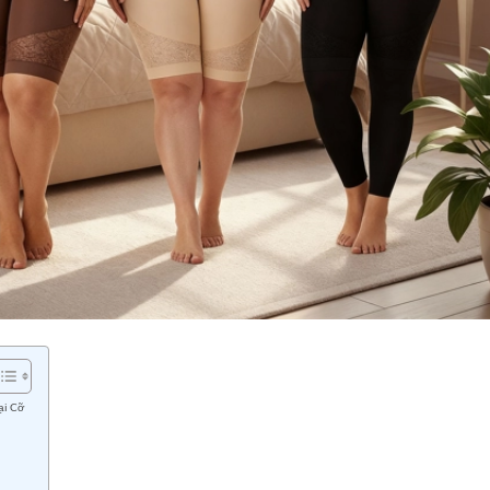
ại Cỡ