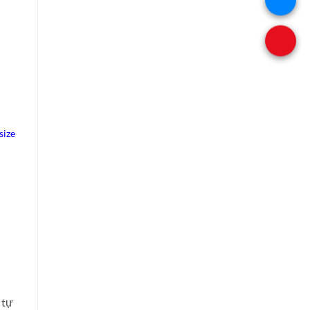
size
 tự