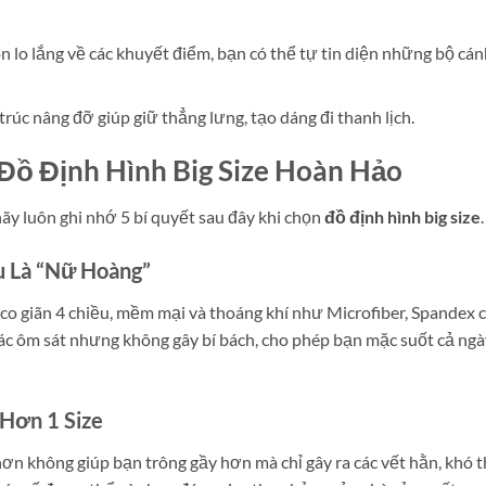
 lo lắng về các khuyết điểm, bạn có thể tự tin diện những bộ cán
úc nâng đỡ giúp giữ thẳng lưng, tạo dáng đi thanh lịch.
Đồ Định Hình Big Size Hoàn Hảo
y luôn ghi nhớ 5 bí quyết sau đây khi chọn
đồ định hình big size
.
ệu Là “Nữ Hoàng”
 co giãn 4 chiều, mềm mại và thoáng khí như Microfiber, Spandex 
ác ôm sát nhưng không gây bí bách, cho phép bạn mặc suốt cả ngà
 Hơn 1 Size
hơn không giúp bạn trông gầy hơn mà chỉ gây ra các vết hằn, khó 