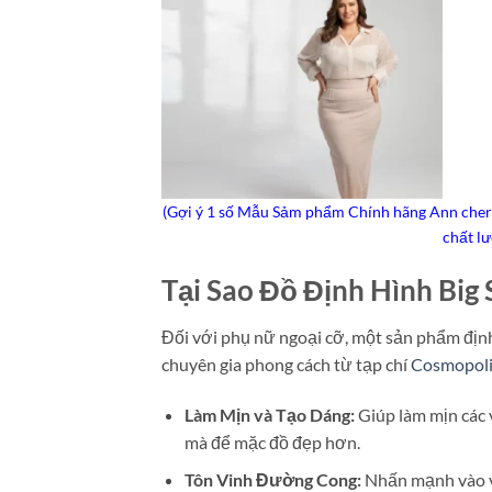
(Gợi ý 1 số Mẫu Sảm phẩm Chính hãng Ann chery h
chất l
Tại Sao Đồ Định Hình Big S
Đối với phụ nữ ngoại cỡ, một sản phẩm định
chuyên gia phong cách từ tạp chí
Cosmopoli
Làm Mịn và Tạo Dáng:
Giúp làm mịn các 
mà để mặc đồ đẹp hơn.
Tôn Vinh Đường Cong:
Nhấn mạnh vào vò