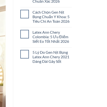
Chuẩn Xác 2026
Đai
Nịt
Không
Bụng
có
Không
Cách Chọn Gen Nịt
bình
Đau
luận
Bụng Chuẩn Y Khoa: 5
Tức:
ở
5
Tiêu Chí An Toàn 2026
Cách
Bí
Chọn
Quyết
Không
Gen
Chọn
có
Nịt
Latex Ann Chery
Lọc
bình
Bụng
2026
luận
Colombia: 5 Ưu Điểm
Đúng
ở
Size:
Siết Eo Tốt Nhất 2026
Cách
5
Chọn
Bước
Không
Gen
Chuẩn
có
Nịt
5 Lý Do Gen Nịt Bụng
Xác
bình
Bụng
2026
luận
Latex Ann Chery 2021
Chuẩn
ở
Y
Dáng Dài Gây Sốt
Latex
Khoa:
Ann
5
Không
Chery
Tiêu
có
Colombia:
Chí
bình
5
An
luận
Ưu
ở
Toàn
Điểm
5
2026
Siết
Lý
Eo
Do
Tốt
Gen
Nhất
Nịt
2026
Bụng
Latex
Ann
Chery