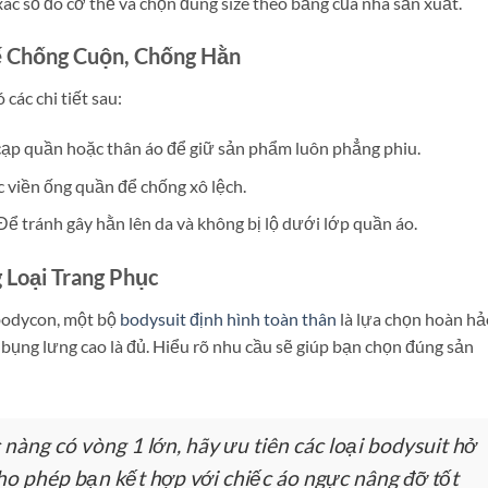
ác số đo cơ thể và chọn đúng size theo bảng của nhà sản xuất.
Kế Chống Cuộn, Chống Hằn
 các chi tiết sau:
ạp quần hoặc thân áo để giữ sản phẩm luôn phẳng phiu.
 viền ống quần để chống xô lệch.
ể tránh gây hằn lên da và không bị lộ dưới lớp quần áo.
 Loại Trang Phục
 bodycon, một bộ
bodysuit định hình toàn thân
là lựa chọn hoàn hả
 bụng lưng cao là đủ. Hiểu rõ nhu cầu sẽ giúp bạn chọn đúng sản
 nàng có vòng 1 lớn, hãy ưu tiên các loại bodysuit hở
ho phép bạn kết hợp với chiếc áo ngực nâng đỡ tốt