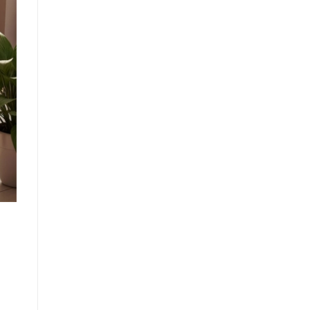
2021
Dáng
Dài
Gây
Sốt