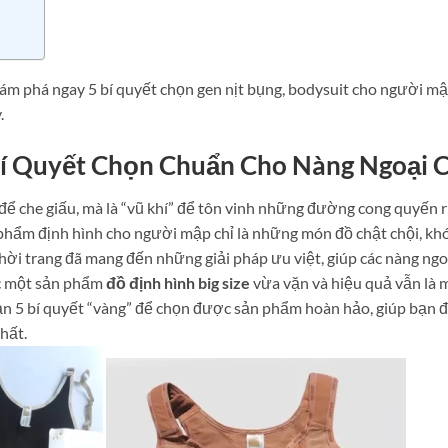
Khám phá ngay 5 bí quyết chọn gen nịt bụng, bodysuit cho người m
.
 Bí Quyết Chọn Chuẩn Cho Nàng Ngoại 
để che giấu, mà là “vũ khí” để tôn vinh những đường cong quyến 
 phẩm định hình cho người mập chỉ là những món đồ chật chội, kh
hời trang đã mang đến những giải pháp ưu việt, giúp các nàng ngo
ợc một sản phẩm
đồ định hình big size
vừa vặn và hiệu quả vẫn là 
ạn 5 bí quyết “vàng” để chọn được sản phẩm hoàn hảo, giúp bạn 
hất.