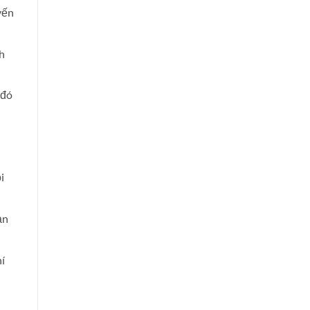
yến
h
 đó
i
ạn
í