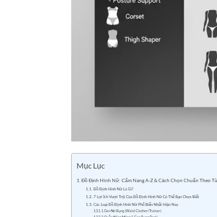
Mục Lục
Đồ Định Hình Nữ: Cẩm Nang A-Z & Cách Chọn Chuẩn Theo T
Đồ Định Hình Nữ Là Gì?
7 Lợi Ích Vượt Trội Của Đồ Định Hình Nữ Có Thể Bạn Chưa Biết
Các Loại Đồ Định Hình Nữ Phổ Biến Nhất Hiện Nay
1. Gen Nịt Bụng (Waist Cincher/Trainer)