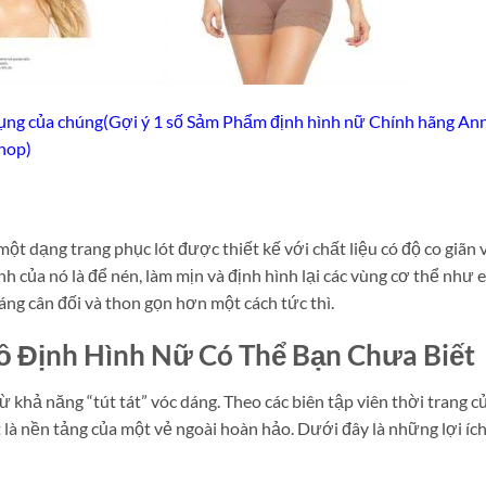
 dụng của chúng(Gợi ý 1 số Sảm Phẩm định hình nữ Chính hãng An
Shop)
ột dạng trang phục lót được thiết kế với chất liệu có độ co giãn 
nh của nó là để nén, làm mịn và định hình lại các vùng cơ thể như e
dáng cân đối và thon gọn hơn một cách tức thì.
Đồ Định Hình Nữ Có Thể Bạn Chưa Biết
 khả năng “tút tát” vóc dáng. Theo các biên tập viên thời trang c
t là nền tảng của một vẻ ngoài hoàn hảo. Dưới đây là những lợi íc