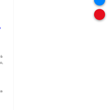
n
và
o,
ủa
h