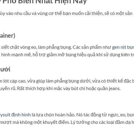
ữ Phổ Biến Nhất Hiện Nay
ùy vào nhu cầu và vùng cơ thể bạn muốn cải thiện, sẽ có một sản
ainer)
ệc siết chặt vòng eo, làm phẳng bụng. Các sản phẩm như
gen nịt bụ
 hình mạnh mẽ, hỗ trợ giảm mỡ bụng hiệu quả khi sử dụng kiên tr
Dưới
lót cạp cao, vừa giúp làm phẳng bụng dưới, vừa có thiết kế đặc 
uyến rũ. Rất thích hợp khi mặc váy bút chì hoặc quần jeans.
ysuit định hình
là lựa chọn hoàn hảo. Nó tác động từ ngực, eo, bụ
 mượt mà không một khuyết điểm. Lý tưởng cho các loại đầm dạ h