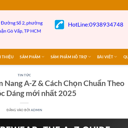
 Đường Số 2, phường
HotLine:0938934748
uận Gò
Vấp,
TP HCM
I THIỆU
SẢM PHẨM
SẢM PHẨM HỖ TRỢ
BÀI VIẾT
Q
TIN TỨC
m Nang A-Z & Cách Chọn Chuẩn Theo
c Dáng mới nhất 2025
ĐĂNG VÀO
BỞI
ADMIN