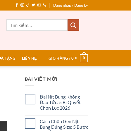
Đăng nhập / Đăng ký
Tìm
kiếm:
0
UÀ TẶNG
LIÊN HỆ
GIỎ HÀNG /
0
₫
BÀI VIẾT MỚI
Đai Nịt Bụng Không
Đau Tức: 5 Bí Quyết
Chọn Lọc 2026
Không
có
Cách Chọn Gen Nịt
bình
luận
Bụng Đúng Size: 5 Bước
ở