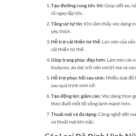
Tạo đường cong tức thì:
Giúp siết eo, 
rũ ngay lập tức.
Tăng sự tự tin:
Khi cảm thấy vóc dáng mì
yêu thích.
Hỗ trợ cải thiện tư thế:
Lực nén của sản 
cải thiện tư thế.
Giúp trang phục đẹp hơn:
Làm mịn các ng
bodycon, áo dài, trở nên mượt mà và san
Hỗ trợ phục hồi sau sinh:
Nhiều loại đồ l
sau quá trình sinh nở.
Tạo động lực giảm cân:
Vóc dáng thon gọ
theo đuổi một lối sống lành mạnh hơn.
Thoải mái và đa dạng:
Công nghệ dệt may
và thoải mái khi mặc.