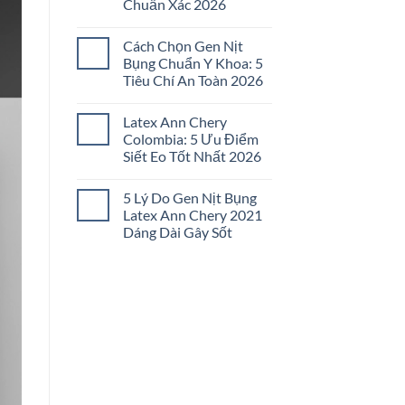
Chuẩn Xác 2026
Đai
Nịt
Không
Bụng
có
Không
Cách Chọn Gen Nịt
bình
Đau
luận
Bụng Chuẩn Y Khoa: 5
Tức:
ở
5
Tiêu Chí An Toàn 2026
Cách
Bí
Chọn
Quyết
Không
Gen
Chọn
có
Nịt
Latex Ann Chery
Lọc
bình
Bụng
2026
luận
Colombia: 5 Ưu Điểm
Đúng
ở
Size:
Siết Eo Tốt Nhất 2026
Cách
5
Chọn
Bước
Không
Gen
Chuẩn
có
Nịt
5 Lý Do Gen Nịt Bụng
Xác
bình
Bụng
2026
luận
Latex Ann Chery 2021
Chuẩn
ở
Y
Dáng Dài Gây Sốt
Latex
Khoa:
Ann
5
Không
Chery
Tiêu
có
Colombia:
Chí
bình
5
An
luận
Ưu
ở
Toàn
Điểm
5
2026
Siết
Lý
Eo
Do
Tốt
Gen
Nhất
Nịt
2026
Bụng
Latex
Ann
Chery