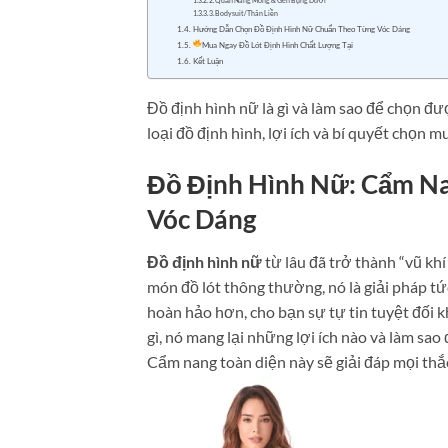
2. Quần Nâng Mông & Gen Bụng Dưới
3. Bodysuit/Thân Liền
Hướng Dẫn Chọn Đồ Định Hình Nữ Chuẩn Theo Từng Vóc Dáng
Mua Ngay Đồ Lót Định Hình Chất Lượng Tại
Kết Luận
Đồ định hình nữ là gì và làm sao để chọn 
loại đồ định hình, lợi ích và bí quyết chọn 
Đồ Định Hình Nữ: Cẩm N
Vóc Dáng
Đồ định hình nữ
từ lâu đã trở thành “vũ khí
món đồ lót thông thường, nó là giải pháp t
hoàn hảo hơn, cho bạn sự tự tin tuyệt đối k
gì, nó mang lại những lợi ích nào và làm s
Cẩm nang toàn diện này sẽ giải đáp mọi thắ