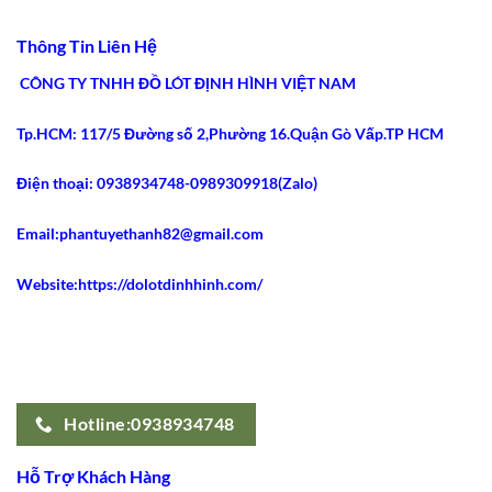
Chí
Ưu
5
An
Điểm
Lý
Toàn
Siết
Do
Thông Tin Liên Hệ
2026
Eo
Gen
Tốt
Nịt
Nhất
Bụng
CÔNG TY TNHH ĐỒ LÓT ĐỊNH HÌNH VIỆT NAM
2026
Latex
Ann
Chery
Tp.HCM: 117/5 Đường số 2,Phường 16.Quận Gò Vấp.TP HCM
2021
Dáng
Dài
Gây
Điện thoại: 0938934748-0989309918(Zalo)
Sốt
Email:phantuyethanh82@gmail.com
Website:https://dolotdinhhinh.com/
Hotline:0938934748
Hỗ Trợ Khách Hàng