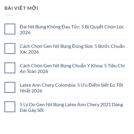
BÀI VIẾT MỚI
Đai Nịt Bụng Không Đau Tức: 5 Bí Quyết Chọn Lọc
2026
Không
có
Cách Chọn Gen Nịt Bụng Đúng Size: 5 Bước Chuẩn
bình
luận
Xác 2026
ở
Đai
Không
Nịt
có
Cách Chọn Gen Nịt Bụng Chuẩn Y Khoa: 5 Tiêu Chí
Bụng
bình
Không
luận
An Toàn 2026
Đau
ở
Tức:
Cách
Không
5
Chọn
có
Latex Ann Chery Colombia: 5 Ưu Điểm Siết Eo Tốt
Bí
Gen
bình
Quyết
Nịt
luận
Nhất 2026
Chọn
Bụng
ở
Lọc
Đúng
Cách
Không
2026
Size:
Chọn
có
5 Lý Do Gen Nịt Bụng Latex Ann Chery 2021 Dáng
5
Gen
bình
Bước
Nịt
luận
Dài Gây Sốt
Chuẩn
Bụng
ở
Xác
Chuẩn
Latex
Không
2026
Y
Ann
có
Khoa:
Chery
bình
5
Colombia:
luận
Tiêu
5
ở