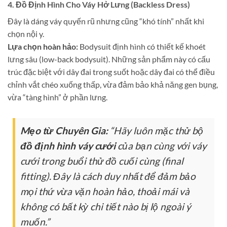
4. Đồ Định Hình Cho Váy Hở Lưng (Backless Dress)
Đây là dáng váy quyến rũ nhưng cũng “khó tính” nhất khi
chọn nội y.
Lựa chọn hoàn hảo:
Bodysuit định hình có thiết kế khoét
lưng sâu (low-back bodysuit). Những sản phẩm này có cấu
trúc đặc biệt với dây đai trong suốt hoặc dây đai có thể điều
chỉnh vắt chéo xuống thấp, vừa đảm bảo khả năng gen bụng,
vừa “tàng hình” ở phần lưng.
Mẹo từ Chuyên Gia:
“Hãy luôn mặc thử bộ
đồ định hình váy cưới
của bạn cùng với váy
cưới trong buổi thử đồ cuối cùng (final
fitting). Đây là cách duy nhất để đảm bảo
mọi thứ vừa vặn hoàn hảo, thoải mái và
không có bất kỳ chi tiết nào bị lộ ngoài ý
muốn.”