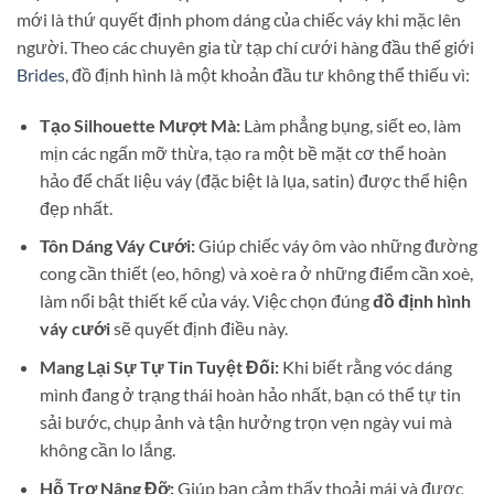
mới là thứ quyết định phom dáng của chiếc váy khi mặc lên
người. Theo các chuyên gia từ tạp chí cưới hàng đầu thế giới
Brides
, đồ định hình là một khoản đầu tư không thể thiếu vì:
Tạo Silhouette Mượt Mà:
Làm phẳng bụng, siết eo, làm
mịn các ngấn mỡ thừa, tạo ra một bề mặt cơ thể hoàn
hảo để chất liệu váy (đặc biệt là lụa, satin) được thể hiện
đẹp nhất.
Tôn Dáng Váy Cưới:
Giúp chiếc váy ôm vào những đường
cong cần thiết (eo, hông) và xoè ra ở những điểm cần xoè,
làm nổi bật thiết kế của váy. Việc chọn đúng
đồ định hình
váy cưới
sẽ quyết định điều này.
Mang Lại Sự Tự Tin Tuyệt Đối:
Khi biết rằng vóc dáng
mình đang ở trạng thái hoàn hảo nhất, bạn có thể tự tin
sải bước, chụp ảnh và tận hưởng trọn vẹn ngày vui mà
không cần lo lắng.
Hỗ Trợ Nâng Đỡ:
Giúp bạn cảm thấy thoải mái và được