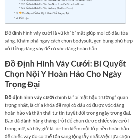
2. Đồ Định Hình Cho Váy Chữ A & Váy Công Chúa (A-Line & Ball Gown)
3. Đồ Định Hình Cho Váy Cúp Ngực & Hở Vai (Strapless Dress)
4. Đồ Định Hình Cho Váy Hở Lưng (Backless Dress)
Mua Ngay Đồ Lót Định Hình Chất Lượng Tại
Kết Luận
Đồ định hình váy cưới là vũ khí bí mật giúp mọi cô dâu tỏa
sáng. Khám phá ngay cách chọn bodysuit, gen bụng phù hợp
với từng dáng váy để có vóc dáng hoàn hảo.
Đồ Định Hình Váy Cưới: Bí Quyết
Chọn Nội Y Hoàn Hảo Cho Ngày
Trọng Đại
Đồ định hình váy cưới
chính là “bí mật hậu trường” quan
trọng nhất, là chìa khóa để mọi cô dâu có được vóc dáng
hoàn hảo và thần thái tự tin tuyệt đối trong ngày trọng đại.
Bạn đã dành hàng tháng trời để chọn được chiếc váy cưới
trong mơ, và bây giờ là lúc tìm kiếm một lớp nền hoàn hảo
để chiếc váy đó có thể tỏa sáng lộng lẫy nhất.Việc lựa chọn