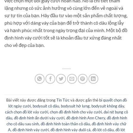
việc chọn một đôi giày cưới hoàn hảo. Nó là chi tiết thầm
lặng nhưng có sức ảnh hưởng vô cùng lớn đến vẻ ngoài và
sự tự tin của bạn. Hãy đầu tư vào một sản phẩm chất lượng,
phù hợp với dáng váy của bạn để trở thành cô dâu lộng lẫy
và hạnh phúc nhất trong ngày trọng đại của mình. Một bộ đồ
định hình váy cưới tốt sẽ là khoản đầu tư xứng đáng nhất
cho vẻ đẹp của bạn.
Bài viết này được đăng trong
Tin Tức
và được gắn thẻ
bí quyết chọn đồ
lót ngày cưới
,
bodysuit cô dâu
,
bodysuit hở lưng
,
bodysuit không dây
,
cách chọn đồ lót váy cưới
,
chọn đồ định hình cho váy cưới
,
đai nịt bụng cô
dâu
,
đồ định hình ẩn dưới váy cưới
,
đồ định hình Ann Chery
,
đồ định hình
cho cô dâu sau sinh
,
đồ định hình toàn thân cô dâu
,
đồ định hình váy chữ
A
,
đồ định hình váy cưới
,
đồ định hình váy đuôi cá
,
đồ lót cô dâu
,
đồ lót