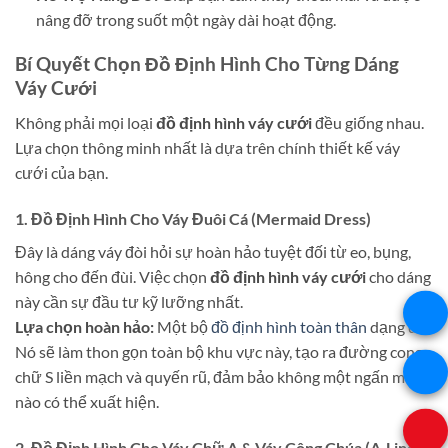
nâng đỡ trong suốt một ngày dài hoạt động.
Bí Quyết Chọn Đồ Định Hình Cho Từng Dáng
Váy Cưới
Không phải mọi loại
đồ định hình váy cưới
đều giống nhau.
Lựa chọn thông minh nhất là dựa trên chính thiết kế váy
cưới của bạn.
1. Đồ Định Hình Cho Váy Đuôi Cá (Mermaid Dress)
Đây là dáng váy đòi hỏi sự hoàn hảo tuyệt đối từ eo, bụng,
hông cho đến đùi. Việc chọn
đồ định hình váy cưới
cho dáng
này cần sự đầu tư kỹ lưỡng nhất.
Lựa chọn hoàn hảo:
Một bộ
đồ định hình toàn thân
dạng đùi.
Nó sẽ làm thon gọn toàn bộ khu vực này, tạo ra đường cong
chữ S liền mạch và quyến rũ, đảm bảo không một ngấn mỡ
nào có thể xuất hiện.
2. Đồ Định Hình Cho Váy Chữ A & Váy Công Chúa (A-Line &