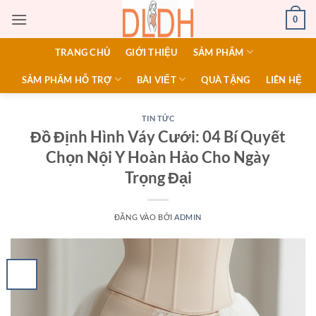
Bỏ
0
qua
nội
TRANG CHỦ
GIỚI THIỆU
SẢM PHẨM
dung
SẢM PHẨM HỖ TRỢ
BÀI VIẾT
QUÀ TẶNG
LIÊN HỆ
TIN TỨC
Đồ Định Hình Váy Cưới: 04 Bí Quyết
Chọn Nội Y Hoàn Hảo Cho Ngày
Trọng Đại
ĐĂNG VÀO
BỞI
ADMIN