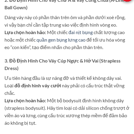
Ball Gown)
Dáng váy này có phần thân trên ôm và phần dưới xoè rộng,
vì vậy bạn chỉ cần tập trung vào việc định hình vòng eo.
Lựa chọn hoàn hảo:
Một chiếc
đai nịt bụng
chất lượng cao
hoặc một chiếc
quần gen bụng lưng cao
để tối ưu hóa vòng
eo “con kiến”, tạo điểm nhấn cho phần thân trên.
3. Đồ Định Hình Cho Váy Cúp Ngực & Hở Vai (Strapless
Dress)
Ưu tiên hàng đầu là sự nâng đỡ và thiết kế không dây vai.
Loại
đồ định hình váy cưới
này phải có cấu trúc thật vững
chắc.
Lựa chọn hoàn hảo:
Một bộ bodysuit định hình không dây
(strapless bodysuit). Hãy tìm loại có dải silicon chống trượt ở
viền áo và lưng, cùng cấu trúc xương thép mềm để đảm bảo
áo không bị tụt.