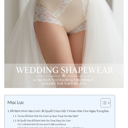
Mục Lục
Đồ Định Hình Váy Cưới: Bí Quyết Chọn Nội Y Hoàn Hảo Cho Ngày Trọng Đại
Tại Sao Đồ Định Hình Váy Cưới Lại Quan Trọng Hơn Bạn Nghĩ?
Bí Quyết Chọn Đồ Định Hình Cho Từng Dáng Váy Cưới
1. Đồ Định Hình Cho Váy Đuôi Cá (Mermaid Dress)