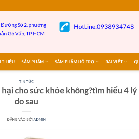
 Đường Số 2, phường
HotLine:0938934748
uận Gò
Vấp,
TP HCM
I THIỆU
SẢM PHẨM
SẢM PHẨM HỖ TRỢ
BÀI VIẾT
Q
TIN TỨC
y hại cho sức khỏe không?tìm hiểu 4 lý
do sau
ĐĂNG VÀO
BỞI
ADMIN