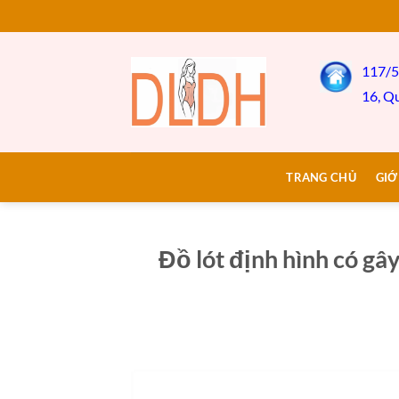
Bỏ
qua
nội
117/5
dung
16, Q
TRANG CHỦ
GIỚ
Đồ lót định hình có gâ