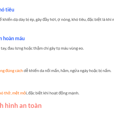
hó tiêu
ể khiến dạ dày bị ép, gây đầy hơi, ợ nóng, khó tiêu, đặc biệt là khi
ần hoàn máu
 tay, đau lưng hoặc thậm chí gây tụ máu vùng eo.
ông đúng cách
dễ khiến da nổi mẩn, hăm, ngứa ngáy hoặc bị nấm.
khó thở, mệt mỏ
i, đặc biệt khi hoạt động mạnh.
nh hình an toàn