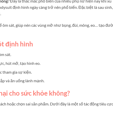
không
? Đây là thắc mắc phổ biến của nhiều phụ nữ hiện nay khi xu
dysuit định hình ngày càng trở nên phổ biến. Đặc biệt là sau sinh,
.
t kế ôm sát, giúp nén các vùng mỡ như bụng, đùi, mông, eo… tạo đư
ót định hình
ôm sát.
c, hút mỡ, tạo hình eo.
c tham gia sự kiện.
tập và ăn uống lành mạnh.
 hại cho sức khỏe không?
ách hoặc chọn sai sản phẩm. Dưới đây là một số tác động tiêu cự