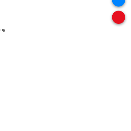
ờng
c