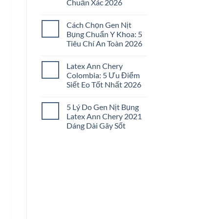
Chuẩn Xác 2026
Đai
Nịt
Không
Bụng
có
Không
Cách Chọn Gen Nịt
bình
Đau
luận
Bụng Chuẩn Y Khoa: 5
Tức:
ở
5
Tiêu Chí An Toàn 2026
Cách
Bí
Chọn
Quyết
Không
Gen
Chọn
có
Nịt
Latex Ann Chery
Lọc
bình
Bụng
2026
luận
Colombia: 5 Ưu Điểm
Đúng
ở
Size:
Siết Eo Tốt Nhất 2026
Cách
5
Chọn
Bước
Không
Gen
Chuẩn
có
Nịt
5 Lý Do Gen Nịt Bụng
Xác
bình
Bụng
2026
luận
Latex Ann Chery 2021
Chuẩn
ở
Y
Dáng Dài Gây Sốt
Latex
Khoa:
Ann
5
Không
Chery
Tiêu
có
Colombia:
Chí
bình
5
An
luận
Ưu
ở
Toàn
Điểm
5
2026
Siết
Lý
Eo
Do
Tốt
Gen
Nhất
Nịt
2026
Bụng
Latex
Ann
Chery