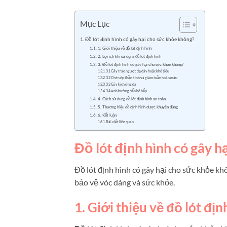
Mục Lục
Đồ lót định hình có gây hại cho sức khỏe không?
1. Giới thiệu về đồ lót định hình
2. Lợi ích khi sử dụng đồ lót định hình
3. Đồ lót định hình có gây hại cho sức khỏe không?
3.1 Gây trào ngược dạ dày hoặc khó tiêu
3.2 Chèn ép thần kinh và giảm tuần hoàn máu
3.3 Gây kích ứng da
3.4 Ảnh hưởng đến hô hấp
4. Cách sử dụng đồ lót định hình an toàn
5. Thương hiệu đồ định hình được khuyên dùng
6. Kết luận
Bài viết liên quan
Đồ lót định hình có gây 
Đồ lót định hình có gây hại cho sức khỏe khô
bảo vệ vóc dáng và sức khỏe.
1. Giới thiệu về đồ lót địn