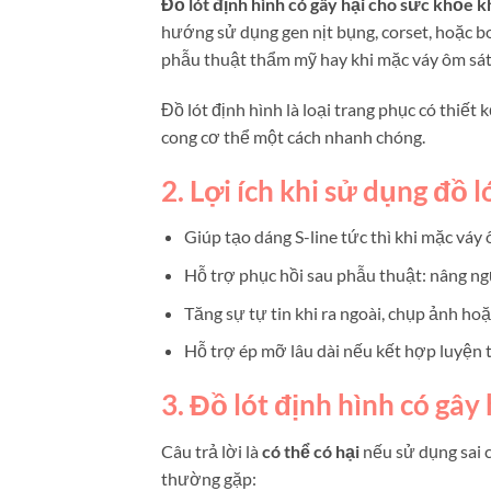
Đồ lót định hình có gây hại cho sức khỏe 
hướng sử dụng gen nịt bụng, corset, hoặc bo
phẫu thuật thẩm mỹ hay khi mặc váy ôm sát
Đồ lót định hình là loại trang phục có thiế
cong cơ thể một cách nhanh chóng.
2. Lợi ích khi sử dụng đồ l
Giúp tạo dáng S-line tức thì khi mặc váy 
Hỗ trợ phục hồi sau phẫu thuật: nâng ngự
Tăng sự tự tin khi ra ngoài, chụp ảnh hoặ
Hỗ trợ ép mỡ lâu dài nếu kết hợp luyện 
3. Đồ lót định hình có gây
Câu trả lời là
có thể có hại
nếu sử dụng sai c
thường gặp: