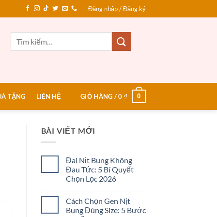
Đăng nhập / Đăng ký
Tìm
kiếm:
0
UÀ TẶNG
LIÊN HỆ
GIỎ HÀNG /
0
₫
BÀI VIẾT MỚI
Đai Nịt Bụng Không
Đau Tức: 5 Bí Quyết
Chọn Lọc 2026
Không
có
Cách Chọn Gen Nịt
bình
luận
Bụng Đúng Size: 5 Bước
ở