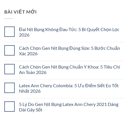
BÀI VIẾT MỚI
Đai Nịt Bụng Không Đau Tức: 5 Bí Quyết Chọn Lọc
2026
Không
có
Cách Chọn Gen Nịt Bụng Đúng Size: 5 Bước Chuẩn
bình
luận
Xác 2026
ở
Đai
Không
Nịt
có
Cách Chọn Gen Nịt Bụng Chuẩn Y Khoa: 5 Tiêu Chí
Bụng
bình
Không
luận
An Toàn 2026
Đau
ở
Tức:
Cách
Không
5
Chọn
có
Latex Ann Chery Colombia: 5 Ưu Điểm Siết Eo Tốt
Bí
Gen
bình
Quyết
Nịt
luận
Nhất 2026
Chọn
Bụng
ở
Lọc
Đúng
Cách
Không
2026
Size:
Chọn
có
5 Lý Do Gen Nịt Bụng Latex Ann Chery 2021 Dáng
5
Gen
bình
Bước
Nịt
luận
Dài Gây Sốt
Chuẩn
Bụng
ở
Xác
Chuẩn
Latex
Không
2026
Y
Ann
có
Khoa:
Chery
bình
5
Colombia:
luận