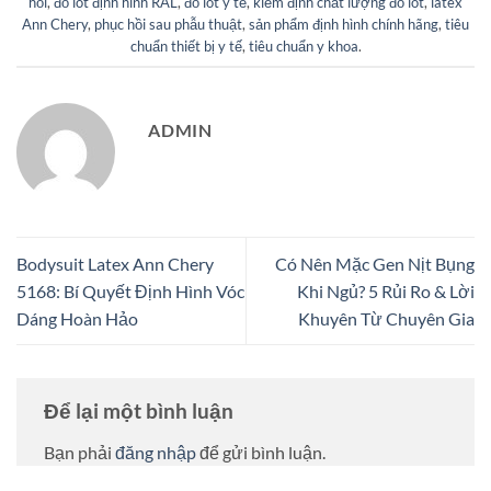
hồi
,
đồ lót định hình RAL
,
đồ lót y tế
,
kiểm định chất lượng đồ lót
,
latex
Ann Chery
,
phục hồi sau phẫu thuật
,
sản phẩm định hình chính hãng
,
tiêu
chuẩn thiết bị y tế
,
tiêu chuẩn y khoa
.
ADMIN
Bodysuit Latex Ann Chery
Có Nên Mặc Gen Nịt Bụng
5168: Bí Quyết Định Hình Vóc
Khi Ngủ? 5 Rủi Ro & Lời
Dáng Hoàn Hảo
Khuyên Từ Chuyên Gia
Để lại một bình luận
Bạn phải
đăng nhập
để gửi bình luận.