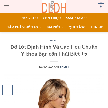
Bỏ
0
qua
nội
TRANG CHỦ
GIỚI THIỆU
SẢM PHẨM
dung
SẢM PHẨM HỖ TRỢ
BÀI VIẾT
QUÀ TẶNG
LIÊN HỆ
TIN TỨC
Đồ Lót Định Hình Và Các Tiêu Chuẩn
Y khoa Bạn cần Phải Biết +5
ĐĂNG VÀO
BỞI
ADMIN