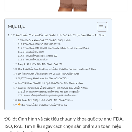
Mục Lục
5 Tiêu Chuẩn Y Khoa Đồ Lót Định Hình & Cách Chọn Sản Phẩm An Toàn
5 Tiêu Chuẩn Y Khoa Quốc Tế Cho Đồ Lót Định Hình
1. Tiêu Chuẩn ISO (ISO 13485, ISO 10993)
2. Tiêu Chuẩn RAL (Đức), British Standard (Anh), French Standard (Pháp)
3. Tiêu Chuẩn Mỹ (FDA)
4. Tiêu Chuẩn Oeko-Tex Standard 100
5. Tiêu Chuẩn CE (Châu Âu)
Bảng So Sánh Mức Nén Tiêu Chuẩn Quốc Tế
Quy Trình Kiểm Soát Chất Lượng Đồ Lót Định Hình Và Các Tiêu Chuẩn Y Khoa
Lợi Ích Khi Chọn Đồ Lót Định Hình Và Các Tiêu Chuẩn Y Khoa
Gợi Ý Thương Hiệu Latex Ann Chery Chuẩn Y Khoa
Lưu Ý Khi Lựa Chọn Đồ Lót Định Hình Và Các Tiêu Chuẩn Y Khoa
Câu Hỏi Thường Gặp Về Đồ Lót Định Hình Và Các Tiêu Chuẩn Y Khoa
Đồ lót định hình và các tiêu chuẩn y khoa nào quan trọng nhất?
Làm sao để nhận biết đồ lót định hình đạt tiêu chuẩn y khoa?
Kết Luận: Đồ Lót Định Hình Và Các Tiêu Chuẩn Y Khoa
Mua Ngay Đồ Lót Định Hình Chuẩn Y Khoa Tại
Đồ lót định hình và các tiêu chuẩn y khoa quốc tế như FDA,
ISO, RAL. Tìm hiểu ngay cách chọn sản phẩm an toàn, hiệu