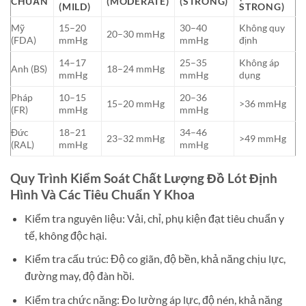
CHUẨN
(MODERATE)
(STRONG)
(MILD)
STRONG)
Mỹ
15–20
30–40
Không quy
20–30 mmHg
(FDA)
mmHg
mmHg
định
14–17
25–35
Không áp
Anh (BS)
18–24 mmHg
mmHg
mmHg
dụng
Pháp
10–15
20–36
15–20 mmHg
>36 mmHg
(FR)
mmHg
mmHg
Đức
18–21
34–46
23–32 mmHg
>49 mmHg
(RAL)
mmHg
mmHg
Quy Trình Kiểm Soát Chất Lượng Đồ Lót Định
Hình Và Các Tiêu Chuẩn Y Khoa
Kiểm tra nguyên liệu: Vải, chỉ, phụ kiện đạt tiêu chuẩn y
tế, không độc hại.
Kiểm tra cấu trúc: Độ co giãn, độ bền, khả năng chịu lực,
đường may, độ đàn hồi.
Kiểm tra chức năng: Đo lường áp lực, độ nén, khả năng