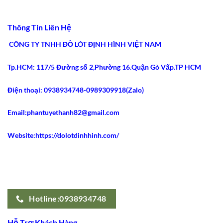
Tiêu
5
ở
Chí
Ưu
5
An
Điểm
Lý
Toàn
Siết
Do
Thông Tin Liên Hệ
2026
Eo
Gen
Tốt
Nịt
Nhất
Bụng
CÔNG TY TNHH ĐỒ LÓT ĐỊNH HÌNH VIỆT NAM
2026
Latex
Ann
Chery
Tp.HCM: 117/5 Đường số 2,Phường 16.Quận Gò Vấp.TP HCM
2021
Dáng
Dài
Gây
Điện thoại: 0938934748-0989309918(Zalo)
Sốt
Email:phantuyethanh82@gmail.com
Website:https://dolotdinhhinh.com/
Hotline:0938934748
Hỗ Trợ Khách Hàng