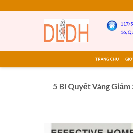
Bỏ
qua
nội
117/5
dung
16, Q
TRANG CHỦ
GIỚ
5 Bí Quyết Vàng Giảm