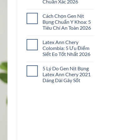
Chuẩn Xác 2026
Đai
Nịt
Không
Bụng
có
Không
Cách Chọn Gen Nịt
bình
Đau
luận
Bụng Chuẩn Y Khoa: 5
Tức:
ở
5
Tiêu Chí An Toàn 2026
Cách
Bí
Chọn
Quyết
Không
Gen
Chọn
có
Nịt
Latex Ann Chery
Lọc
bình
Bụng
2026
luận
Colombia: 5 Ưu Điểm
Đúng
ở
Size:
Siết Eo Tốt Nhất 2026
Cách
5
Chọn
Bước
Không
Gen
Chuẩn
có
Nịt
5 Lý Do Gen Nịt Bụng
Xác
bình
Bụng
2026
luận
Latex Ann Chery 2021
Chuẩn
ở
Y
Dáng Dài Gây Sốt
Latex
Khoa:
Ann
5
Không
Chery
Tiêu
có
Colombia:
Chí
bình
5
An
luận
Ưu
ở
Toàn
Điểm
5
2026
Siết
Lý
Eo
Do
Tốt
Gen
Nhất
Nịt
2026
Bụng
Latex
Ann
Chery