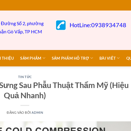
 Đường Số 2, phường
HotLine:0938934748
uận Gò
Vấp,
TP HCM
I THIỆU
SẢM PHẨM
SẢM PHẨM HỖ TRỢ
BÀI VIẾT
Q
TIN TỨC
 Sưng Sau Phẫu Thuật Thẩm Mỹ (Hiệu
Quả Nhanh)
ĐĂNG VÀO
BỞI
ADMIN