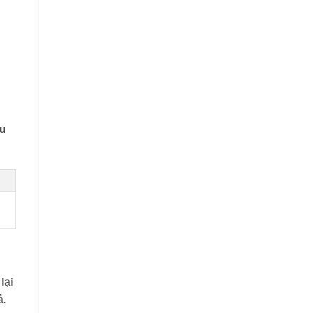
ẫu
 lại
ả.