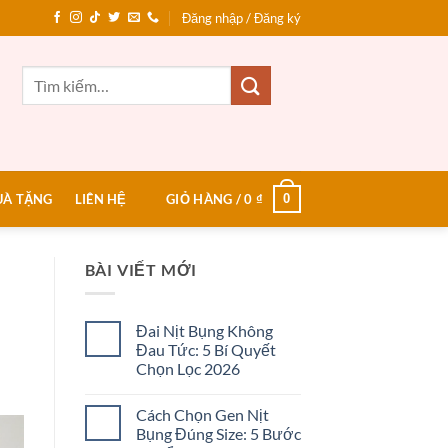
Đăng nhập / Đăng ký
Tìm
kiếm:
0
UÀ TẶNG
LIÊN HỆ
GIỎ HÀNG /
0
₫
BÀI VIẾT MỚI
Đai Nịt Bụng Không
Đau Tức: 5 Bí Quyết
Chọn Lọc 2026
Không
có
Cách Chọn Gen Nịt
bình
luận
Bụng Đúng Size: 5 Bước
ở