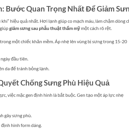
h: Bước Quan Trọng Nhất Để Giảm Sư
ũ khí” hiệu quả nhất. Hơi lạnh giúp co mạch máu, làm chậm dòng 
 giúp
giảm sưng sau phẫu thuật thẩm mỹ
một cách rõ rệt.
h trong một chiếc khăn mềm. Áp nhẹ lên vùng bị sưng trong 15-20
 ngày đầu tiên.
ên da để tránh bỏng lạnh.
í Quyết Chống Sưng Phù Hiệu Quả
ực, việc mặc gen định hình là bắt buộc. Gen tạo một áp lực nhẹ
nh gây sưng phù.
 định hình form dáng.