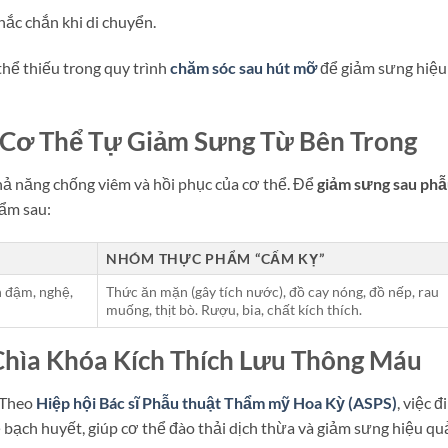
hắc chắn khi di chuyển.
hể thiếu trong quy trình
chăm sóc sau hút mỡ
để giảm sưng hiệu
 Cơ Thể Tự Giảm Sưng Từ Bên Trong
ả năng chống viêm và hồi phục của cơ thể. Để
giảm sưng sau ph
hẩm sau:
NHÓM THỰC PHẨM “CẤM KỴ”
h đậm, nghệ,
Thức ăn mặn (gây tích nước), đồ cay nóng, đồ nếp, rau
muống, thịt bò. Rượu, bia, chất kích thích.
Chìa Khóa Kích Thích Lưu Thông Máu
. Theo
Hiệp hội Bác sĩ Phẫu thuật Thẩm mỹ Hoa Kỳ (ASPS)
, việc đi
bạch huyết, giúp cơ thể đào thải dịch thừa và giảm sưng hiệu qu