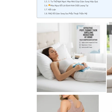
5. Tư Thế Nghỉ Ngơi: Mẹo Nhỏ Giúp Giảm Sưng Hiệu Quả
Mua Ngay Đồ Lót Định Hình Chất Lượng Tại
Kết Luận
FAQ Về Giảm Sưng Sau Phẫu Thuật Thẩm Mỹ