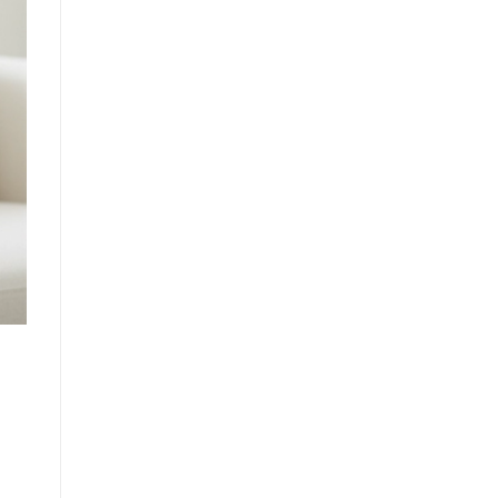
2021
Dáng
Dài
Gây
Sốt