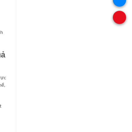
nh
uả
rực
hể,
t