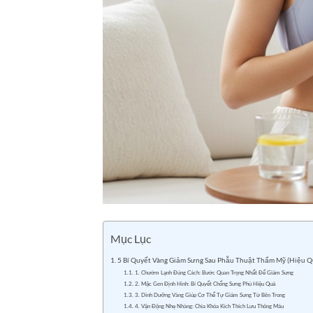
Mục Lục
5 Bí Quyết Vàng Giảm Sưng Sau Phẫu Thuật Thẩm Mỹ (Hiệu 
1. Chườm Lạnh Đúng Cách: Bước Quan Trọng Nhất Để Giảm Sưng
2. Mặc Gen Định Hình: Bí Quyết Chống Sưng Phù Hiệu Quả
3. Dinh Dưỡng Vàng Giúp Cơ Thể Tự Giảm Sưng Từ Bên Trong
4. Vận Động Nhẹ Nhàng: Chìa Khóa Kích Thích Lưu Thông Máu