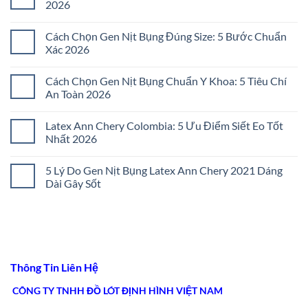
2026
Không
có
Cách Chọn Gen Nịt Bụng Đúng Size: 5 Bước Chuẩn
bình
luận
Xác 2026
ở
Đai
Không
Nịt
có
Cách Chọn Gen Nịt Bụng Chuẩn Y Khoa: 5 Tiêu Chí
Bụng
bình
Không
luận
An Toàn 2026
Đau
ở
Tức:
Cách
Không
5
Chọn
có
Latex Ann Chery Colombia: 5 Ưu Điểm Siết Eo Tốt
Bí
Gen
bình
Quyết
Nịt
luận
Nhất 2026
Chọn
Bụng
ở
Lọc
Đúng
Cách
Không
2026
Size:
Chọn
có
5 Lý Do Gen Nịt Bụng Latex Ann Chery 2021 Dáng
5
Gen
bình
Bước
Nịt
luận
Dài Gây Sốt
Chuẩn
Bụng
ở
Xác
Chuẩn
Latex
Không
2026
Y
Ann
có
Khoa:
Chery
bình
5
Colombia:
luận
Tiêu
5
ở
Chí
Ưu
5
An
Điểm
Lý
Toàn
Siết
Do
Thông Tin Liên Hệ
2026
Eo
Gen
Tốt
Nịt
Nhất
Bụng
CÔNG TY TNHH ĐỒ LÓT ĐỊNH HÌNH VIỆT NAM
2026
Latex
Ann