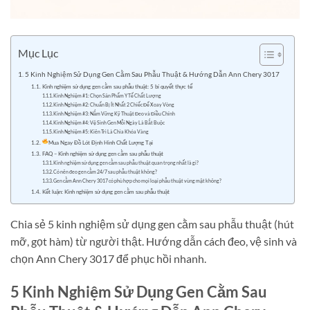
Mục Lục
5 Kinh Nghiệm Sử Dụng Gen Cằm Sau Phẫu Thuật & Hướng Dẫn Ann Chery 3017
Kinh nghiệm sử dụng gen cằm sau phẫu thuật: 5 bí quyết thực tế
Kinh Nghiệm #1: Chọn Sản Phẩm Y Tế Chất Lượng
Kinh Nghiệm #2: Chuẩn Bị Ít Nhất 2 Chiếc Để Xoay Vòng
Kinh Nghiệm #3: Nắm Vững Kỹ Thuật Đeo và Điều Chỉnh
Kinh Nghiệm #4: Vệ Sinh Gen Mỗi Ngày Là Bắt Buộc
Kinh Nghiệm #5: Kiên Trì Là Chìa Khóa Vàng
Mua Ngay Đồ Lót Định Hình Chất Lượng Tại
FAQ – Kinh nghiệm sử dụng gen cằm sau phẫu thuật
Kinh nghiệm sử dụng gen cằm sau phẫu thuật quan trọng nhất là gì?
Có nên đeo gen cằm 24/7 sau phẫu thuật không?
Gen cằm Ann Chery 3017 có phù hợp cho mọi loại phẫu thuật vùng mặt không?
Kết luận: Kinh nghiệm sử dụng gen cằm sau phẫu thuật
Chia sẻ 5 kinh nghiệm sử dụng gen cằm sau phẫu thuật (hút
mỡ, gọt hàm) từ người thật. Hướng dẫn cách đeo, vệ sinh và
chọn Ann Chery 3017 để phục hồi nhanh.
5 Kinh Nghiệm Sử Dụng Gen Cằm Sau