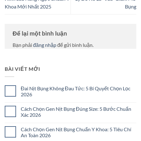
Khoa Mới Nhất 2025
Bụng
Để lại một bình luận
Bạn phải
đăng nhập
để gửi bình luận.
BÀI VIẾT MỚI
Đai Nịt Bụng Không Đau Tức: 5 Bí Quyết Chọn Lọc
2026
Không
có
Cách Chọn Gen Nịt Bụng Đúng Size: 5 Bước Chuẩn
bình
luận
Xác 2026
ở
Đai
Không
Nịt
có
Cách Chọn Gen Nịt Bụng Chuẩn Y Khoa: 5 Tiêu Chí
Bụng
bình
Không
luận
An Toàn 2026
Đau
ở