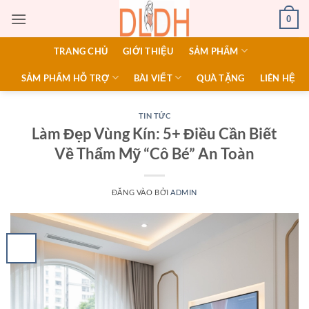
Bỏ
0
qua
nội
TRANG CHỦ
GIỚI THIỆU
SẢM PHẨM
dung
SẢM PHẨM HỖ TRỢ
BÀI VIẾT
QUÀ TẶNG
LIÊN HỆ
TIN TỨC
Làm Đẹp Vùng Kín: 5+ Điều Cần Biết
Về Thẩm Mỹ “Cô Bé” An Toàn
ĐĂNG VÀO
BỞI
ADMIN