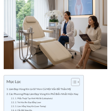
Mục Lục
Làm Đẹp Vùng Kín Là Gì? Hơn Cả Một Vấn Đề Thẩm Mỹ
Các Phương Pháp Làm Đẹp Vùng Kín Phổ Biến Nhất Hiện Nay
1. Phẫu Thuật Tạo Hình Môi Bé (Labiaplasty)
2. Trẻ Hóa Âm Đạo Bằng Laser
3. Làm Hồng Vùng Kín (Laser Toning)
4. Cấy Mỡ Vùng Kín