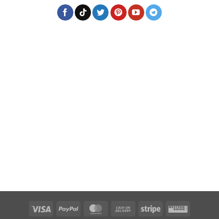
Visa
PayPal
MasterCard
Cash
Stripe
Western
On
Union