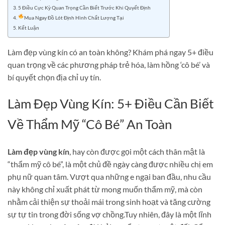
5 Điều Cực Kỳ Quan Trọng Cần Biết Trước Khi Quyết Định
Mua Ngay Đồ Lót Định Hình Chất Lượng Tại
Kết Luận
Làm đẹp vùng kín có an toàn không? Khám phá ngay 5+ điều
quan trọng về các phương pháp trẻ hóa, làm hồng ‘cô bé’ và
bí quyết chọn địa chỉ uy tín.
Làm Đẹp Vùng Kín: 5+ Điều Cần Biết
Về Thẩm Mỹ “Cô Bé” An Toàn
Làm đẹp vùng kín
, hay còn được gọi một cách thân mật là
“thẩm mỹ cô bé”, là một chủ đề ngày càng được nhiều chị em
phụ nữ quan tâm. Vượt qua những e ngại ban đầu, nhu cầu
này không chỉ xuất phát từ mong muốn thẩm mỹ, mà còn
nhằm cải thiện sự thoải mái trong sinh hoạt và tăng cường
sự tự tin trong đời sống vợ chồng.Tuy nhiên, đây là một lĩnh