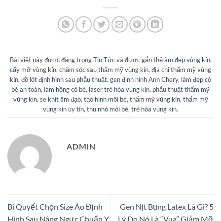
Bài viết này được đăng trong
Tin Tức
và được gắn thẻ
àm đẹp vùng kín
,
cấy mỡ vùng kín
,
chăm sóc sau thẩm mỹ vùng kín
,
địa chỉ thẩm mỹ vùng
kín
,
đồ lót định hình sau phẫu thuật
,
gen định hình Ann Chery
,
làm đẹp cô
bé an toàn
,
làm hồng cô bé
,
laser trẻ hóa vùng kín
,
phẫu thuật thẩm mỹ
vùng kín
,
se khít âm đạo
,
tạo hình môi bé
,
thẩm mỹ vùng kín
,
thẩm mỹ
vùng kín uy tín
,
thu nhỏ môi bé
,
trẻ hóa vùng kín
.
ADMIN
Bí Quyết Chọn Size Áo Định
Gen Nịt Bụng Latex Là Gì? 5
Hình Sau Nâng Ngực Chuẩn Y
Lý Do Nó Là “Vua” Giảm Mỡ