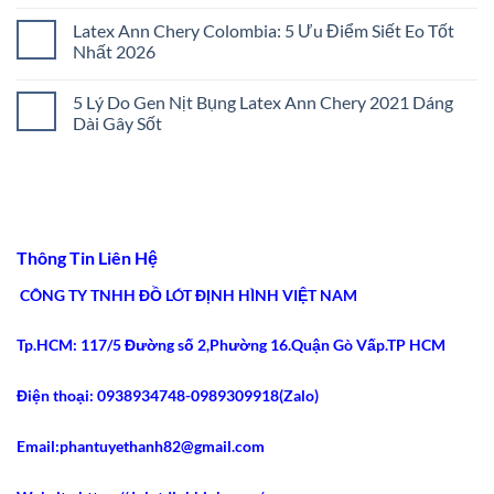
Tức:
Cách
Không
5
Chọn
có
Latex Ann Chery Colombia: 5 Ưu Điểm Siết Eo Tốt
Bí
Gen
bình
Quyết
Nịt
luận
Nhất 2026
Chọn
Bụng
ở
Lọc
Đúng
Cách
Không
2026
Size:
Chọn
có
5 Lý Do Gen Nịt Bụng Latex Ann Chery 2021 Dáng
5
Gen
bình
Bước
Nịt
luận
Dài Gây Sốt
Chuẩn
Bụng
ở
Xác
Chuẩn
Latex
Không
2026
Y
Ann
có
Khoa:
Chery
bình
5
Colombia:
luận
Tiêu
5
ở
Chí
Ưu
5
An
Điểm
Lý
Toàn
Siết
Do
Thông Tin Liên Hệ
2026
Eo
Gen
Tốt
Nịt
Nhất
Bụng
CÔNG TY TNHH ĐỒ LÓT ĐỊNH HÌNH VIỆT NAM
2026
Latex
Ann
Chery
Tp.HCM: 117/5 Đường số 2,Phường 16.Quận Gò Vấp.TP HCM
2021
Dáng
Dài
Gây
Điện thoại: 0938934748-0989309918(Zalo)
Sốt
Email:phantuyethanh82@gmail.com