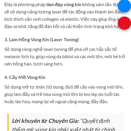
Đây là phương pháp
làm đẹp vùng kín
không xâm lấn. Bác sĩ
sẽ sử dụng năng lượng laser để tác động vào thành âm đạo,
kích thích sản sinh collagen và elastin. Việc này giúp ống âm
đạo se khít, tăng độ đàn hồi và cải thiện tình trạng khô hạn.
3. Làm Hồng Vùng Kín (Laser Toning)
Sử dụng công nghệ laser toning để phá vỡ các hắc sắc tố
melanin tích tụ, giúp vùng da bikini và các môi lớn, môi bé trở
nên hồng hào, tươi sáng hơn.
4. Cấy Mỡ Vùng Kín
Sử dụng mỡ tự thân (từ bụng, đùi) để cấy vào vùng môi lớn,
giúp làm đầy và trẻ hóa vùng môi lớn bị teo lép do tuổi tác
hoặc lão hóa, mang lại vẻ ngoài căng mọng, đầy đặn.
Lời khuyên từ Chuyên Gia:
“Quyết định
thẩm mỹ vùng kín phải xuất phát từ chính