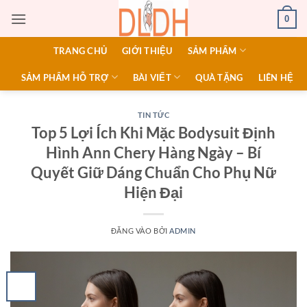
Bỏ
0
qua
nội
TRANG CHỦ
GIỚI THIỆU
SẢM PHẨM
dung
SẢM PHẨM HỖ TRỢ
BÀI VIẾT
QUÀ TẶNG
LIÊN HỆ
TIN TỨC
Top 5 Lợi Ích Khi Mặc Bodysuit Định
Hình Ann Chery Hàng Ngày – Bí
Quyết Giữ Dáng Chuẩn Cho Phụ Nữ
Hiện Đại
ĐĂNG VÀO
BỞI
ADMIN