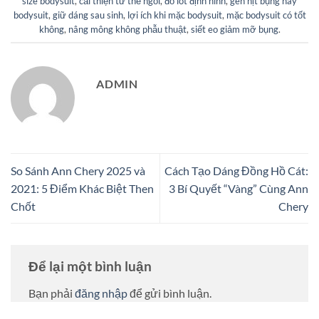
size bodysuit
,
cải thiện tư thế ngồi
,
đồ lót định hình
,
gen nịt bụng hay
bodysuit
,
giữ dáng sau sinh
,
lợi ích khi mặc bodysuit
,
mặc bodysuit có tốt
không
,
nâng mông không phẫu thuật
,
siết eo giảm mỡ bụng
.
ADMIN
So Sánh Ann Chery 2025 và
Cách Tạo Dáng Đồng Hồ Cát:
2021: 5 Điểm Khác Biệt Then
3 Bí Quyết “Vàng” Cùng Ann
Chốt
Chery
Để lại một bình luận
Bạn phải
đăng nhập
để gửi bình luận.