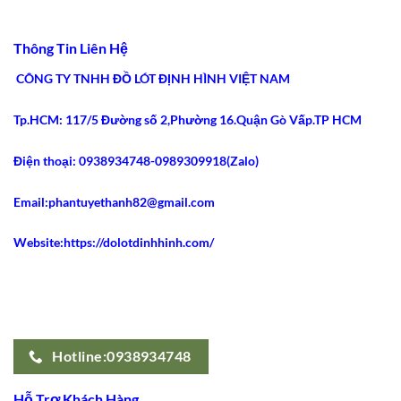
Tiêu
5
ở
Chí
Ưu
5
An
Điểm
Lý
Toàn
Siết
Do
Thông Tin Liên Hệ
2026
Eo
Gen
Tốt
Nịt
Nhất
Bụng
CÔNG TY TNHH ĐỒ LÓT ĐỊNH HÌNH VIỆT NAM
2026
Latex
Ann
Chery
Tp.HCM: 117/5 Đường số 2,Phường 16.Quận Gò Vấp.TP HCM
2021
Dáng
Dài
Gây
Điện thoại: 0938934748-0989309918(Zalo)
Sốt
Email:phantuyethanh82@gmail.com
Website:https://dolotdinhhinh.com/
Hotline:0938934748
Hỗ Trợ Khách Hàng