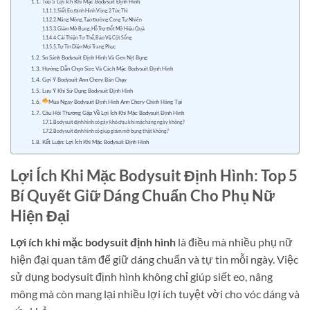
Top 5 Lợi Ích Khi Mặc Bodysuit Định Hình
1. Siết Eo, Định Hình Vòng 2 Tức Thì
2. Nâng Mông, Tạo Đường Cong Tự Nhiên
3. Giảm Mỡ Bụng, Hỗ Trợ Đốt Mỡ Hiệu Quả
4. Cải Thiện Tư Thế, Bảo Vệ Cột Sống
5. Tự Tin Diện Mọi Trang Phục
So Sánh Bodysuit Định Hình Và Gen Nịt Bụng
Hướng Dẫn Chọn Size Và Cách Mặc Bodysuit Định Hình
Gợi Ý Bodysuit Ann Chery Bán Chạy
Lưu Ý Khi Sử Dụng Bodysuit Định Hình
Mua Ngay Bodysuit Định Hình Ann Chery Chính Hãng Tại
Câu Hỏi Thường Gặp Về Lợi Ích Khi Mặc Bodysuit Định Hình
Bodysuit định hình có gây khó chịu khi mặc hàng ngày không?
Bodysuit định hình có giúp giảm mỡ bụng thật không?
Kết Luận: Lợi Ích Khi Mặc Bodysuit Định Hình
Lợi Ích Khi Mặc Bodysuit Định Hình: Top 5
Bí Quyết Giữ Dáng Chuẩn Cho Phụ Nữ
Hiện Đại
Lợi ích khi mặc bodysuit định hình
là điều mà nhiều phụ nữ
hiện đại quan tâm để giữ dáng chuẩn và tự tin mỗi ngày. Việc
sử dụng bodysuit định hình không chỉ giúp siết eo, nâng
mông mà còn mang lại nhiều lợi ích tuyệt vời cho vóc dáng và