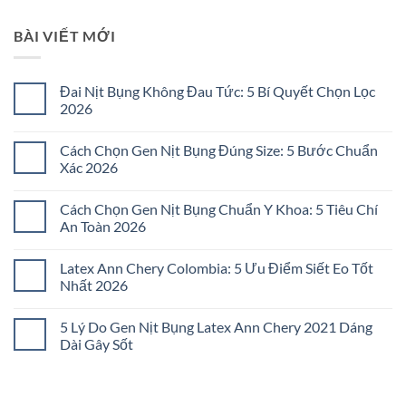
BÀI VIẾT MỚI
Đai Nịt Bụng Không Đau Tức: 5 Bí Quyết Chọn Lọc
2026
Không
có
Cách Chọn Gen Nịt Bụng Đúng Size: 5 Bước Chuẩn
bình
luận
Xác 2026
ở
Đai
Không
Nịt
có
Cách Chọn Gen Nịt Bụng Chuẩn Y Khoa: 5 Tiêu Chí
Bụng
bình
Không
luận
An Toàn 2026
Đau
ở
Tức:
Cách
Không
5
Chọn
có
Latex Ann Chery Colombia: 5 Ưu Điểm Siết Eo Tốt
Bí
Gen
bình
Quyết
Nịt
luận
Nhất 2026
Chọn
Bụng
ở
Lọc
Đúng
Cách
Không
2026
Size:
Chọn
có
5 Lý Do Gen Nịt Bụng Latex Ann Chery 2021 Dáng
5
Gen
bình
Bước
Nịt
luận
Dài Gây Sốt
Chuẩn
Bụng
ở
Xác
Chuẩn
Latex
Không
2026
Y
Ann
có
Khoa:
Chery
bình
5
Colombia:
luận