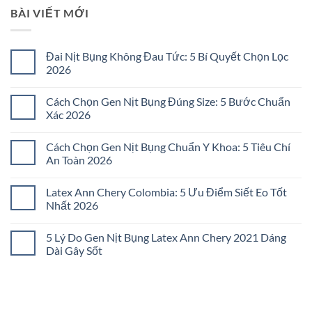
BÀI VIẾT MỚI
Đai Nịt Bụng Không Đau Tức: 5 Bí Quyết Chọn Lọc
2026
Không
có
Cách Chọn Gen Nịt Bụng Đúng Size: 5 Bước Chuẩn
bình
luận
Xác 2026
ở
Đai
Không
Nịt
có
Cách Chọn Gen Nịt Bụng Chuẩn Y Khoa: 5 Tiêu Chí
Bụng
bình
Không
luận
An Toàn 2026
Đau
ở
Tức:
Cách
Không
5
Chọn
có
Latex Ann Chery Colombia: 5 Ưu Điểm Siết Eo Tốt
Bí
Gen
bình
Quyết
Nịt
luận
Nhất 2026
Chọn
Bụng
ở
Lọc
Đúng
Cách
Không
2026
Size:
Chọn
có
5 Lý Do Gen Nịt Bụng Latex Ann Chery 2021 Dáng
5
Gen
bình
Bước
Nịt
luận
Dài Gây Sốt
Chuẩn
Bụng
ở
Xác
Chuẩn
Latex
Không
2026
Y
Ann
có
Khoa:
Chery
bình
5
Colombia:
luận
Tiêu
5
ở
Chí
Ưu
5