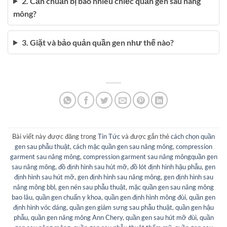
2. Cần chuẩn bị bao nhiêu chiếc quần gen sau nâng
mông?
3. Giặt và bảo quản quần gen như thế nào?
Bài viết này được đăng trong
Tin Tức
và được gắn thẻ
cách chọn quần
gen sau phẫu thuật
,
cách mặc quần gen sau nâng mông
,
compression
garment sau nâng mông
,
compression garment sau nâng môngquần gen
sau nâng mông
,
đồ định hình sau hút mỡ
,
đồ lót định hình hậu phẫu
,
gen
định hình sau hút mỡ
,
gen định hình sau nâng mông
,
gen định hình sau
nâng mông bbl
,
gen nén sau phẫu thuật
,
mặc quần gen sau nâng mông
bao lâu
,
quần gen chuẩn y khoa
,
quần gen định hình mông đùi
,
quần gen
định hình vóc dáng
,
quần gen giảm sưng sau phẫu thuật
,
quần gen hậu
phẫu
,
quần gen nâng mông Ann Chery
,
quần gen sau hút mỡ đùi
,
quần