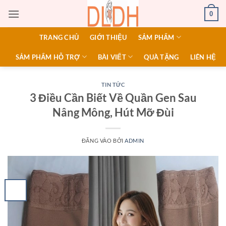
Bỏ
0
qua
nội
TRANG CHỦ
GIỚI THIỆU
SẢM PHẨM
dung
SẢM PHẨM HỖ TRỢ
BÀI VIẾT
QUÀ TẶNG
LIÊN HỆ
TIN TỨC
3 Điều Cần Biết Về Quần Gen Sau
Nâng Mông, Hút Mỡ Đùi
ĐĂNG VÀO
BỞI
ADMIN