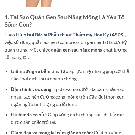
1. Tại Sao Quần Gen Sau Nâng Mông Là Yếu Tố
Sống Còn?
Theo
Hiệp hội Bác sĩ Phẫu thuật Thẩm mỹ Hoa Kỳ (ASPS)
,
việc sử dụng quần áo nén (compression garments) là cực kỳ
quan trọng. Một chiếc
quần gen sau nâng mông
chất lượng
sẽ mang lại:
Giảm sưng và bầm tím:
Tạo áp lực nhẹ nhàng giúp cơ thể
đào thải dịch thừa nhanh chóng.
Định hình vóc dáng:
Ép da và mô dưới da bám chắc vào
nhau, tạo nên đường cong mông tròn đầy, đùi thon gọn,
ngăn ngừa tình trạng da lồi lõm.
Hỗ trợ da co hồi:
Giúp vùng da bị chùng sau khi lấy mỡ
được săn chắc trở lại.
Giảm đau và mang lại cảm giác an toàn:
Cố định vùng