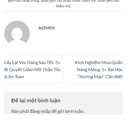
gen sau nâng mông
,
quần gen sau phẫu thuật thẩm mỹ
,
quần gen sau
thẩm mỹ
.
ADMIN
Lấy Lại Vóc Dáng Sau Tết: 5+
Kinh Nghiệm Mua Quần
Bí Quyết Giảm Mỡ Thần Tốc
Nâng Mông: 5+ Bài Học
& An Toàn
“Xương Máu” Cần Biết
Để lại một bình luận
Bạn phải
đăng nhập
để gửi bình luận.