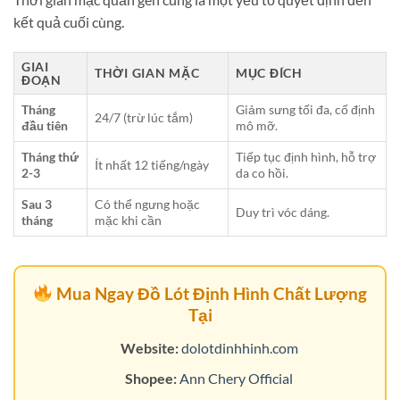
kết quả cuối cùng.
GIAI
THỜI GIAN MẶC
MỤC ĐÍCH
ĐOẠN
Tháng
Giảm sưng tối đa, cố định
24/7 (trừ lúc tắm)
đầu tiên
mô mỡ.
Tháng thứ
Tiếp tục định hình, hỗ trợ
Ít nhất 12 tiếng/ngày
2-3
da co hồi.
Sau 3
Có thể ngưng hoặc
Duy trì vóc dáng.
tháng
mặc khi cần
Mua Ngay Đồ Lót Định Hình Chất Lượng
Tại
Website:
dolotdinhhinh.com
Shopee:
Ann Chery Official