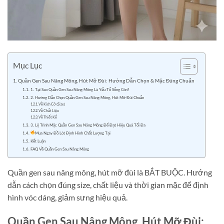
Mục Lục
Quần Gen Sau Nâng Mông, Hút Mỡ Đùi: Hướng Dẫn Chọn & Mặc Đúng Chuẩn
1. Tại Sao Quần Gen Sau Nâng Mông Là Yếu Tố Sống Còn?
2. Hướng Dẫn Chọn Quần Gen Sau Nâng Mông, Hút Mỡ Đùi Chuẩn
Về Kích Cỡ (Size)
Về Chất Liệu
Về Thiết Kế
3. Lộ Trình Mặc Quần Gen Sau Nâng Mông Để Đạt Hiệu Quả Tối Đa
Mua Ngay Đồ Lót Định Hình Chất Lượng Tại
Kết Luận
FAQ Về Quần Gen Sau Nâng Mông
Quần gen sau nâng mông, hút mỡ đùi là BẮT BUỘC. Hướng
dẫn cách chọn đúng size, chất liệu và thời gian mặc để định
hình vóc dáng, giảm sưng hiệu quả.
Quần Gen Sau Nâng Mông, Hút Mỡ Đùi: