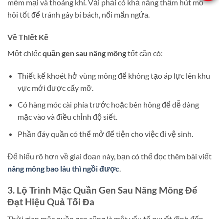
mềm mại và thoáng khí. Vải phải có khả năng thấm hút mồ
hôi tốt để tránh gây bí bách, nổi mẩn ngứa.
Về Thiết Kế
Một chiếc
quần gen sau nâng mông
tốt cần có:
Thiết kế khoét hở vùng mông để không tạo áp lực lên khu
vực mới được cấy mỡ.
Có hàng móc cài phía trước hoặc bên hông để dễ dàng
mặc vào và điều chỉnh độ siết.
Phần đáy quần có thể mở để tiện cho việc đi vệ sinh.
Để hiểu rõ hơn về giai đoạn này, bạn có thể đọc thêm bài viết
nâng mông bao lâu thì ngồi được
.
3. Lộ Trình Mặc Quần Gen Sau Nâng Mông Để
Đạt Hiệu Quả Tối Đa
Thời gian mặc quần gen cũng là một yếu tố quyết định đến