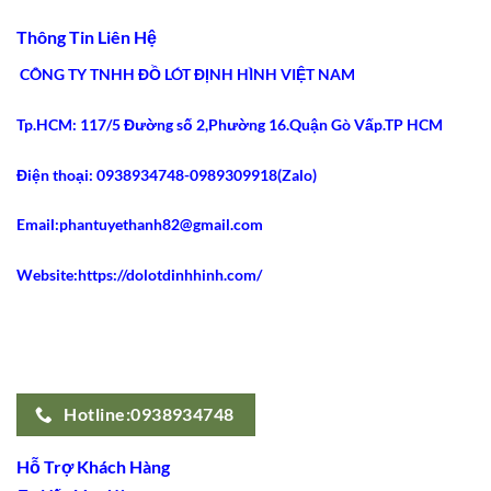
An
Điểm
Lý
Toàn
Siết
Do
Thông Tin Liên Hệ
2026
Eo
Gen
Tốt
Nịt
Nhất
Bụng
CÔNG TY TNHH ĐỒ LÓT ĐỊNH HÌNH VIỆT NAM
2026
Latex
Ann
Chery
Tp.HCM: 117/5 Đường số 2,Phường 16.Quận Gò Vấp.TP HCM
2021
Dáng
Dài
Gây
Điện thoại: 0938934748-0989309918(Zalo)
Sốt
Email:phantuyethanh82@gmail.com
Website:https://dolotdinhhinh.com/
Hotline:0938934748
Hỗ Trợ Khách Hàng