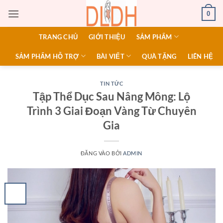
Bỏ
0
qua
nội
TRANG CHỦ
GIỚI THIỆU
SẢM PHẨM
dung
SẢM PHẨM HỖ TRỢ
BÀI VIẾT
QUÀ TẶNG
LIÊN HỆ
TIN TỨC
Tập Thể Dục Sau Nâng Mông: Lộ
Trình 3 Giai Đoạn Vàng Từ Chuyên
Gia
ĐĂNG VÀO
BỞI
ADMIN