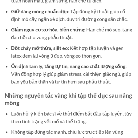
tuần hoàn máu, giảm sưng, hạn chế tụ dịch.
Giữ dáng mông chuẩn đẹp:
Tập đúng kỹ thuật giúp cố
định mô cấy, ngăn xê dịch, duy trì đường cong săn chắc.
Giảm nguy cơ xơ hóa, biến chứng:
Hạn chế mô sẹo, tăng
đàn hồi cho vùng phẫu thuật.
Đốt cháy mỡ thừa, siết eo:
Kết hợp tập luyện và gen
latex đem lại vòng 3 đẹp, vòng eo thon gọn.
Ổn định tâm lý, tăng tự tin, nâng cao chất lượng sống:
Vận động hợp lý giúp giảm stress, cải thiện giấc ngủ, giúp
bạn yêu bản thân và tự tin hơn sau phẫu thuật.
Những nguyên tắc vàng khi tập thể dục sau nâng
mông
Luôn hỏi ý kiến bác sĩ về thời điểm bắt đầu tập luyện, tùy
theo tình trạng vết mổ và thể trạng.
Không tập động tác mạnh, chịu lực trực tiếp lên vùng