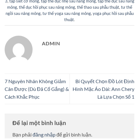
3
,
tập siết cơ mông
,
tập thể dục nhẹ sau nâng mông
,
tập thể dục sau nâng
mông
,
thể dục hồi phục sau nâng mông
,
thể thao sau phẫu thuật
,
tư thế
ngồi sau nâng mông
,
tư thế yoga sau nâng mông
,
yoga phục hồi sau phẫu
thuật
.
ADMIN
7 Nguyên Nhân Không Giảm
Bí Quyết Chọn Đồ Lót Định
Cân Được (Dù Đã Cố Gắng) &
Hình Mặc Áo Dài: Ann Chery
Cách Khắc Phục
Là Lựa Chọn Số 1
Để lại một bình luận
Bạn phải
đăng nhập
để gửi bình luận.