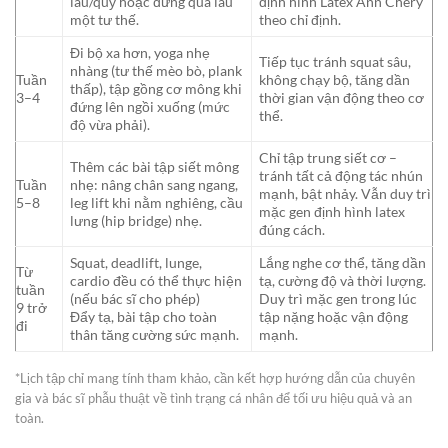
lâu/quỳ hoặc đứng quá lâu
định hình Latex Ann Chery
một tư thế.
theo chỉ định.
Đi bộ xa hơn, yoga nhẹ
Tiếp tục tránh squat sâu,
nhàng (tư thế mèo bò, plank
Tuần
không chạy bộ, tăng dần
thấp), tập gồng cơ mông khi
3–4
thời gian vận động theo cơ
đứng lên ngồi xuống (mức
thể.
độ vừa phải).
Chỉ tập trung siết cơ –
Thêm các bài tập siết mông
tránh tất cả động tác nhún
Tuần
nhẹ: nâng chân sang ngang,
mạnh, bật nhảy. Vẫn duy trì
5–8
leg lift khi nằm nghiêng, cầu
mặc gen định hình latex
lưng (hip bridge) nhẹ.
đúng cách.
Squat, deadlift, lunge,
Lắng nghe cơ thể, tăng dần
Từ
cardio đều có thể thực hiện
tạ, cường độ và thời lượng.
tuần
(nếu bác sĩ cho phép)
Duy trì mặc gen trong lúc
9 trở
Đẩy tạ, bài tập cho toàn
tập nặng hoặc vận động
đi
thân tăng cường sức mạnh.
mạnh.
*Lịch tập chỉ mang tính tham khảo, cần kết hợp hướng dẫn của chuyên
gia và bác sĩ phẫu thuật về tình trạng cá nhân để tối ưu hiệu quả và an
toàn.