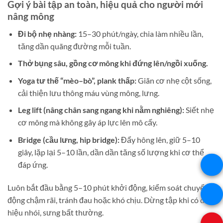
Gợi ý bài tập an toàn, hiệu quả cho người mới
nâng mông
Đi bộ nhẹ nhàng:
15–30 phút/ngày, chia làm nhiều lần,
tăng dần quãng đường mỗi tuần.
Thở bụng sâu, gồng cơ mông khi đứng lên/ngồi xuống.
Yoga tư thế “mèo–bò”, plank thấp:
Giãn cơ nhẹ cột sống,
cải thiện lưu thông máu vùng mông, lưng.
Leg lift (nâng chân sang ngang khi nằm nghiêng):
Siết nhẹ
cơ mông mà không gây áp lực lên mô cấy.
Bridge (cầu lưng, hip bridge):
Đẩy hông lên, giữ 5–10
giây, lặp lại 5–10 lần, dần dần tăng số lượng khi cơ thể
đáp ứng.
Luôn bắt đầu bằng 5–10 phút khởi động, kiểm soát chuyển
động chậm rãi, tránh đau hoặc khó chịu. Dừng tập khi có dấu
hiệu nhói, sưng bất thường.