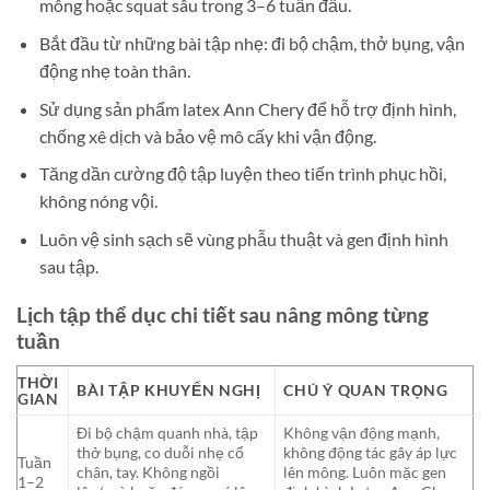
mông hoặc squat sâu trong 3–6 tuần đầu.
Bắt đầu từ những bài tập nhẹ: đi bộ chậm, thở bụng, vận
động nhẹ toàn thân.
Sử dụng sản phẩm latex Ann Chery để hỗ trợ định hình,
chống xê dịch và bảo vệ mô cấy khi vận động.
Tăng dần cường độ tập luyện theo tiến trình phục hồi,
không nóng vội.
Luôn vệ sinh sạch sẽ vùng phẫu thuật và gen định hình
sau tập.
Lịch tập thể dục chi tiết sau nâng mông từng
tuần
THỜI
BÀI TẬP KHUYẾN NGHỊ
CHÚ Ý QUAN TRỌNG
GIAN
Đi bộ chậm quanh nhà, tập
Không vận động mạnh,
thở bụng, co duỗi nhẹ cổ
không động tác gây áp lực
Tuần
chân, tay. Không ngồi
lên mông. Luôn mặc gen
1–2