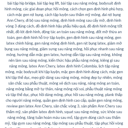
bài tập hip bridge
,
bài tập leg lift
,
bài tập sau nâng mông
,
bodysuit định
hình mông
,
các giai đoạn phục hồi mông
,
cách chọn gen định hình phù hợp
,
cách mặc gen nịt bụng
,
cách tập luyện sau thẩm mỹ mông
,
đai nịt bụng
Ann Chery
,
đi bộ sau nâng mông
,
định hình mông sau cấy mỡ
,
định hình
vòng 3 đúng cách
,
đồ định hình hậu phẫu hiệu quả
,
đồ định hình mông tốt
nhất
,
đồ lót định hình
,
động tác an toàn sau nâng mông
,
đốt mỡ thừa an
toàn
,
gen định hình hỗ trợ tập luyện
,
gen định hình sau nâng mông
,
gen
latex chính hãng
,
gen nâng mông định hình
,
gen nịt bụng latex
,
giảm mỡ
bụng sau nâng mông
,
giảm sưng sau nâng mông
,
hồi phục nhanh sau nâng
mông
,
hướng dẫn mặc gen latex
,
hướng dẫn tập sau nâng mông
,
không
nên làm sau nâng mông
,
kiến thức hậu phẫu nâng mông
,
kiêng gì sau
nâng mông
,
latex Ann Chery
,
latex định hình Colombia
,
lịch tập nâng
mông
,
mặc bodysuit khi tập luyện
,
mặc gen định hình đúng cách
,
mặc gen
khi tập thể dục
,
mẹo giữ dáng sau nâng mông
,
mông đẹp tự nhiên
,
mông
săn chắc sau phẫu thuật
,
mông xê dịch sau nâng
,
nâng mông an toàn
,
nâng mông bằng mỡ tự thân
,
nâng mông nội soi
,
phẫu thuật nâng mông
và tập thể dục
,
phục hồi dáng mông
,
phục hồi sau nâng mông
,
plank thấp
cho người nâng mông
,
quần gen định hình cao cấp
,
quần gen nâng mông
,
review gen latex Ann Chery
,
săn chắc vòng 3
,
sản phẩm Ann Chery sau
thẩm mỹ
,
sản phẩm latex định hình
,
squat sau nâng mông
,
sức khỏe sau
nâng mông
,
tăng tuần hoàn máu sau mổ
,
tập gym đúng cách sau thẩm
mỹ
,
tập gym sau nâng mông
,
tập mông sau phẫu thuật
,
tập phục hồi vòng