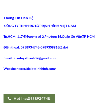
bình
5
Colombia:
luận
Tiêu
5
ở
Chí
Ưu
5
An
Điểm
Lý
Toàn
Siết
Do
Thông Tin Liên Hệ
2026
Eo
Gen
Tốt
Nịt
Nhất
Bụng
CÔNG TY TNHH ĐỒ LÓT ĐỊNH HÌNH VIỆT NAM
2026
Latex
Ann
Chery
Tp.HCM: 117/5 Đường số 2,Phường 16.Quận Gò Vấp.TP HCM
2021
Dáng
Dài
Gây
Điện thoại: 0938934748-0989309918(Zalo)
Sốt
Email:phantuyethanh82@gmail.com
Website:https://dolotdinhhinh.com/
Hotline:0938934748