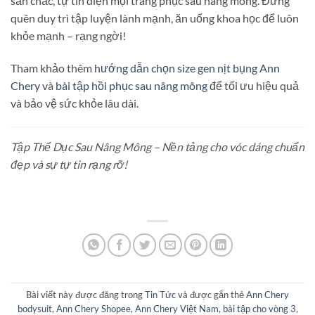
săn chắc, tự tin diện mọi trang phục sau nâng mông. Đừng
quên duy trì tập luyện lành mạnh, ăn uống khoa học để luôn
khỏe mạnh – rạng ngời!
Tham khảo thêm
hướng dẫn chọn size gen nịt bụng Ann
Chery
và
bài tập hồi phục sau nâng mông
để tối ưu hiệu quả
và bảo vệ sức khỏe lâu dài.
Tập Thể Dục Sau Nâng Mông – Nền tảng cho vóc dáng chuẩn
đẹp và sự tự tin rạng rỡ!
Bài viết này được đăng trong
Tin Tức
và được gắn thẻ
Ann Chery
bodysuit
,
Ann Chery Shopee
,
Ann Chery Việt Nam
,
bài tập cho vòng 3
,