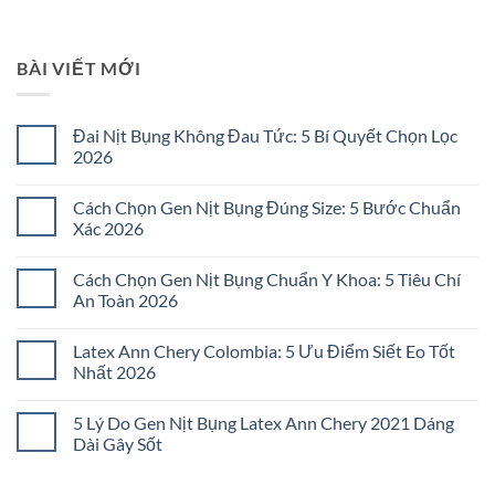
BÀI VIẾT MỚI
Đai Nịt Bụng Không Đau Tức: 5 Bí Quyết Chọn Lọc
2026
Không
có
Cách Chọn Gen Nịt Bụng Đúng Size: 5 Bước Chuẩn
bình
luận
Xác 2026
ở
Đai
Không
Nịt
có
Cách Chọn Gen Nịt Bụng Chuẩn Y Khoa: 5 Tiêu Chí
Bụng
bình
Không
luận
An Toàn 2026
Đau
ở
Tức:
Cách
Không
5
Chọn
có
Latex Ann Chery Colombia: 5 Ưu Điểm Siết Eo Tốt
Bí
Gen
bình
Quyết
Nịt
luận
Nhất 2026
Chọn
Bụng
ở
Lọc
Đúng
Cách
Không
2026
Size:
Chọn
có
5 Lý Do Gen Nịt Bụng Latex Ann Chery 2021 Dáng
5
Gen
bình
Bước
Nịt
luận
Dài Gây Sốt
Chuẩn
Bụng
ở
Xác
Chuẩn
Latex
Không
2026
Y
Ann
có
Khoa:
Chery