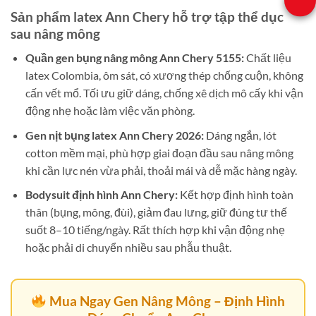
Sản phẩm latex Ann Chery hỗ trợ tập thể dục
sau nâng mông
Quần gen bụng nâng mông Ann Chery 5155:
Chất liệu
latex Colombia, ôm sát, có xương thép chống cuộn, không
cấn vết mổ. Tối ưu giữ dáng, chống xê dịch mô cấy khi vận
động nhẹ hoặc làm việc văn phòng.
Gen nịt bụng latex Ann Chery 2026:
Dáng ngắn, lót
cotton mềm mại, phù hợp giai đoạn đầu sau nâng mông
khi cần lực nén vừa phải, thoải mái và dễ mặc hàng ngày.
Bodysuit định hình Ann Chery:
Kết hợp định hình toàn
thân (bụng, mông, đùi), giảm đau lưng, giữ đúng tư thế
suốt 8–10 tiếng/ngày. Rất thích hợp khi vận động nhẹ
hoặc phải di chuyển nhiều sau phẫu thuật.
Mua Ngay Gen Nâng Mông – Định Hình