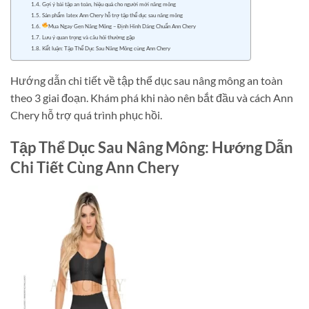
Gợi ý bài tập an toàn, hiệu quả cho người mới nâng mông
Sản phẩm latex Ann Chery hỗ trợ tập thể dục sau nâng mông
Mua Ngay Gen Nâng Mông – Định Hình Dáng Chuẩn Ann Chery
Lưu ý quan trọng và câu hỏi thường gặp
Kết luận: Tập Thể Dục Sau Nâng Mông cùng Ann Chery
Hướng dẫn chi tiết về tập thể dục sau nâng mông an toàn
theo 3 giai đoạn. Khám phá khi nào nên bắt đầu và cách Ann
Chery hỗ trợ quá trình phục hồi.
Tập Thể Dục Sau Nâng Mông: Hướng Dẫn
Chi Tiết Cùng Ann Chery