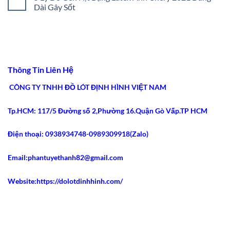
Bước
Nịt
luận
Dài Gây Sốt
Chuẩn
Bụng
ở
Xác
Chuẩn
Latex
Không
2026
Y
Ann
có
Khoa:
Chery
bình
5
Colombia:
luận
Tiêu
5
ở
Chí
Ưu
5
An
Điểm
Lý
Toàn
Siết
Do
Thông Tin Liên Hệ
2026
Eo
Gen
Tốt
Nịt
Nhất
Bụng
CÔNG TY TNHH ĐỒ LÓT ĐỊNH HÌNH VIỆT NAM
2026
Latex
Ann
Chery
Tp.HCM: 117/5 Đường số 2,Phường 16.Quận Gò Vấp.TP HCM
2021
Dáng
Dài
Gây
Điện thoại: 0938934748-0989309918(Zalo)
Sốt
Email:phantuyethanh82@gmail.com
Website:https://dolotdinhhinh.com/