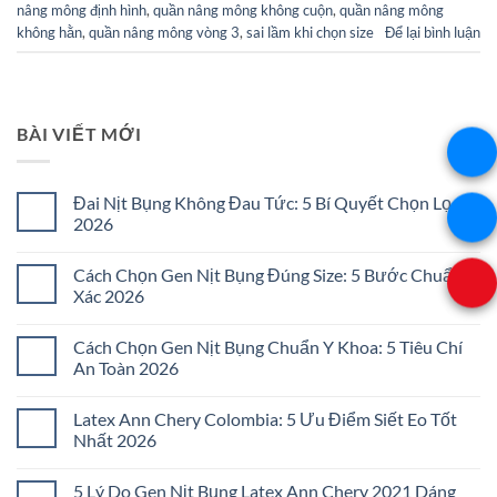
nâng mông định hình
,
quần nâng mông không cuộn
,
quần nâng mông
không hằn
,
quần nâng mông vòng 3
,
sai lầm khi chọn size
Để lại bình luận
BÀI VIẾT MỚI
Đai Nịt Bụng Không Đau Tức: 5 Bí Quyết Chọn Lọc
2026
Không
có
Cách Chọn Gen Nịt Bụng Đúng Size: 5 Bước Chuẩn
bình
luận
Xác 2026
ở
Đai
Không
Nịt
có
Cách Chọn Gen Nịt Bụng Chuẩn Y Khoa: 5 Tiêu Chí
Bụng
bình
Không
luận
An Toàn 2026
Đau
ở
Tức:
Cách
Không
5
Chọn
có
Latex Ann Chery Colombia: 5 Ưu Điểm Siết Eo Tốt
Bí
Gen
bình
Quyết
Nịt
luận
Nhất 2026
Chọn
Bụng
ở
Lọc
Đúng
Cách
Không
2026
Size:
Chọn
có
5 Lý Do Gen Nịt Bụng Latex Ann Chery 2021 Dáng
5
Gen
bình