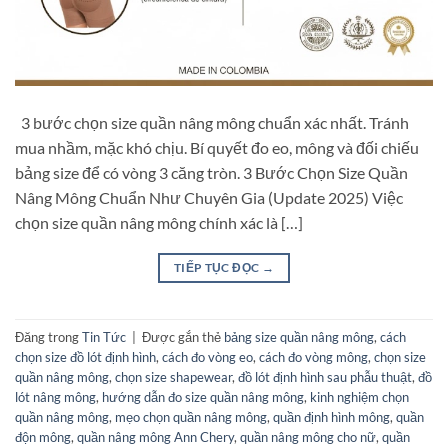
3 bước chọn size quần nâng mông chuẩn xác nhất. Tránh
mua nhầm, mặc khó chịu. Bí quyết đo eo, mông và đối chiếu
bảng size để có vòng 3 căng tròn. 3 Bước Chọn Size Quần
Nâng Mông Chuẩn Như Chuyên Gia (Update 2025) Việc
chọn size quần nâng mông chính xác là […]
TIẾP TỤC ĐỌC
→
Đăng trong
Tin Tức
|
Được gắn thẻ
bảng size quần nâng mông
,
cách
chọn size đồ lót định hình
,
cách đo vòng eo
,
cách đo vòng mông
,
chọn size
quần nâng mông
,
chọn size shapewear
,
đồ lót định hình sau phẫu thuật
,
đồ
lót nâng mông
,
hướng dẫn đo size quần nâng mông
,
kinh nghiệm chọn
quần nâng mông
,
mẹo chọn quần nâng mông
,
quần định hình mông
,
quần
độn mông
,
quần nâng mông Ann Chery
,
quần nâng mông cho nữ
,
quần