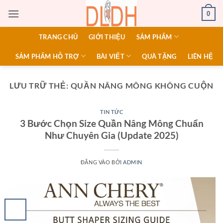
Bỏ
0
qua
nội
TRANG CHỦ
GIỚI THIỆU
SẢM PHẨM
dung
SẢM PHẨM HỖ TRỢ
BÀI VIẾT
QUÀ TẶNG
LIÊN HỆ
LƯU TRỮ THẺ:
QUẦN NÂNG MÔNG KHÔNG CUỘN
TIN TỨC
3 Bước Chọn Size Quần Nâng Mông Chuẩn
Như Chuyên Gia (Update 2025)
ĐĂNG VÀO
BỞI
ADMIN