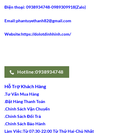
Dài
Gây
Điện thoại: 0938934748-0989309918(Zalo)
Sốt
Email:phantuyethanh82@gmail.com
Website:https://dolotdinhhinh.com/
Hotline:0938934748
Hỗ Trợ Khách Hàng
.Tư Vấn Mua Hàng
.Đặt Hàng Thanh Toán
.Chính Sách Vận Chuyển
.Chính Sách Đổi Trả
.Chính Sách Bảo Hành
Làm Việc:Từ 07:30-22:00 Từ Thứ Hai-Chủ Nhật