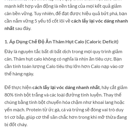
mạnh kết hợp vận động là nền tảng của mọi kết quả giảm
cân bền vững. Tuy nhiên, để đạt được hiệu quả bứt phá, bạn
cần nắm vững 5 yếu tố cốt lõi về
cách lấy lại vóc dáng nhanh
nhất
sau đây.
1. Áp Dụng Chế Độ Ăn Thâm Hụt Calo (Caloric Deficit)
Đây là nguyên tắc bất di bất dịch trong mọi quy trình giảm
cân. Thâm hụt calo không có nghĩa là nhịn ăn tiêu cực. Bạn
cần tính toán lượng Calo tiêu thụ lớn hơn Calo nạp vào cơ
thể hàng ngày.
Để thực hiện
cách lấy lại vóc dáng nhanh nhất
, hãy cắt giảm
80% tinh bột trắng và các loại đường tinh luyện. Thay thế
chúng bằng tinh bột chuyển hóa chậm như khoai lang hoặc
yến mạch. Protein từ ức gà, cá và trứng sẽ đóng vai trò duy
trì cơ bắp, giúp cơ thể săn chắc hơn trong khi mỡ thừa đang
bị đốt cháy.