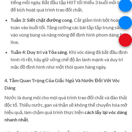
tiếng mỗi ngày. Bắt đầu tập HIIT tối thiểu 3 buổi mỗi tuần
để kích hoạt quá trình trao đổi chất.
Tuần 3: Siết chặt đường cong.
Cắt giảm tinh bột hoàn
toàn vào buổi tối. Tăng cường các bài tập tập trung sâu
vào vùng bụng và nâng mông để định hình phom dáng S-
line.
Tuần 4: Duy trì và Tỏa sáng.
Khi vóc dáng đã bắt đầu định
hình rõ rệt, hãy giữ vững chế độ ăn lành mạnh và duy trì
mặc đồ định hình như một thói quen hàng ngày.
4. Tầm Quan Trọng Của Giấc Ngủ Và Nước Đối Với Vóc
Dáng
Nước là dung môi cho mọi quá trình trao đổi chất và đào thải
độc tố. Thiếu nước, gan và thận sẽ không thể chuyển hóa mỡ
hiệu quả, làm chậm quá trình thực hiện
cách lấy lại vóc dáng
nhanh nhất
.