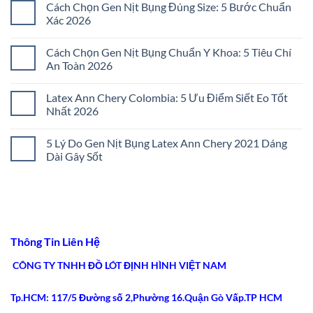
Cách Chọn Gen Nịt Bụng Đúng Size: 5 Bước Chuẩn
bình
luận
Xác 2026
ở
Đai
Không
Nịt
có
Cách Chọn Gen Nịt Bụng Chuẩn Y Khoa: 5 Tiêu Chí
Bụng
bình
Không
luận
An Toàn 2026
Đau
ở
Tức:
Cách
Không
5
Chọn
có
Latex Ann Chery Colombia: 5 Ưu Điểm Siết Eo Tốt
Bí
Gen
bình
Quyết
Nịt
luận
Nhất 2026
Chọn
Bụng
ở
Lọc
Đúng
Cách
Không
2026
Size:
Chọn
có
5 Lý Do Gen Nịt Bụng Latex Ann Chery 2021 Dáng
5
Gen
bình
Bước
Nịt
luận
Dài Gây Sốt
Chuẩn
Bụng
ở
Xác
Chuẩn
Latex
Không
2026
Y
Ann
có
Khoa:
Chery
bình
5
Colombia:
luận
Tiêu
5
ở
Chí
Ưu
5
An
Điểm
Lý
Toàn
Siết
Do
Thông Tin Liên Hệ
2026
Eo
Gen
Tốt
Nịt
Nhất
Bụng
CÔNG TY TNHH ĐỒ LÓT ĐỊNH HÌNH VIỆT NAM
2026
Latex
Ann
Chery
Tp.HCM: 117/5 Đường số 2,Phường 16.Quận Gò Vấp.TP HCM
2021
Dáng