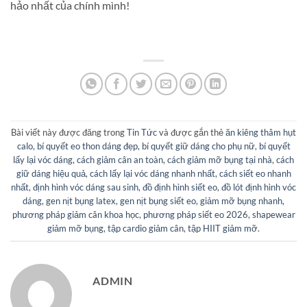
hảo nhất của chính mình!
Bài viết này được đăng trong
Tin Tức
và được gắn thẻ
ăn kiêng thâm hụt
calo
,
bí quyết eo thon dáng đẹp
,
bí quyết giữ dáng cho phụ nữ
,
bí quyết
lấy lại vóc dáng
,
cách giảm cân an toàn
,
cách giảm mỡ bụng tại nhà
,
cách
giữ dáng hiệu quả
,
cách lấy lại vóc dáng nhanh nhất
,
cách siết eo nhanh
nhất
,
định hình vóc dáng sau sinh
,
đồ định hình siết eo
,
đồ lót định hình vóc
dáng
,
gen nịt bụng latex
,
gen nịt bụng siết eo
,
giảm mỡ bụng nhanh
,
phương pháp giảm cân khoa học
,
phương pháp siết eo 2026
,
shapewear
giảm mỡ bụng
,
tập cardio giảm cân
,
tập HIIT giảm mỡ
.
ADMIN