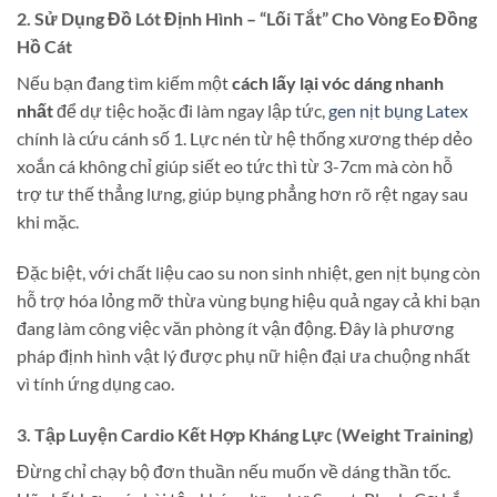
2. Sử Dụng Đồ Lót Định Hình – “Lối Tắt” Cho Vòng Eo Đồng
Hồ Cát
Nếu bạn đang tìm kiếm một
cách lấy lại vóc dáng nhanh
nhất
để dự tiệc hoặc đi làm ngay lập tức,
gen nịt bụng Latex
chính là cứu cánh số 1. Lực nén từ hệ thống xương thép dẻo
xoắn cá không chỉ giúp siết eo tức thì từ 3-7cm mà còn hỗ
trợ tư thế thẳng lưng, giúp bụng phẳng hơn rõ rệt ngay sau
khi mặc.
Đặc biệt, với chất liệu cao su non sinh nhiệt, gen nịt bụng còn
hỗ trợ hóa lỏng mỡ thừa vùng bụng hiệu quả ngay cả khi bạn
đang làm công việc văn phòng ít vận động. Đây là phương
pháp định hình vật lý được phụ nữ hiện đại ưa chuộng nhất
vì tính ứng dụng cao.
3. Tập Luyện Cardio Kết Hợp Kháng Lực (Weight Training)
Đừng chỉ chạy bộ đơn thuần nếu muốn về dáng thần tốc.