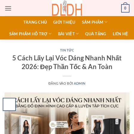
Bỏ
0
qua
nội
TRANG CHỦ
GIỚI THIỆU
SẢM PHẨM
dung
SẢM PHẨM HỖ TRỢ
BÀI VIẾT
QUÀ TẶNG
LIÊN HỆ
TIN TỨC
5 Cách Lấy Lại Vóc Dáng Nhanh Nhất
2026: Đẹp Thần Tốc & An Toàn
ĐĂNG VÀO
BỞI
ADMIN