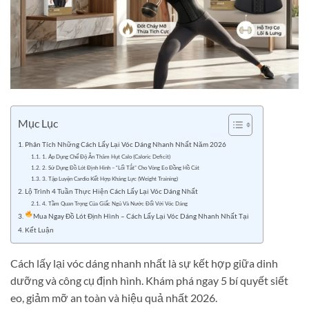
Mục Lục
Phân Tích Những Cách Lấy Lại Vóc Dáng Nhanh Nhất Năm 2026
1. Áp Dụng Chế Độ Ăn Thâm Hụt Calo (Caloric Deficit)
2. Sử Dụng Đồ Lót Định Hình – “Lối Tắt” Cho Vòng Eo Đồng Hồ Cát
3. Tập Luyện Cardio Kết Hợp Kháng Lực (Weight Training)
Lộ Trình 4 Tuần Thực Hiện Cách Lấy Lại Vóc Dáng Nhất
4. Tầm Quan Trọng Của Giấc Ngủ Và Nước Đối Với Vóc Dáng
Mua Ngay Đồ Lót Định Hình – Cách Lấy Lại Vóc Dáng Nhanh Nhất Tại
Kết Luận
Cách lấy lại vóc dáng nhanh nhất là sự kết hợp giữa dinh
dưỡng và công cụ định hình. Khám phá ngay 5 bí quyết siết
eo, giảm mỡ an toàn và hiệu quả nhất 2026.