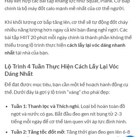
Hãy kết hợp các bài tập kháng lực như Squat, Plank. Cơ bắp
chính là bộ máy đốt calo mạnh mẽ nhất của cơ thể người.
Khi khối lượng cơ bắp tăng lên, cơ thể sẽ tự động đốt cháy
nhiều năng lượng hơn ngay cả khi bạn đang nghỉ ngơi. Các
bài tập HIIT 20 phút mỗi ngày chính là thành phần không thể
thiếu trong lộ trình thực hiện
cách lấy lại vóc dáng nhanh
nhất
tại nhà của bạn.
Lộ Trình 4 Tuần Thực Hiện Cách Lấy Lại Vóc
Dáng Nhất
Để đạt được mục tiêu, bạn cần một kế hoạch hành động cụ
thể. Dưới đây là gợi ý lộ trình “vàng” cho phái đẹp:
Tuần 1: Thanh lọc và Thích nghi.
Loại bỏ hoàn toàn đồ
ngọt và nước có gas. Bắt đầu đeo gen nịt bụng từ 2-3
tiếng mỗi ngày để cơ thể làm quen với áp lực định hình.
Tuần 2: Tăng tốc đốt mỡ.
Tăng thời gian đeo gen lên 6-8