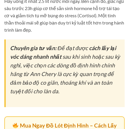
Hãy uống ít nhất 2.5 lít nước mỗi ngày. Bên cạnh đó, giấc ngủ
sâu trước 23h giúp cơ thể sản sinh hormone hỗ trợ tái tạo
cơ và giảm tích tụ mỡ bụng do stress (Cortisol). Một tinh
thần thoải mái sẽ giúp bạn duy trì kỷ luật tốt hơn trong hành
trình làm đẹp.
Chuyên gia tư vấn:
Để đạt được
cách lấy lại
vóc dáng nhanh nhất
sau khi sinh hoặc sau kỳ
nghỉ, việc chọn các dòng đồ định hình chính
hãng từ Ann Chery là cực kỳ quan trọng để
đảm bảo độ co giãn, thoáng khí và an toàn
tuyệt đối cho làn da.
Mua Ngay Đồ Lót Định Hình – Cách Lấy