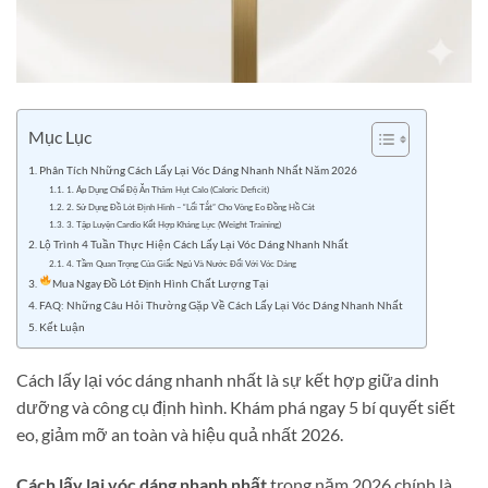
Mục Lục
Phân Tích Những Cách Lấy Lại Vóc Dáng Nhanh Nhất Năm 2026
1. Áp Dụng Chế Độ Ăn Thâm Hụt Calo (Caloric Deficit)
2. Sử Dụng Đồ Lót Định Hình – “Lối Tắt” Cho Vòng Eo Đồng Hồ Cát
3. Tập Luyện Cardio Kết Hợp Kháng Lực (Weight Training)
Lộ Trình 4 Tuần Thực Hiện Cách Lấy Lại Vóc Dáng Nhanh Nhất
4. Tầm Quan Trọng Của Giấc Ngủ Và Nước Đối Với Vóc Dáng
Mua Ngay Đồ Lót Định Hình Chất Lượng Tại
FAQ: Những Câu Hỏi Thường Gặp Về Cách Lấy Lại Vóc Dáng Nhanh Nhất
Kết Luận
Cách lấy lại vóc dáng nhanh nhất là sự kết hợp giữa dinh
dưỡng và công cụ định hình. Khám phá ngay 5 bí quyết siết
eo, giảm mỡ an toàn và hiệu quả nhất 2026.
Cách lấy lại vóc dáng nhanh nhất
trong năm 2026 chính là