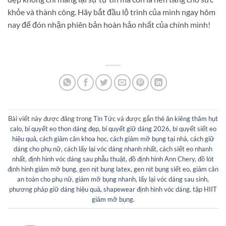
khỏe và thành công. Hãy bắt đầu lộ trình của mình ngay hôm
nay để đón nhận phiên bản hoàn hảo nhất của chính mình!
Bài viết này được đăng trong
Tin Tức
và được gắn thẻ
ăn kiêng thâm hụt
calo
,
bí quyết eo thon dáng đẹp
,
bí quyết giữ dáng 2026
,
bí quyết siết eo
hiệu quả
,
cách giảm cân khoa học
,
cách giảm mỡ bụng tại nhà
,
cách giữ
dáng cho phụ nữ
,
cách lấy lại vóc dáng nhanh nhất
,
cách siết eo nhanh
nhất
,
định hình vóc dáng sau phẫu thuật
,
đồ định hình Ann Chery
,
đồ lót
định hình giảm mỡ bụng
,
gen nịt bụng latex
,
gen nịt bụng siết eo
,
giảm cân
an toàn cho phụ nữ
,
giảm mỡ bụng nhanh
,
lấy lại vóc dáng sau sinh
,
phương pháp giữ dáng hiệu quả
,
shapewear định hình vóc dáng
,
tập HIIT
giảm mỡ bụng
.