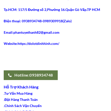
Ann
Chery
Tp.HCM: 117/5 Đường số 2,Phường 16.Quận Gò Vấp.TP HCM
2021
Dáng
Dài
Gây
Điện thoại: 0938934748-0989309918(Zalo)
Sốt
Email:phantuyethanh82@gmail.com
Website:https://dolotdinhhinh.com/
Hotline:0938934748
Hỗ Trợ Khách Hàng
.Tư Vấn Mua Hàng
.Đặt Hàng Thanh Toán
.Chính Sách Vận Chuyển