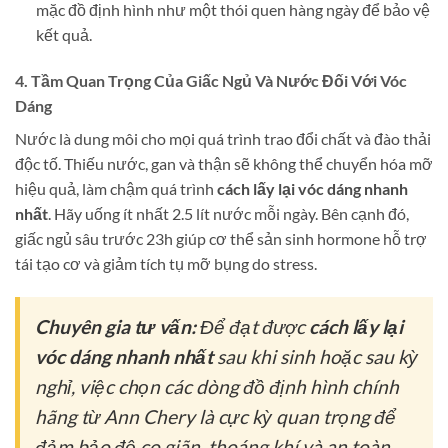
mặc đồ định hình như một thói quen hàng ngày để bảo vệ
kết quả.
4. Tầm Quan Trọng Của Giấc Ngủ Và Nước Đối Với Vóc
Dáng
Nước là dung môi cho mọi quá trình trao đổi chất và đào thải
độc tố. Thiếu nước, gan và thận sẽ không thể chuyển hóa mỡ
hiệu quả, làm chậm quá trình
cách lấy lại vóc dáng nhanh
nhất
. Hãy uống ít nhất 2.5 lít nước mỗi ngày. Bên cạnh đó,
giấc ngủ sâu trước 23h giúp cơ thể sản sinh hormone hỗ trợ
tái tạo cơ và giảm tích tụ mỡ bụng do stress.
Chuyên gia tư vấn:
Để đạt được
cách lấy lại
vóc dáng nhanh nhất
sau khi sinh hoặc sau kỳ
nghỉ, việc chọn các dòng đồ định hình chính
hãng từ Ann Chery là cực kỳ quan trọng để
đảm bảo độ co giãn, thoáng khí và an toàn