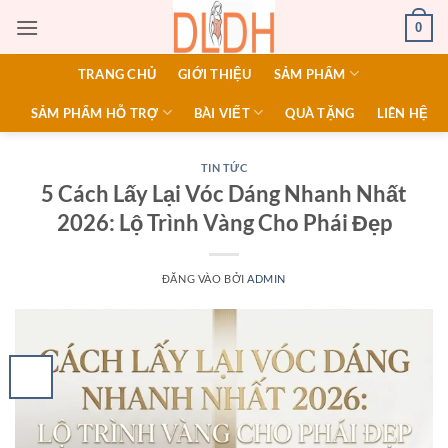
Bỏ
0
qua
nội
TRANG CHỦ
GIỚI THIỆU
SẢM PHẨM
dung
SẢM PHẨM HỖ TRỢ
BÀI VIẾT
QUÀ TẶNG
LIÊN HỆ
TIN TỨC
5 Cách Lấy Lại Vóc Dáng Nhanh Nhất
2026: Lộ Trình Vàng Cho Phái Đẹp
ĐĂNG VÀO
BỞI
ADMIN