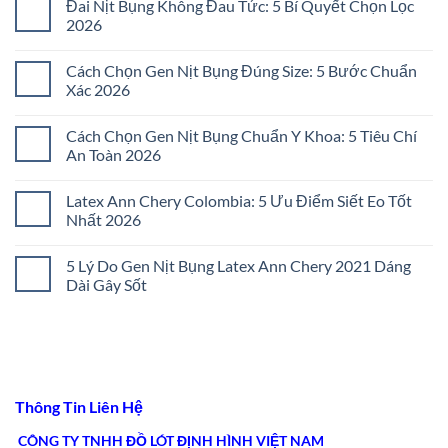
Đai Nịt Bụng Không Đau Tức: 5 Bí Quyết Chọn Lọc
2026
Không
có
Cách Chọn Gen Nịt Bụng Đúng Size: 5 Bước Chuẩn
bình
luận
Xác 2026
ở
Đai
Không
Nịt
có
Cách Chọn Gen Nịt Bụng Chuẩn Y Khoa: 5 Tiêu Chí
Bụng
bình
Không
luận
An Toàn 2026
Đau
ở
Tức:
Cách
Không
5
Chọn
có
Latex Ann Chery Colombia: 5 Ưu Điểm Siết Eo Tốt
Bí
Gen
bình
Quyết
Nịt
luận
Nhất 2026
Chọn
Bụng
ở
Lọc
Đúng
Cách
Không
2026
Size:
Chọn
có
5 Lý Do Gen Nịt Bụng Latex Ann Chery 2021 Dáng
5
Gen
bình
Bước
Nịt
luận
Dài Gây Sốt
Chuẩn
Bụng
ở
Xác
Chuẩn
Latex
Không
2026
Y
Ann
có
Khoa:
Chery
bình
5
Colombia:
luận
Tiêu
5
ở
Chí
Ưu
5
An
Điểm
Lý
Toàn
Siết
Do
Thông Tin Liên Hệ
2026
Eo
Gen
Tốt
Nịt
Nhất
Bụng
CÔNG TY TNHH ĐỒ LÓT ĐỊNH HÌNH VIỆT NAM
2026
Latex