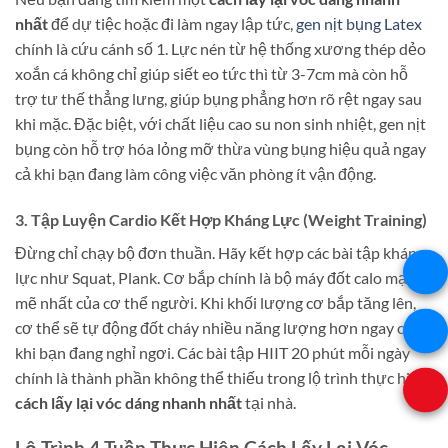
nhất
để dự tiệc hoặc đi làm ngay lập tức,
gen nịt bụng Latex
chính là cứu cánh số 1. Lực nén từ hệ thống xương thép dẻo
xoắn cá không chỉ giúp siết eo tức thì từ 3-7cm mà còn hỗ
trợ tư thế thẳng lưng, giúp bụng phẳng hơn rõ rệt ngay sau
khi mặc. Đặc biệt, với chất liệu cao su non sinh nhiệt, gen nịt
bụng còn hỗ trợ hóa lỏng mỡ thừa vùng bụng hiệu quả ngay
cả khi bạn đang làm công việc văn phòng ít vận động.
3. Tập Luyện Cardio Kết Hợp Kháng Lực (Weight Training)
Đừng chỉ chạy bộ đơn thuần. Hãy kết hợp các bài tập kháng
lực như Squat, Plank. Cơ bắp chính là bộ máy đốt calo mạnh
mẽ nhất của cơ thể người. Khi khối lượng cơ bắp tăng lên,
cơ thể sẽ tự động đốt cháy nhiều năng lượng hơn ngay cả
khi bạn đang nghỉ ngơi. Các bài tập HIIT 20 phút mỗi ngày
chính là thành phần không thể thiếu trong lộ trình thực hiện
cách lấy lại vóc dáng nhanh nhất
tại nhà.
Lộ Trình 4 Tuần Thực Hiện Cách Lấy Lại Vóc