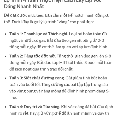
Dáng Nhanh Nhất
Để đạt được mục tiêu, bạn cần một kế hoạch hành động cụ
thể. Dưới đây là gợi ý lộ trình “vàng” cho phái đẹp:
Tuần 1: Thanh lọc và Thích nghi.
Loại bỏ hoàn toàn đồ
ngọt và nước có gas. Bắt đầu đeo gen nịt bụng từ 2-3
tiếng mỗi ngày để cơ thể làm quen với áp lực định hình.
Tuần 2: Tăng tốc đốt mỡ.
Tăng thời gian đeo gen lên 6-8
tiếng mỗi ngày. Bắt đầu tập HIIT tối thiểu 3 buổi mỗi tuần
để kích hoạt quá trình trao đổi chất.
Tuần 3: Siết chặt đường cong.
Cắt giảm tinh bột hoàn
toàn vào buổi tối. Tăng cường các bài tập tập trung sâu
vào vùng bụng và nâng mông để định hình phom dáng S-
line.
Tuần 4: Duy trì và Tỏa sáng.
Khi vóc dáng đã bắt đầu định
hình rõ rệt, hãy giữ vững chế độ ăn lành mạnh và duy trì