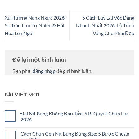
Xu Hướng Nâng Ngực 2026:
5 Cách Lấy Lại Vóc Dáng
5+ Trào Lưu Tự Nhiên & Hài
Nhanh Nhất 2026: Lộ Trình
Hoà Lên Ngôi
Vàng Cho Phái Đẹp
Để lại một bình luận
Bạn phải
đăng nhập
để gửi bình luận.
BÀI VIẾT MỚI
Đai Nịt Bụng Không Đau Tức: 5 Bí Quyết Chọn Lọc
2026
Không
có
Cách Chọn Gen Nịt Bụng Đúng Size: 5 Bước Chuẩn
bình
luận