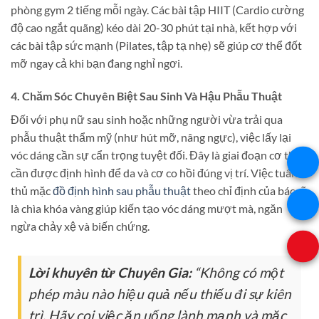
phòng gym 2 tiếng mỗi ngày. Các bài tập HIIT (Cardio cường
độ cao ngắt quãng) kéo dài 20-30 phút tại nhà, kết hợp với
các bài tập sức mạnh (Pilates, tập tạ nhẹ) sẽ giúp cơ thể đốt
mỡ ngay cả khi bạn đang nghỉ ngơi.
4. Chăm Sóc Chuyên Biệt Sau Sinh Và Hậu Phẫu Thuật
Đối với phụ nữ sau sinh hoặc những người vừa trải qua
phẫu thuật thẩm mỹ (như hút mỡ, nâng ngực), việc lấy lại
vóc dáng cần sự cẩn trọng tuyệt đối. Đây là giai đoạn cơ thể
cần được định hình để da và cơ co hồi đúng vị trí. Việc tuân
thủ mặc
đồ định hình sau phẫu thuật
theo chỉ định của bác sĩ
là chìa khóa vàng giúp kiến tạo vóc dáng mượt mà, ngăn
ngừa chảy xệ và biến chứng.
Lời khuyên từ Chuyên Gia:
“Không có một
phép màu nào hiệu quả nếu thiếu đi sự kiên
trì. Hãy coi việc ăn uống lành mạnh và mặc