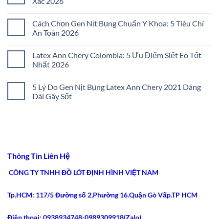
Xác 2026
ở
Đai
Không
Nịt
có
Cách Chọn Gen Nịt Bụng Chuẩn Y Khoa: 5 Tiêu Chí
Bụng
bình
Không
luận
An Toàn 2026
Đau
ở
Tức:
Cách
Không
5
Chọn
có
Latex Ann Chery Colombia: 5 Ưu Điểm Siết Eo Tốt
Bí
Gen
bình
Quyết
Nịt
luận
Nhất 2026
Chọn
Bụng
ở
Lọc
Đúng
Cách
Không
2026
Size:
Chọn
có
5 Lý Do Gen Nịt Bụng Latex Ann Chery 2021 Dáng
5
Gen
bình
Bước
Nịt
luận
Dài Gây Sốt
Chuẩn
Bụng
ở
Xác
Chuẩn
Latex
Không
2026
Y
Ann
có
Khoa:
Chery
bình
5
Colombia:
luận
Tiêu
5
ở
Chí
Ưu
5
An
Điểm
Lý
Toàn
Siết
Do
Thông Tin Liên Hệ
2026
Eo
Gen
Tốt
Nịt
Nhất
Bụng
CÔNG TY TNHH ĐỒ LÓT ĐỊNH HÌNH VIỆT NAM
2026
Latex
Ann
Chery
Tp.HCM: 117/5 Đường số 2,Phường 16.Quận Gò Vấp.TP HCM
2021
Dáng
Dài
Gây
Điện thoại: 0938934748-0989309918(Zalo)