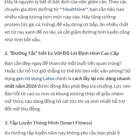
Đây là nguyên lý bất di bất dịch của việc giảm cân. Theo các
chuyên gia dinh dưỡng từ
**Healthline**
, bạn cần tiêu hao
nhiều năng lượng hơn mức nạp vào. Hãy tăng cường
protein (ức gà, cá, trứng) để xây dựng cơ bắp, ăn nhiều chất
xơ từ rau xanh để no lâu, và cắt giảm đường tinh luyện cũng
như tinh bột xấu.
2. “Đường Tắt” Siết Eo Với Đồ Lót Định Hình Cao Cấp
Bạn cần đẹp ngay để tham dự một buổi tiệc quan trọng?
Hoặc cần hỗ trợ giữ thẳng tư thế khi làm việc văn phòng? Sử
dụng
gen nịt bụng Latex
chính là
cách lấy lại vóc dáng nhanh
nhất năm 2026
được đông đảo phái đẹp ưa chuộng. Lực nén
đàn hồi từ cao su non và khung xương thép sẽ giấu nhẹm
mỡ thừa, tạo dáng đồng hồ cát tức thì và sinh nhiệt hỗ trợ
đốt mỡ thụ động.
3. Tập Luyện Thông Minh (Smart Fitness)
Xu hướng tập luyện năm nay không yêu cầu bạn phải ở