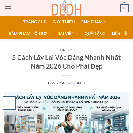
Bỏ
0
qua
nội
TRANG CHỦ
GIỚI THIỆU
SẢM PHẨM
dung
SẢM PHẨM HỖ TRỢ
BÀI VIẾT
QUÀ TẶNG
LIÊN HỆ
TIN TỨC
5 Cách Lấy Lại Vóc Dáng Nhanh Nhất
Năm 2026 Cho Phái Đẹp
ĐĂNG VÀO
BỞI
ADMIN