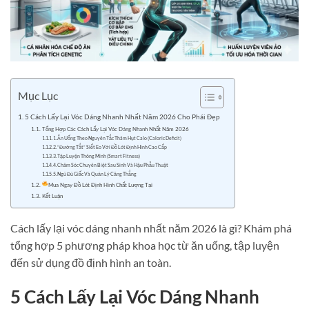
Mục Lục
5 Cách Lấy Lại Vóc Dáng Nhanh Nhất Năm 2026 Cho Phái Đẹp
Tổng Hợp Các Cách Lấy Lại Vóc Dáng Nhanh Nhất Năm 2026
1. Ăn Uống Theo Nguyên Tắc Thâm Hụt Calo (Caloric Deficit)
2. “Đường Tắt” Siết Eo Với Đồ Lót Định Hình Cao Cấp
3. Tập Luyện Thông Minh (Smart Fitness)
4. Chăm Sóc Chuyên Biệt Sau Sinh Và Hậu Phẫu Thuật
5. Ngủ Đủ Giấc Và Quản Lý Căng Thẳng
Mua Ngay Đồ Lót Định Hình Chất Lượng Tại
Kết Luận
Cách lấy lại vóc dáng nhanh nhất năm 2026 là gì? Khám phá
tổng hợp 5 phương pháp khoa học từ ăn uống, tập luyện
đến sử dụng đồ định hình an toàn.
5 Cách Lấy Lại Vóc Dáng Nhanh