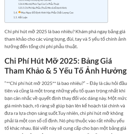
3. Vùng Và Lượng Mỡ Cần Hút
4. Mức Độ Phức Tạp Của Ca Phẫu Thuật
5. Chi Phí Hậu Phẫu (Thuốc Men & Đồ Định Hình)
Mua Ngay Đồ Định Hình Hậu Phẫu Chất Lượng Cao
Kết Luận
Chi phí hút mỡ 2025 là bao nhiêu? Khám phá ngay bảng giá
tham khảo cho các vùng bụng, đùi, tay và 5 yếu tố chính ảnh
hưởng đến tổng chi phí phẫu thuật.
Chi Phí Hút Mỡ 2025: Bảng Giá
Tham Khảo & 5 Yếu Tố Ảnh Hưởng
“**Chi phí hút mỡ 2025** là bao nhiêu?” – Đây là câu hỏi đầu
tiên và cũng là một trong những yếu tố quan trọng nhất khi
bạn cân nhắc về quyết định thay đổi vóc dáng này. Một mức
giá minh bạch, rõ ràng sẽ giúp bạn lên kế hoạch tài chính và
đưa ra lựa chọn sáng suốt.Tuy nhiên, chi phí hút mỡ không
phải là một con số cố định. Nó phụ thuộc vào rất nhiều yếu
tố khác nhau. Bài viết này sẽ cung cấp cho bạn một bảng giá