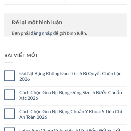
Để lại một bình luận
Bạn phải
đăng nhập
để gửi bình luận.
BÀI VIẾT MỚI
Đai Nịt Bụng Không Đau Tức: 5 Bí Quyết Chọn Lọc
2026
Không
có
Cách Chọn Gen Nịt Bụng Đúng Size: 5 Bước Chuẩn
bình
luận
Xác 2026
ở
Đai
Không
Nịt
có
Cách Chọn Gen Nịt Bụng Chuẩn Y Khoa: 5 Tiêu Chí
Bụng
bình
Không
luận
An Toàn 2026
Đau
ở
Tức:
Cách
Không
5
Chọn
có
Latex Ann Chery Colombia: 5 Ưu Điểm Siết Eo Tốt
Bí
Gen
bình