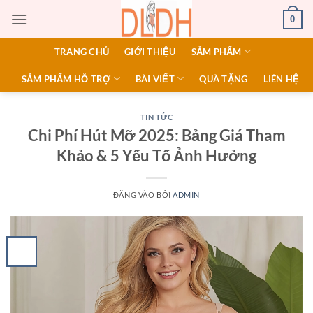
Bỏ
0
qua
nội
TRANG CHỦ
GIỚI THIỆU
SẢM PHẨM
dung
SẢM PHẨM HỖ TRỢ
BÀI VIẾT
QUÀ TẶNG
LIÊN HỆ
TIN TỨC
Chi Phí Hút Mỡ 2025: Bảng Giá Tham
Khảo & 5 Yếu Tố Ảnh Hưởng
ĐĂNG VÀO
BỞI
ADMIN