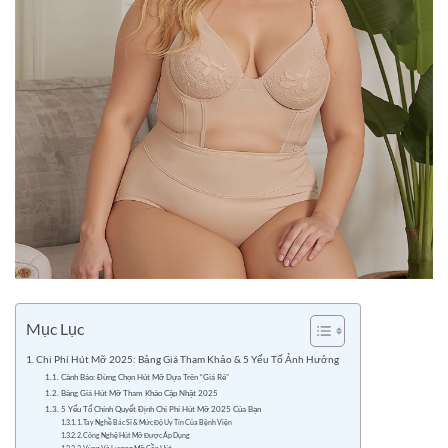
Mục Lục
Chi Phí Hút Mỡ 2025: Bảng Giá Tham Khảo & 5 Yếu Tố Ảnh Hưởng
Cảnh Báo: Đừng Chọn Hút Mỡ Dựa Trên “Giá Rẻ”
Bảng Giá Hút Mỡ Tham Khảo Cập Nhật 2025
5 Yếu Tố Chính Quyết Định Chi Phí Hút Mỡ 2025 Của Bạn
1. Tay Nghề Bác Sĩ & Mức Độ Uy Tín Của Bệnh Viện
2. Công Nghệ Hút Mỡ Được Áp Dụng