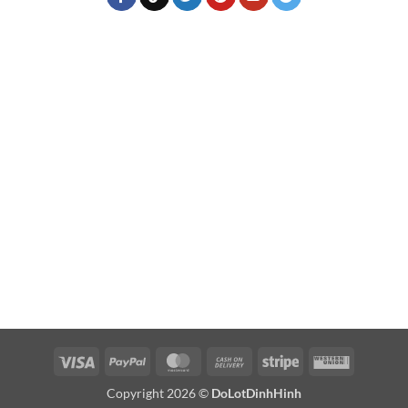
Visa
PayPal
MasterCard
Cash
Stripe
Western
On
Union
Copyright 2026 ©
DoLotDinhHinh
Delivery