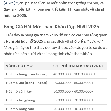
(ASPS)**
, chi phí bác sĩ chỉ là một phần trong tổng chi phí, và
đây là khoản bạn không nên tiết kiệm khi cân nhắc về
chi phí
hút mỡ 2025
.
Bảng Giá Hút Mỡ Tham Khảo Cập Nhật 2025
Dưới đây là bảng giá tham khảo để bạn có cái nhìn tổng quan
về
chi phí hút mỡ 2025
cho các dịch vụ phổ biến. **Lưu ý:**
Mức giá này có thể thay đổi tùy thuộc vào các yếu tố sẽ được
phân tích bên dưới và chỉ mang tính chất tham khảo.
VÙNG HÚT MỠ
CHI PHÍ THAM KHẢO (VNĐ)
Hút mỡ bụng (trên + dưới)
40.000.000 – 100.000.000+
Hút mỡ đùi (trong + ngoài)
40.000.000 – 80.000.000+
Hút mỡ cánh tay
30.000.000 – 60.000.000+
Hút mỡ lưng/hông
35.000.000 – 70.000.000+
Hút mỡ nọng cằm
20.000.000 – 40.000.000+