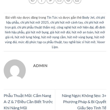
Bài viết này được đăng trong
Tin Tức
và được gắn thẻ
Body Jet
,
chi phí
hậu phẫu
,
chi phí hút mỡ 2025
,
chi phí hút mỡ cánh tay
,
chi phí hút mỡ
trọn gói
,
chi phí phẫu thuật thẩm mỹ
,
công nghệ hút mỡ hiện đại
,
đồ định
hình hậu phẫu
,
giá hút mỡ bụng
,
giá hút mỡ đùi
,
hút mỡ an toàn
,
hút mỡ
giá rẻ
,
hút mỡ lưng hông
,
hút mỡ nọng cằm
,
hút mỡ vùng bụng
,
hút mỡ
vùng đùi
,
mức độ phức tạp ca phẫu thuật
,
tay nghề bác sĩ hút mỡ
,
Vaser
Lipo
.
ADMIN
Phẫu Thuật Mũi: Cẩm Nang
Nâng Ngực Không Sẹo: 3+
A-Z & 7 Điều Cần Biết Trước
Phương Pháp & Bí Quyết
Khi Nâng Mũi
Giấu Sẹo Tinh Tế