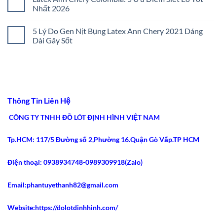
Quyết
Nịt
luận
Nhất 2026
Chọn
Bụng
ở
Lọc
Đúng
Cách
Không
2026
Size:
Chọn
có
5 Lý Do Gen Nịt Bụng Latex Ann Chery 2021 Dáng
5
Gen
bình
Bước
Nịt
luận
Dài Gây Sốt
Chuẩn
Bụng
ở
Xác
Chuẩn
Latex
Không
2026
Y
Ann
có
Khoa:
Chery
bình
5
Colombia:
luận
Tiêu
5
ở
Chí
Ưu
5
An
Điểm
Lý
Toàn
Siết
Do
Thông Tin Liên Hệ
2026
Eo
Gen
Tốt
Nịt
Nhất
Bụng
CÔNG TY TNHH ĐỒ LÓT ĐỊNH HÌNH VIỆT NAM
2026
Latex
Ann
Chery
Tp.HCM: 117/5 Đường số 2,Phường 16.Quận Gò Vấp.TP HCM
2021
Dáng
Dài
Gây
Điện thoại: 0938934748-0989309918(Zalo)
Sốt
Email:phantuyethanh82@gmail.com
Website:https://dolotdinhhinh.com/