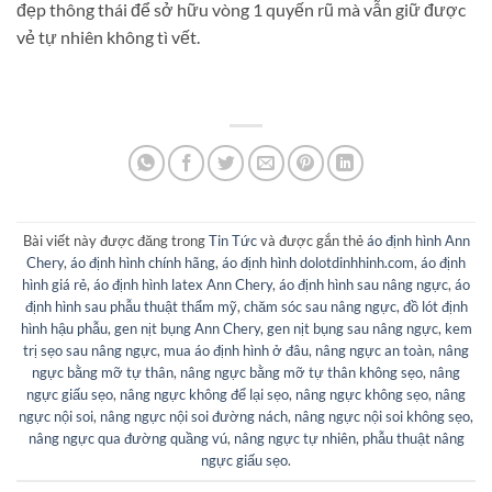
đẹp thông thái để sở hữu vòng 1 quyến rũ mà vẫn giữ được
vẻ tự nhiên không tì vết.
Bài viết này được đăng trong
Tin Tức
và được gắn thẻ
áo định hình Ann
Chery
,
áo định hình chính hãng
,
áo định hình dolotdinhhinh.com
,
áo định
hình giá rẻ
,
áo định hình latex Ann Chery
,
áo định hình sau nâng ngực
,
áo
định hình sau phẫu thuật thẩm mỹ
,
chăm sóc sau nâng ngực
,
đồ lót định
hình hậu phẫu
,
gen nịt bụng Ann Chery
,
gen nịt bụng sau nâng ngực
,
kem
trị sẹo sau nâng ngực
,
mua áo định hình ở đâu
,
nâng ngực an toàn
,
nâng
ngực bằng mỡ tự thân
,
nâng ngực bằng mỡ tự thân không sẹo
,
nâng
ngực giấu sẹo
,
nâng ngực không để lại sẹo
,
nâng ngực không sẹo
,
nâng
ngực nội soi
,
nâng ngực nội soi đường nách
,
nâng ngực nội soi không sẹo
,
nâng ngực qua đường quầng vú
,
nâng ngực tự nhiên
,
phẫu thuật nâng
ngực giấu sẹo
.