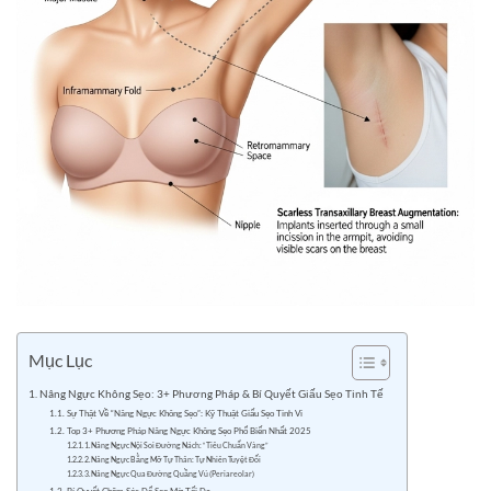
Mục Lục
Nâng Ngực Không Sẹo: 3+ Phương Pháp & Bí Quyết Giấu Sẹo Tinh Tế
Sự Thật Về “Nâng Ngực Không Sẹo”: Kỹ Thuật Giấu Sẹo Tinh Vi
Top 3+ Phương Pháp Nâng Ngực Không Sẹo Phổ Biến Nhất 2025
1. Nâng Ngực Nội Soi Đường Nách: “Tiêu Chuẩn Vàng”
2. Nâng Ngực Bằng Mỡ Tự Thân: Tự Nhiên Tuyệt Đối
3. Nâng Ngực Qua Đường Quầng Vú (Periareolar)
Bí Quyết Chăm Sóc Để Sẹo Mờ Tối Đa