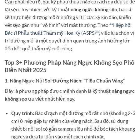
Cần phải hiểu rõ, bất kỳ phẫu thuật nào có rạch da đều sẽ để
lại sẹo. Tuy nhiên, với kỹ thuật
nâng ngực không sẹo
, bác sĩ
sẽ thực hiện đường mổ ở những vị trí cực kỳ kín đáo, khiến
vết sẹo gần như “vô hình” với mắt thường. Theo
**Hiệp hội
Bác sĩ Phẫu thuật Thẩm mỹ Hoa Kỳ (ASPS)**
, việc lựa chọn vị
trí đường mổ là một quyết định quan trọng ảnh hưởng lớn
đến kết quả thẩm mỹ cuối cùng.
Top 3+ Phương Pháp Nâng Ngực Không Sẹo Phổ
Biến Nhất 2025
1. Nâng Ngực Nội Soi Đường Nách: “Tiêu Chuẩn Vàng”
Đây là phương pháp được mệnh danh là kỹ thuật
nâng ngực
không sẹo
ưu việt nhất hiện nay.
Quy trình:
Bác sĩ rạch một đường mổ rất nhỏ (khoảng 2-3
cm) ở nếp gấp tự nhiên của vùng nách. Sau đó, sử dụng
thiết bị nội soi có gắn camera siêu nhỏ để bóc tách khoang
ngực và đưa túi độn vào một cách chính xác.