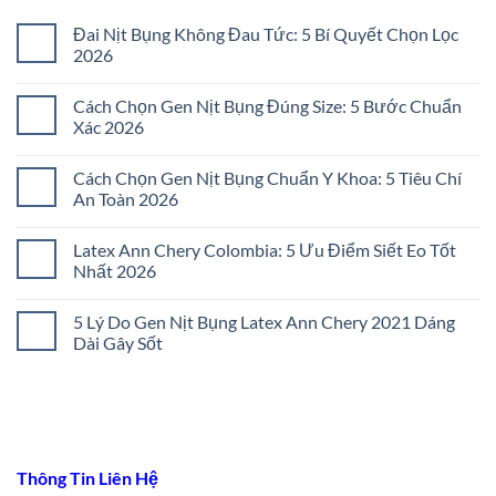
Đai Nịt Bụng Không Đau Tức: 5 Bí Quyết Chọn Lọc
2026
Không
có
Cách Chọn Gen Nịt Bụng Đúng Size: 5 Bước Chuẩn
bình
luận
Xác 2026
ở
Đai
Không
Nịt
có
Cách Chọn Gen Nịt Bụng Chuẩn Y Khoa: 5 Tiêu Chí
Bụng
bình
Không
luận
An Toàn 2026
Đau
ở
Tức:
Cách
Không
5
Chọn
có
Latex Ann Chery Colombia: 5 Ưu Điểm Siết Eo Tốt
Bí
Gen
bình
Quyết
Nịt
luận
Nhất 2026
Chọn
Bụng
ở
Lọc
Đúng
Cách
Không
2026
Size:
Chọn
có
5 Lý Do Gen Nịt Bụng Latex Ann Chery 2021 Dáng
5
Gen
bình
Bước
Nịt
luận
Dài Gây Sốt
Chuẩn
Bụng
ở
Xác
Chuẩn
Latex
Không
2026
Y
Ann
có
Khoa:
Chery
bình
5
Colombia:
luận
Tiêu
5
ở
Chí
Ưu
5
An
Điểm
Lý
Toàn
Siết
Do
Thông Tin Liên Hệ
2026
Eo
Gen
Tốt
Nịt