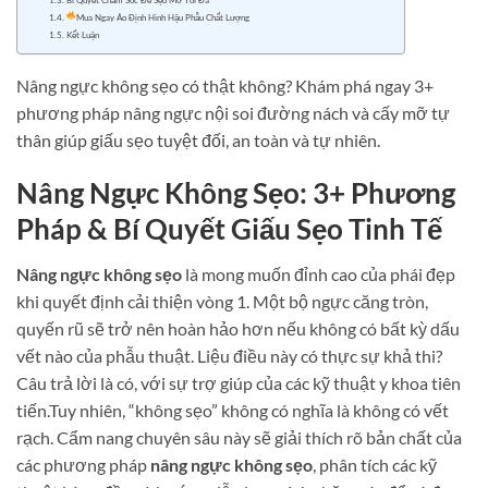
Mua Ngay Áo Định Hình Hậu Phẫu Chất Lượng
Kết Luận
Nâng ngực không sẹo có thật không? Khám phá ngay 3+
phương pháp nâng ngực nội soi đường nách và cấy mỡ tự
thân giúp giấu sẹo tuyệt đối, an toàn và tự nhiên.
Nâng Ngực Không Sẹo: 3+ Phương
Pháp & Bí Quyết Giấu Sẹo Tinh Tế
Nâng ngực không sẹo
là mong muốn đỉnh cao của phái đẹp
khi quyết định cải thiện vòng 1. Một bộ ngực căng tròn,
quyến rũ sẽ trở nên hoàn hảo hơn nếu không có bất kỳ dấu
vết nào của phẫu thuật. Liệu điều này có thực sự khả thi?
Câu trả lời là có, với sự trợ giúp của các kỹ thuật y khoa tiên
tiến.Tuy nhiên, “không sẹo” không có nghĩa là không có vết
rạch. Cẩm nang chuyên sâu này sẽ giải thích rõ bản chất của
các phương pháp
nâng ngực không sẹo
, phân tích các kỹ