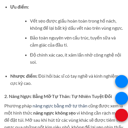
Ưu điểm:
Vết sẹo được giấu hoàn toàn trong hố nách,
không để lại bất kỳ dấu vết nào trên vùng ngực.
Bảo toàn nguyên vẹn cấu trúc, tuyến sữa và
cảm giác của đầu ti.
Độ chính xác cao, ít xâm lấn nhờ công nghệ nội
soi.
Nhược điểm:
Đòi hỏi bác sĩ có tay nghề và kinh nghiệm
cực kỳ cao.
2. Nâng Ngực Bằng Mỡ Tự Thân: Tự Nhiên Tuyệt Đối
Phương pháp
nâng ngực bằng mỡ tự thân
cũng được xem là
một hình thức
nâng ngực không sẹo
vì không cần rạch mổ
để đặt túi. Mỡ sau khi hút từ các vùng khác sẽ được tiêm vào
ngực qua những nốt kim siêu nhỏ, không để lại sẹo nhìn thấy