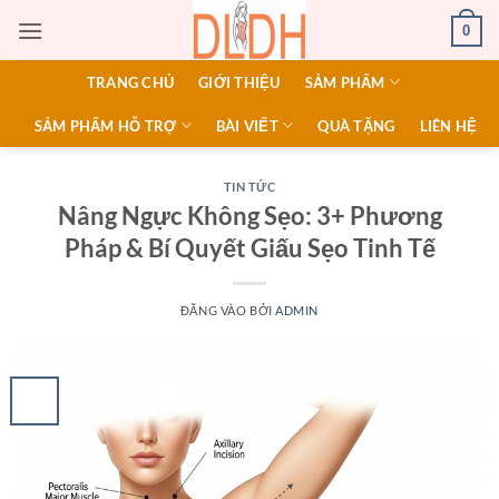
Bỏ
0
qua
nội
TRANG CHỦ
GIỚI THIỆU
SẢM PHẨM
dung
SẢM PHẨM HỖ TRỢ
BÀI VIẾT
QUÀ TẶNG
LIÊN HỆ
TIN TỨC
Nâng Ngực Không Sẹo: 3+ Phương
Pháp & Bí Quyết Giấu Sẹo Tinh Tế
ĐĂNG VÀO
BỞI
ADMIN