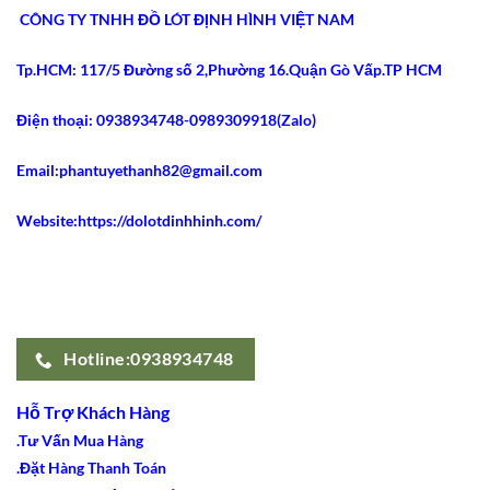
Nhất
Bụng
CÔNG TY TNHH ĐỒ LÓT ĐỊNH HÌNH VIỆT NAM
2026
Latex
Ann
Chery
Tp.HCM: 117/5 Đường số 2,Phường 16.Quận Gò Vấp.TP HCM
2021
Dáng
Dài
Gây
Điện thoại: 0938934748-0989309918(Zalo)
Sốt
Email:phantuyethanh82@gmail.com
Website:https://dolotdinhhinh.com/
Hotline:0938934748
Hỗ Trợ Khách Hàng
.Tư Vấn Mua Hàng
.Đặt Hàng Thanh Toán