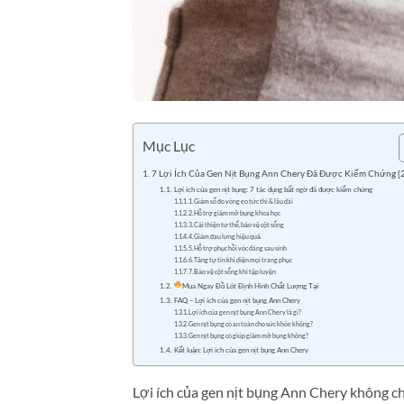
Mục Lục
7 Lợi Ích Của Gen Nịt Bụng Ann Chery Đã Được Kiểm Chứng [
Lợi ích của gen nịt bụng: 7 tác dụng bất ngờ đã được kiểm chứng
1. Giảm số đo vòng eo tức thì & lâu dài
2. Hỗ trợ giảm mỡ bụng khoa học
3. Cải thiện tư thế, bảo vệ cột sống
4. Giảm đau lưng hiệu quả
5. Hỗ trợ phục hồi vóc dáng sau sinh
6. Tăng tự tin khi diện mọi trang phục
7. Bảo vệ cột sống khi tập luyện
Mua Ngay Đồ Lót Định Hình Chất Lượng Tại
FAQ – Lợi ích của gen nịt bụng Ann Chery
Lợi ích của gen nịt bụng Ann Chery là gì?
Gen nịt bụng có an toàn cho sức khỏe không?
Gen nịt bụng có giúp giảm mỡ bụng không?
Kết luận: Lợi ích của gen nịt bụng Ann Chery
Lợi ích của gen nịt bụng Ann Chery không ch