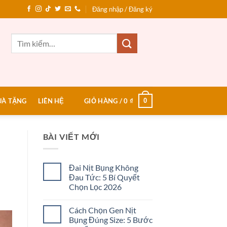
Đăng nhập / Đăng ký
Tìm
kiếm:
0
UÀ TẶNG
LIÊN HỆ
GIỎ HÀNG /
0
₫
BÀI VIẾT MỚI
Đai Nịt Bụng Không
Đau Tức: 5 Bí Quyết
Chọn Lọc 2026
Không
có
Cách Chọn Gen Nịt
bình
luận
Bụng Đúng Size: 5 Bước
ở