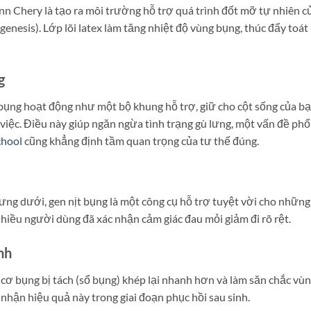
n Chery là tạo ra môi trường hỗ trợ quá trình đốt mỡ tự nhiên c
enesis). Lớp lõi latex làm tăng nhiệt độ vùng bụng, thúc đẩy toá
g
 bụng hoạt động như một bộ khung hỗ trợ, giữ cho cột sống của b
m việc. Điều này giúp ngăn ngừa tình trạng gù lưng, một vấn đề phổ
chool
cũng khẳng định tầm quan trọng của tư thế đúng.
ưng dưới, gen nịt bụng là một công cụ hỗ trợ tuyệt vời cho những
hiều người dùng đã xác nhận cảm giác đau mỏi giảm đi rõ rệt.
nh
 cơ bụng bị tách (sổ bụng) khép lại nhanh hơn và làm săn chắc vù
nhận hiệu quả này trong giai đoạn phục hồi sau sinh.