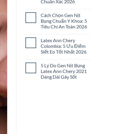
Chuẩn Xác 2026
Đai
Nịt
Không
Bụng
có
Không
Cách Chọn Gen Nịt
bình
Đau
luận
Bụng Chuẩn Y Khoa: 5
Tức:
ở
5
Tiêu Chí An Toàn 2026
Cách
Bí
Chọn
Quyết
Không
Gen
Chọn
có
Nịt
Latex Ann Chery
Lọc
bình
Bụng
2026
luận
Colombia: 5 Ưu Điểm
Đúng
ở
Size:
Siết Eo Tốt Nhất 2026
Cách
5
Chọn
Bước
Không
Gen
Chuẩn
có
Nịt
5 Lý Do Gen Nịt Bụng
Xác
bình
Bụng
2026
luận
Latex Ann Chery 2021
Chuẩn
ở
Y
Dáng Dài Gây Sốt
Latex
Khoa:
Ann
5
Không
Chery
Tiêu
có
Colombia:
Chí
bình
5
An
luận
Ưu
ở
Toàn
Điểm
5
2026
Siết
Lý
Eo
Do
Tốt
Gen
Nhất
Nịt
2026
Bụng
Latex
Ann
Chery