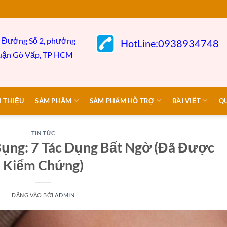
 Đường Số 2, phường
HotLine:0938934748
uận Gò
Vấp,
TP HCM
I THIỆU
SẢM PHẨM
SẢM PHẨM HỖ TRỢ
BÀI VIẾT
Q
TIN TỨC
 Bụng: 7 Tác Dụng Bất Ngờ (Đã Được
Kiểm Chứng)
ĐĂNG VÀO
BỞI
ADMIN