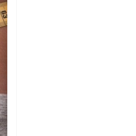
2021
Dáng
Dài
Gây
Sốt