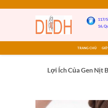
Bỏ
qua
nội
117/5
dung
16, Q
TRANG CHỦ
GIỚ
Lợi Ích Của Gen Nịt