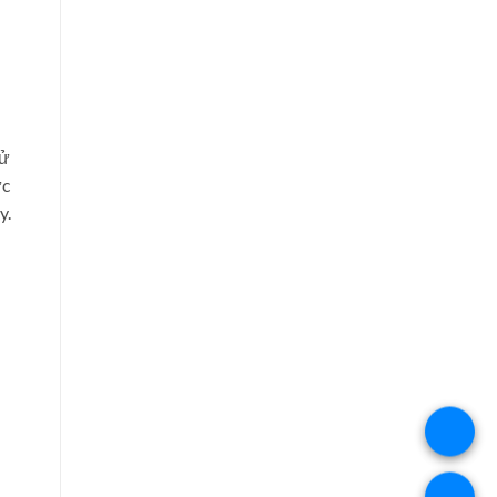
sử
ức
y.