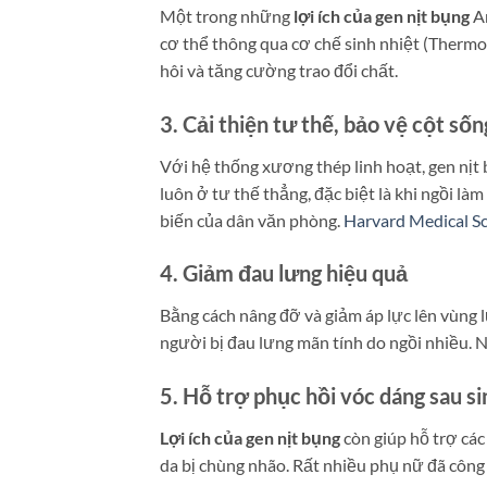
Một trong những
lợi ích của gen nịt bụng
An
cơ thể thông qua cơ chế sinh nhiệt (Thermog
hôi và tăng cường trao đổi chất.
3. Cải thiện tư thế, bảo vệ cột sốn
Với hệ thống xương thép linh hoạt, gen nịt
luôn ở tư thế thẳng, đặc biệt là khi ngồi là
biến của dân văn phòng.
Harvard Medical S
4. Giảm đau lưng hiệu quả
Bằng cách nâng đỡ và giảm áp lực lên vùng l
người bị đau lưng mãn tính do ngồi nhiều. N
5. Hỗ trợ phục hồi vóc dáng sau si
Lợi ích của gen nịt bụng
còn giúp hỗ trợ các
da bị chùng nhão. Rất nhiều phụ nữ đã công 