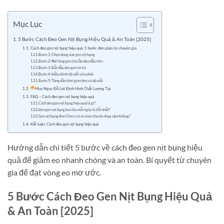
Mục Lục
5 Bước Cách Đeo Gen Nịt Bụng Hiệu Quả & An Toàn [2025]
Cách đeo gen nịt bụng hiệu quả: 5 bước đơn giản từ chuyên gia
Bước 1: Chọn đúng size gen nịt bụng
Bước 2: Nới lỏng gen cho lần đeo đầu tiên
Bước 3: Bắt đầu đeo gen từ từ
Bước 4: Điều chỉnh độ siết vừa phải
Bước 5: Tăng dần thời gian đeo và độ siết
Mua Ngay Đồ Lót Định Hình Chất Lượng Tại
FAQ – Cách đeo gen nịt bụng hiệu quả
Cách đeo gen nịt bụng hiệu quả là gì?
Đeo gen nịt bụng bao lâu mỗi ngày là tốt nhất?
Gen nịt bụng Ann Chery có an toàn cho da nhạy cảm không?
Kết luận: Cách đeo gen nịt bụng hiệu quả
Hướng dẫn chi tiết 5 bước về cách đeo gen nịt bụng hiệu
quả để giảm eo nhanh chóng và an toàn. Bí quyết từ chuyên
gia để đạt vòng eo mơ ước.
5 Bước Cách Đeo Gen Nịt Bụng Hiệu Quả
& An Toàn [2025]