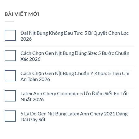
BÀI VIẾT MỚI
Đai Nịt Bụng Không Đau Tức: 5 Bí Quyết Chọn Lọc
2026
Không
có
Cách Chọn Gen Nịt Bụng Đúng Size: 5 Bước Chuẩn
bình
luận
Xác 2026
ở
Đai
Không
Nịt
có
Cách Chọn Gen Nịt Bụng Chuẩn Y Khoa: 5 Tiêu Chí
Bụng
bình
Không
luận
An Toàn 2026
Đau
ở
Tức:
Cách
Không
5
Chọn
có
Latex Ann Chery Colombia: 5 Ưu Điểm Siết Eo Tốt
Bí
Gen
bình
Quyết
Nịt
luận
Nhất 2026
Chọn
Bụng
ở
Lọc
Đúng
Cách
Không
2026
Size:
Chọn
có
5 Lý Do Gen Nịt Bụng Latex Ann Chery 2021 Dáng
5
Gen
bình
Bước
Nịt
luận
Dài Gây Sốt
Chuẩn
Bụng
ở
Xác
Chuẩn
Latex
Không
2026
Y
Ann
có
Khoa:
Chery
bình
5
Colombia:
luận