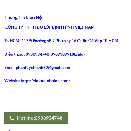
Tiêu
5
ở
Chí
Ưu
5
An
Điểm
Lý
Toàn
Siết
Do
Thông Tin Liên Hệ
2026
Eo
Gen
Tốt
Nịt
Nhất
Bụng
CÔNG TY TNHH ĐỒ LÓT ĐỊNH HÌNH VIỆT NAM
2026
Latex
Ann
Chery
Tp.HCM: 117/5 Đường số 2,Phường 16.Quận Gò Vấp.TP HCM
2021
Dáng
Dài
Gây
Điện thoại: 0938934748-0989309918(Zalo)
Sốt
Email:phantuyethanh82@gmail.com
Website:https://dolotdinhhinh.com/
Hotline:0938934748