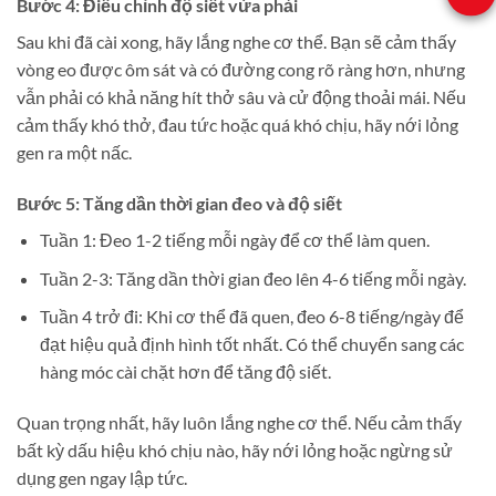
Bước 4: Điều chỉnh độ siết vừa phải
Sau khi đã cài xong, hãy lắng nghe cơ thể. Bạn sẽ cảm thấy
vòng eo được ôm sát và có đường cong rõ ràng hơn, nhưng
vẫn phải có khả năng hít thở sâu và cử động thoải mái. Nếu
cảm thấy khó thở, đau tức hoặc quá khó chịu, hãy nới lỏng
gen ra một nấc.
Bước 5: Tăng dần thời gian đeo và độ siết
Tuần 1: Đeo 1-2 tiếng mỗi ngày để cơ thể làm quen.
Tuần 2-3: Tăng dần thời gian đeo lên 4-6 tiếng mỗi ngày.
Tuần 4 trở đi: Khi cơ thể đã quen, đeo 6-8 tiếng/ngày để
đạt hiệu quả định hình tốt nhất. Có thể chuyển sang các
hàng móc cài chặt hơn để tăng độ siết.
Quan trọng nhất, hãy luôn lắng nghe cơ thể. Nếu cảm thấy
bất kỳ dấu hiệu khó chịu nào, hãy nới lỏng hoặc ngừng sử
dụng gen ngay lập tức.