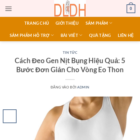
Bỏ
0
qua
nội
TRANG CHỦ
GIỚI THIỆU
SẢM PHẨM
dung
SẢM PHẨM HỖ TRỢ
BÀI VIẾT
QUÀ TẶNG
LIÊN HỆ
TIN TỨC
Cách Đeo Gen Nịt Bụng Hiệu Quả: 5
Bước Đơn Giản Cho Vòng Eo Thon
ĐĂNG VÀO
BỞI
ADMIN