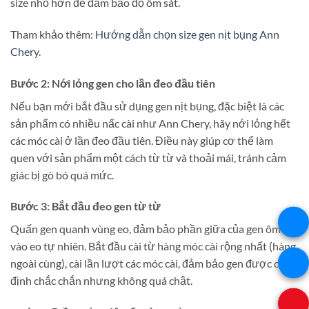
size nhỏ hơn để đảm bảo độ ôm sát.
Tham khảo thêm:
Hướng dẫn chọn size gen nịt bụng Ann
Chery
.
Bước 2: Nới lỏng gen cho lần đeo đầu tiên
Nếu bạn mới bắt đầu sử dụng gen nịt bụng, đặc biệt là các
sản phẩm có nhiều nấc cài như Ann Chery, hãy nới lỏng hết
các móc cài ở lần đeo đầu tiên. Điều này giúp cơ thể làm
quen với sản phẩm một cách từ từ và thoải mái, tránh cảm
giác bị gò bó quá mức.
Bước 3: Bắt đầu đeo gen từ từ
Quấn gen quanh vùng eo, đảm bảo phần giữa của gen ôm sát
vào eo tự nhiên. Bắt đầu cài từ hàng móc cài rộng nhất (hàng
ngoài cùng), cài lần lượt các móc cài, đảm bảo gen được cố
định chắc chắn nhưng không quá chật.