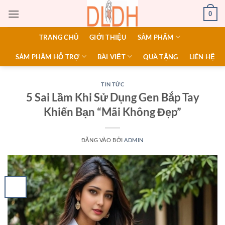
Bỏ
0
qua
nội
TRANG CHỦ
GIỚI THIỆU
SẢM PHẨM
dung
SẢM PHẨM HỖ TRỢ
BÀI VIẾT
QUÀ TẶNG
LIÊN HỆ
TIN TỨC
5 Sai Lầm Khi Sử Dụng Gen Bắp Tay
Khiến Bạn “Mãi Không Đẹp”
ĐĂNG VÀO
BỞI
ADMIN