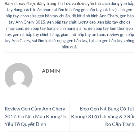
Bài viết này được đăng trong
Tin Tức
và được gắn thẻ
cách dùng gen bắp
tay đúng
,
cách khắc phục sai lầm khi dùng gen bắp tay
,
cách vệ sinh gen
bắp tay
,
chọn size gen bắp tay chuẩn
,
đồ lót định hình Ann Chery
,
gen bắp
tay Ann Chery 3015
,
gen bắp tay chất lượng cao
,
gen bắp tay cho da
nhạy cảm
,
gen bắp tay hàng chính hãng giá rẻ
,
gen bắp tay làm thon gọn
tay
,
gen nịt bắp tay chính hãng
,
giảm mỡ bắp tay an toàn
,
review gen bắp
tay Ann Chery
,
sai lầm khi sử dụng gen bắp tay
,
tại sao gen bắp tay không
hiệu quả
.
ADMIN
Review Gen Cằm Ann Chery
Đeo Gen Nịt Bụng Có Tốt
3017: Có Nên Mua Không? 5
Không? 3 Lợi Ích Vàng & 3 Rủi
Yếu Tố Quyết Định
Ro Cần Tránh