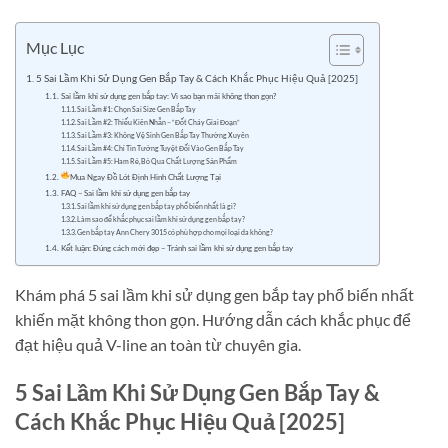
Mục Lục
5 Sai Lầm Khi Sử Dụng Gen Bắp Tay & Cách Khắc Phục Hiệu Quả [2025]
Sai lầm khi sử dụng gen bắp tay: Vì sao bạn mãi không thon gọn?
Sai Lầm #1: Chọn Sai Size Gen Bắp Tay
Sai Lầm #2: Thiếu Kiên Nhẫn – “Đốt Cháy Giai Đoạn”
Sai Lầm #3: Không Vệ Sinh Gen Bắp Tay Thường Xuyên
Sai Lầm #4: Chỉ Tin Tưởng Tuyệt Đối Vào Gen Bắp Tay
Sai Lầm #5: Ham Rẻ, Bỏ Qua Chất Lượng Sản Phẩm
Mua Ngay Đồ Lót Định Hình Chất Lượng Tại
FAQ – Sai lầm khi sử dụng gen bắp tay
Sai lầm khi sử dụng gen bắp tay phổ biến nhất là gì?
Làm sao để khắc phục sai lầm khi sử dụng gen bắp tay?
Gen bắp tay Ann Chery 3015 có phù hợp cho mọi loại da không?
Kết luận: Đúng cách mới đẹp – Tránh sai lầm khi sử dụng gen bắp tay
Khám phá 5 sai lầm khi sử dụng gen bắp tay phổ biến nhất
khiến mặt không thon gọn. Hướng dẫn cách khắc phục để
đạt hiệu quả V-line an toàn từ chuyên gia.
5 Sai Lầm Khi Sử Dụng Gen Bắp Tay &
Cách Khắc Phục Hiệu Quả [2025]