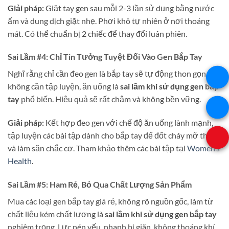
Giải pháp:
Giặt tay gen sau mỗi 2-3 lần sử dụng bằng nước
ấm và dung dịch giặt nhẹ. Phơi khô tự nhiên ở nơi thoáng
mát. Có thể chuẩn bị 2 chiếc để thay đổi luân phiên.
Sai Lầm #4: Chỉ Tin Tưởng Tuyệt Đối Vào Gen Bắp Tay
Nghĩ rằng chỉ cần đeo gen là bắp tay sẽ tự động thon gọn mà
không cần tập luyện, ăn uống là
sai lầm khi sử dụng gen bắp
tay
phổ biến. Hiệu quả sẽ rất chậm và không bền vững.
Giải pháp:
Kết hợp đeo gen với chế độ ăn uống lành mạnh,
tập luyện các bài tập dành cho bắp tay để đốt cháy mỡ thừa
và làm săn chắc cơ. Tham khảo thêm các bài tập tại
Women’s
Health
.
Sai Lầm #5: Ham Rẻ, Bỏ Qua Chất Lượng Sản Phẩm
Mua các loại gen bắp tay giá rẻ, không rõ nguồn gốc, làm từ
chất liệu kém chất lượng là
sai lầm khi sử dụng gen bắp tay
nghiêm trọng. Lực nén yếu, nhanh bị giãn, không thoáng khí