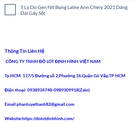
2026
Size:
Chọn
có
5 Lý Do Gen Nịt Bụng Latex Ann Chery 2021 Dáng
5
Gen
bình
Bước
Nịt
luận
Dài Gây Sốt
Chuẩn
Bụng
ở
Xác
Chuẩn
Latex
Không
2026
Y
Ann
có
Khoa:
Chery
bình
5
Colombia:
luận
Tiêu
5
ở
Chí
Ưu
5
An
Điểm
Lý
Toàn
Siết
Do
Thông Tin Liên Hệ
2026
Eo
Gen
Tốt
Nịt
Nhất
Bụng
CÔNG TY TNHH ĐỒ LÓT ĐỊNH HÌNH VIỆT NAM
2026
Latex
Ann
Chery
Tp.HCM: 117/5 Đường số 2,Phường 16.Quận Gò Vấp.TP HCM
2021
Dáng
Dài
Gây
Điện thoại: 0938934748-0989309918(Zalo)
Sốt
Email:phantuyethanh82@gmail.com
Website:https://dolotdinhhinh.com/