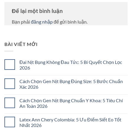
Để lại một bình luận
Bạn phải
đăng nhập
để gửi bình luận.
BÀI VIẾT MỚI
Đai Nịt Bụng Không Đau Tức: 5 Bí Quyết Chọn Lọc
2026
Không
có
Cách Chọn Gen Nịt Bụng Đúng Size: 5 Bước Chuẩn
bình
luận
Xác 2026
ở
Đai
Không
Nịt
có
Cách Chọn Gen Nịt Bụng Chuẩn Y Khoa: 5 Tiêu Chí
Bụng
bình
Không
luận
An Toàn 2026
Đau
ở
Tức:
Cách
Không
5
Chọn
có
Latex Ann Chery Colombia: 5 Ưu Điểm Siết Eo Tốt
Bí
Gen
bình
Quyết
Nịt
luận
Nhất 2026
Chọn
Bụng
ở
Lọc
Đúng
Cách
Không