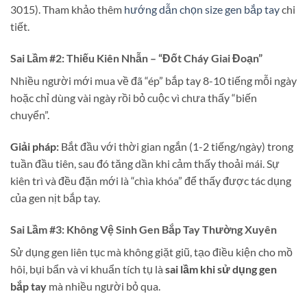
3015). Tham khảo thêm
hướng dẫn chọn size gen bắp tay
chi
tiết.
Sai Lầm #2: Thiếu Kiên Nhẫn – “Đốt Cháy Giai Đoạn”
Nhiều người mới mua về đã “ép” bắp tay 8-10 tiếng mỗi ngày
hoặc chỉ dùng vài ngày rồi bỏ cuộc vì chưa thấy “biến
chuyển”.
Giải pháp:
Bắt đầu với thời gian ngắn (1-2 tiếng/ngày) trong
tuần đầu tiên, sau đó tăng dần khi cảm thấy thoải mái. Sự
kiên trì và đều đặn mới là “chìa khóa” để thấy được tác dụng
của gen nịt bắp tay.
Sai Lầm #3: Không Vệ Sinh Gen Bắp Tay Thường Xuyên
Sử dụng gen liên tục mà không giặt giũ, tạo điều kiện cho mồ
hôi, bụi bẩn và vi khuẩn tích tụ là
sai lầm khi sử dụng gen
bắp tay
mà nhiều người bỏ qua.