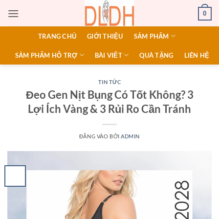
Bỏ
0
qua
nội
TRANG CHỦ
GIỚI THIỆU
SẢM PHẨM
dung
SẢM PHẨM HỖ TRỢ
BÀI VIẾT
QUÀ TẶNG
LIÊN HỆ
TIN TỨC
Đeo Gen Nịt Bụng Có Tốt Không? 3
Lợi Ích Vàng & 3 Rủi Ro Cần Tránh
ĐĂNG VÀO
BỞI
ADMIN