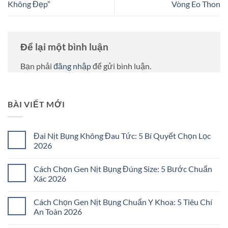
Không Đẹp”
Vòng Eo Thon
Để lại một bình luận
Bạn phải
đăng nhập
để gửi bình luận.
BÀI VIẾT MỚI
Đai Nịt Bụng Không Đau Tức: 5 Bí Quyết Chọn Lọc
2026
Không
có
Cách Chọn Gen Nịt Bụng Đúng Size: 5 Bước Chuẩn
bình
luận
Xác 2026
ở
Đai
Không
Nịt
có
Cách Chọn Gen Nịt Bụng Chuẩn Y Khoa: 5 Tiêu Chí
Bụng
bình
Không
luận
An Toàn 2026
Đau
ở
Tức:
Cách
Không