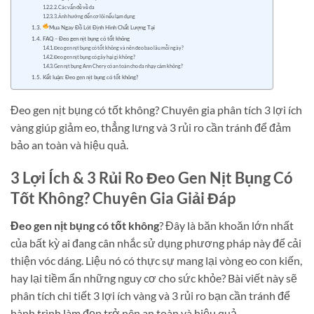
2. Các vấn đề về da
3. Ảnh hưởng đến cơ lõi nếu lạm dụng
Mua Ngay Đồ Lót Định Hình Chất Lượng Tại
FAQ – Đeo gen nịt bụng có tốt không
Đeo gen nịt bụng có tốt không và nên đeo bao lâu mỗi ngày?
Đeo gen nịt bụng có gây hại gì không?
Gen nịt bụng Ann Chery có an toàn cho da nhạy cảm không?
Kết luận: Đeo gen nịt bụng có tốt không?
Đeo gen nịt bụng có tốt không? Chuyên gia phân tích 3 lợi ích
vàng giúp giảm eo, thẳng lưng và 3 rủi ro cần tránh để đảm
bảo an toàn và hiệu quả.
3 Lợi Ích & 3 Rủi Ro Đeo Gen Nịt Bụng Có
Tốt Không? Chuyên Gia Giải Đáp
Đeo gen nịt bụng có tốt không
? Đây là băn khoăn lớn nhất
của bất kỳ ai đang cân nhắc sử dụng phương pháp này để cải
thiện vóc dáng. Liệu nó có thực sự mang lại vòng eo con kiến,
hay lại tiềm ẩn những nguy cơ cho sức khỏe? Bài viết này sẽ
phân tích chi tiết 3 lợi ích vàng và 3 rủi ro bạn cần tránh để
hành trình làm đẹp trở nên an toàn và hiệu quả.