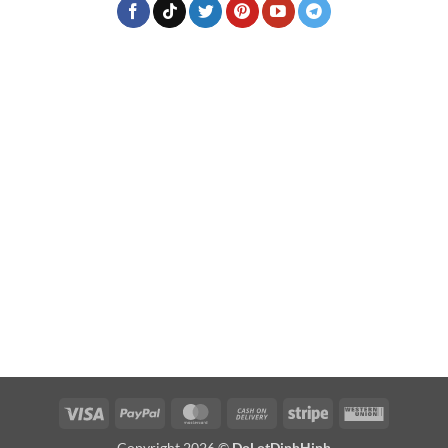
Visa
PayPal
MasterCard
Cash
Stripe
Western
On
Union
Copyright 2026 ©
DoLotDinhHinh