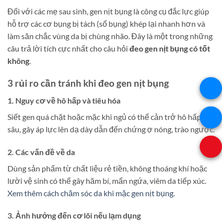
Đối với các mẹ sau sinh, gen nịt bụng là công cụ đắc lực giúp
hỗ trợ các cơ bụng bị tách (sổ bụng) khép lại nhanh hơn và
làm săn chắc vùng da bị chùng nhão. Đây là một trong những
câu trả lời tích cực nhất cho câu hỏi
đeo gen nịt bụng có tốt
không
.
3 rủi ro cần tránh khi đeo gen nịt bụng
1. Nguy cơ về hô hấp và tiêu hóa
Siết gen quá chặt hoặc mặc khi ngủ có thể cản trở hô hấp
sâu, gây áp lực lên dạ dày dẫn đến chứng ợ nóng, trào ngược.
2. Các vấn đề về da
Dùng sản phẩm từ chất liệu rẻ tiền, không thoáng khí hoặc
lười vệ sinh có thể gây hăm bí, mẩn ngứa, viêm da tiếp xúc.
Xem thêm cách chăm sóc da khi mặc gen nịt bụng
.
3. Ảnh hưởng đến cơ lõi nếu lạm dụng