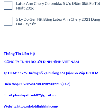
5
Chọn
có
Latex Ann Chery Colombia: 5 Ưu Điểm Siết Eo Tốt
Bí
Gen
bình
Quyết
Nịt
luận
Nhất 2026
Chọn
Bụng
ở
Lọc
Đúng
Cách
Không
2026
Size:
Chọn
có
5 Lý Do Gen Nịt Bụng Latex Ann Chery 2021 Dáng
5
Gen
bình
Bước
Nịt
luận
Dài Gây Sốt
Chuẩn
Bụng
ở
Xác
Chuẩn
Latex
Không
2026
Y
Ann
có
Khoa:
Chery
bình
5
Colombia:
luận
Tiêu
5
ở
Chí
Ưu
5
An
Điểm
Lý
Toàn
Siết
Do
Thông Tin Liên Hệ
2026
Eo
Gen
Tốt
Nịt
Nhất
Bụng
CÔNG TY TNHH ĐỒ LÓT ĐỊNH HÌNH VIỆT NAM
2026
Latex
Ann
Chery
Tp.HCM: 117/5 Đường số 2,Phường 16.Quận Gò Vấp.TP HCM
2021
Dáng
Dài
Gây
Điện thoại: 0938934748-0989309918(Zalo)
Sốt
Email:phantuyethanh82@gmail.com
Website:https://dolotdinhhinh.com/