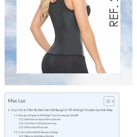
Mục Lục
3 Lợi Ích & 3 Rủi Ro Đeo Gen Nịt Bụng Có Tốt Không? Chuyên Gia Giải Đáp
Đeo gen nịt bụng có tốt không? 3 lợi ích vàng bạn cần biết
1. Định hình vóc dáng & hỗ trợ giảm mỡ
2. Cải thiện tư thế & giảm đau lưng
3. Hỗ trợ phục hồi sau sinh
3 rủi ro cần tránh khi đeo gen nịt bụng
1. Nguy cơ về hô hấp và tiêu hóa