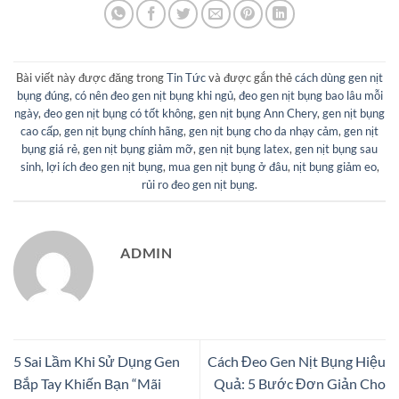
Bài viết này được đăng trong
Tin Tức
và được gắn thẻ
cách dùng gen nịt
bụng đúng
,
có nên đeo gen nịt bụng khi ngủ
,
đeo gen nịt bụng bao lâu mỗi
ngày
,
đeo gen nịt bụng có tốt không
,
gen nịt bụng Ann Chery
,
gen nịt bụng
cao cấp
,
gen nịt bụng chính hãng
,
gen nịt bụng cho da nhạy cảm
,
gen nịt
bụng giá rẻ
,
gen nịt bụng giảm mỡ
,
gen nịt bụng latex
,
gen nịt bụng sau
sinh
,
lợi ích đeo gen nịt bụng
,
mua gen nịt bụng ở đâu
,
nịt bụng giảm eo
,
rủi ro đeo gen nịt bụng
.
ADMIN
5 Sai Lầm Khi Sử Dụng Gen
Cách Đeo Gen Nịt Bụng Hiệu
Bắp Tay Khiến Bạn “Mãi
Quả: 5 Bước Đơn Giản Cho